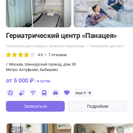
​Гериатрический центр «Панацея»
Пансионаты для пожилых с болезнью Паркинсона
Пансионаты для пожилых с
4.0
7 отзывов
г. Москва, Шенкурский проезд, дом 3б
Метро: Алтуфьево, Бибирево
от 5 000 ₽
/ в сутки
еще 6
Записаться
Подробнее
11