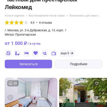
Лейкомед
Услуги сиделки
Восстановление после травм
Пансионаты для пожилых с б
4.0
4 отзыва
г. Москва, ул. 2-я Дубровская, д. 13, корп. 1
Метро: Пролетарская
от 1 000 ₽
/ в сутки
еще 5
Записаться
Подробнее
20