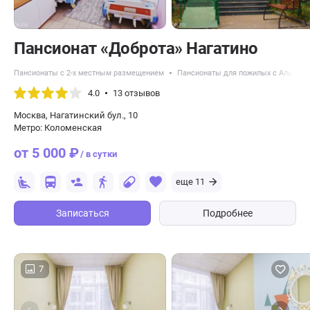
Пансионат «Доброта» Нагатино
Пансионаты с 2-х местным размещением
Пансионаты для пожилых с Альцге
4.0
13 отзывов
Москва, Нагатинский бул., 10
Метро: Коломенская
от 5 000 ₽
/ в сутки
еще 11
Записаться
Подробнее
7