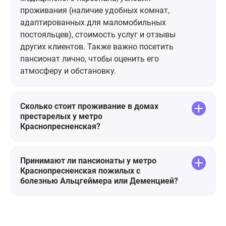
пессимистичные мысли, огромная
проживания (наличие удобных комнат,
благодарность персоналу,
адаптированных для маломобильных
руководству и отдельная - Юлии
постояльцев), стоимость услуг и отзывы
Станиславовне!🌷
других клиентов. Также важно посетить
пансионат лично, чтобы оценить его
атмосферу и обстановку.
Сколько стоит проживание в домах
престарелых у метро
Краснопресненская?
Принимают ли пансионаты у метро
Краснопресненская пожилых с
болезнью Альцгеймера или Деменцией?