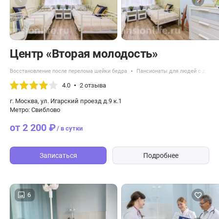
Центр «Вторая молодость»
Восстановление после перелома шейки бедра
Пансионаты для людей с демен
4.0
2 отзыва
г. Москва, ул. Игарский проезд д.9 к.1
Метро: Свиблово
от 2 200 ₽
/ в сутки
Записаться
Подробнее
6