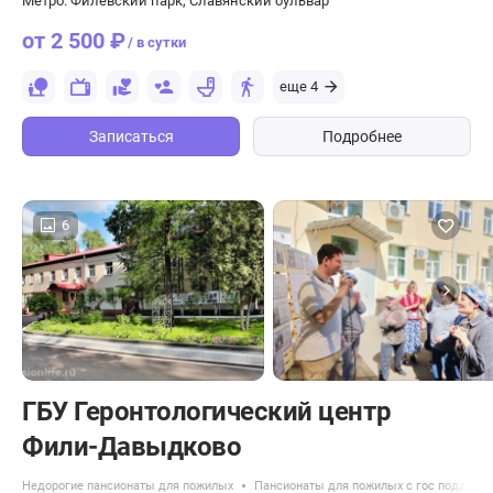
Метро: Филёвский парк, Славянский бульвар
от 2 500 ₽
/ в сутки
еще 4
Записаться
Подробнее
6
ГБУ Геронтологический центр
Фили-Давыдково
Недорогие пансионаты для пожилых
Пансионаты для пожилых с гос поддерж