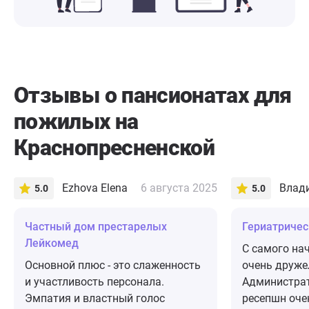
Отзывы о пансионатах для
пожилых на
Краснопресненской
Ezhova Elena
6 августа 2025
Влад
5.0
5.0
Частный дом престарелых
​Гериатриче
Лейкомед
С самого на
Основной плюс - это слаженность
очень друже
и участливость персонала.
Администрат
Эмпатия и властный голос
ресепшн оче