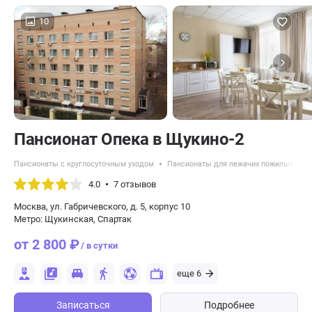
10
Пансионат Опека в Щукино-2
Пансионаты с круглосуточным уходом
Пансионаты для лежачих пожилых люд
4.0
7 отзывов
Москва, ул. Габричевского, д. 5, корпус 10
Метро: Щукинская, Спартак
от 2 800 ₽
/ в сутки
еще 6
Записаться
Подробнее