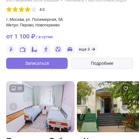
Восстановление после операций
Пансионаты с круглосуточным уходом
Усл
4.0
г. Москва, ул. Полимерная, 5А
Метро: Перово, Новогиреево
от 1 100 ₽
/ в сутки
еще 3
Записаться
Подробнее
20