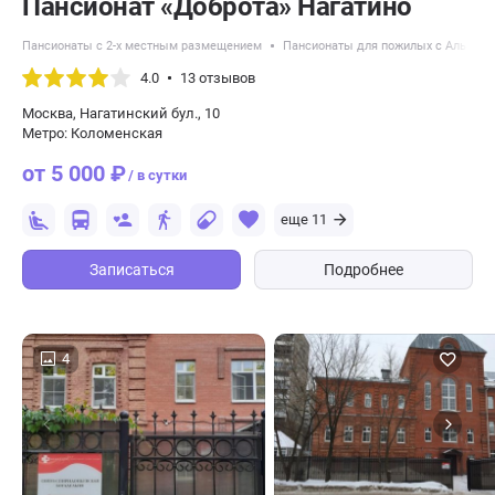
Пансионат «Доброта» Нагатино
Пансионаты с 2-х местным размещением
Пансионаты для пожилых с Альцге
4.0
13 отзывов
Москва, Нагатинский бул., 10
Метро: Коломенская
от 5 000 ₽
/ в сутки
еще 11
Записаться
Подробнее
4