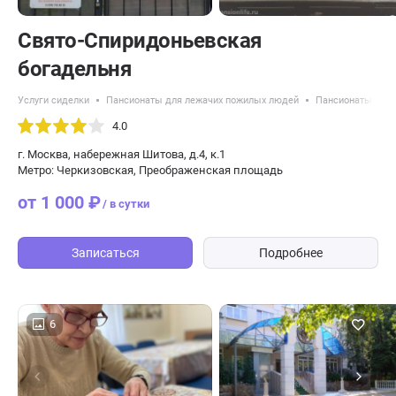
Свято-Спиридоньевская
богадельня
Услуги сиделки
Пансионаты для лежачих пожилых людей
Пансионаты с кр
4.0
г. Москва, набережная Шитова, д.4, к.1
Метро: Черкизовская, Преображенская площадь
от 1 000 ₽
/ в сутки
Записаться
Подробнее
6