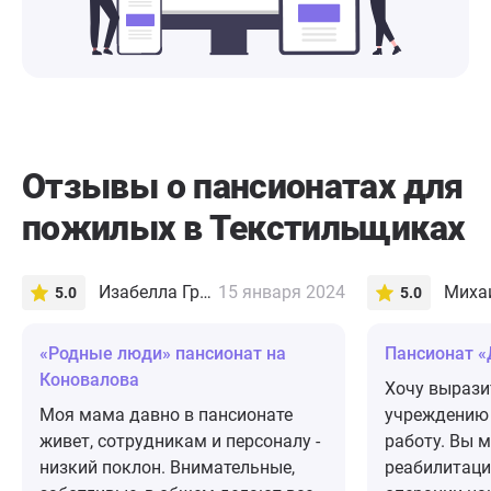
Отзывы о пансионатах для
пожилых в Текстильщиках
Изабелла Гришина
15 января 2024
Михаи
5.0
5.0
«Родные люди» пансионат на
Пансионат «
Коновалова
Хочу вырази
Моя мама давно в пансионате
учреждению за проделанну
живет, сотрудникам и персоналу -
работу. Вы 
низкий поклон. Внимательные,
реабилитаци