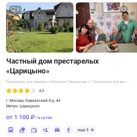
2
Частный дом престарелых
«Царицыно»
Пансионаты для пожилых с болезнью Паркинсона
Пансионаты для временног
4.0
г. Москва, Кавказский б-р, 44
Метро: Царицыно
от 1 100 ₽
/ в сутки
еще 3