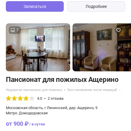
Записаться
Подробнее
7
Пансионат для пожилых Ащерино
Недорогие пансионаты для пожилых
Восстановление после операций
Панс
4.0
2 отзыва
Московская область, г.Ленинский, дер. Ащерино, 9
Метро: Домодедовская
от 900 ₽
/ в сутки