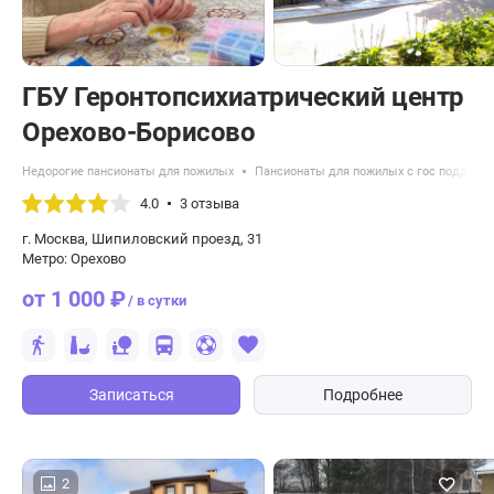
ГБУ Геронтопсихиатрический центр
Орехово-Борисово
Недорогие пансионаты для пожилых
Пансионаты для пожилых с гос поддерж
4.0
3 отзыва
г. Москва, Шипиловский проезд, 31
Метро: Орехово
от 1 000 ₽
/ в сутки
Записаться
Подробнее
2