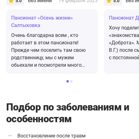
Без имени
19 февраля 2023
Без и
5.0
5.0
Пансионат «Осень жизни»
Пансионат Д
Салтыковка
Хочу подели
Очень благодарна всем , кто
«знакомства
работает в этом пансионате!
«Доброта». 
Прежде чем поселить там свою
В.Г.) после 
родственницу, мы с мужем
с постоянно
обьехали и посмотрели много
неплохо, но 
разных подобных пансионатов. Но
Новым годом
здесь понравилось сразу и вот
короновирус
чем. Управляющий Дмитрий, это
более тяжел
человек, который умеет
в больницу.
подбирать и руководить
сиделка ока
Подбор по заболеваниям
и
коллективом! Компетентен во всех
продолжить 
особенностям
вопросах, знает всех бабушек и
стали искат
дедушек, что немаловажно!
на сеть «До
Медсестра Людмила..это просто
связались с
Восстановление после травм