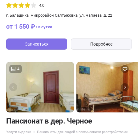
4.0
г. Балашиха, микрорайон Салтыковка, ул. Чапаева, д. 22
от 1 550 ₽
/ в сутки
Записаться
Подробнее
4
Пансионат в дер. Черное
Услуги сиделки
Пансионаты для людей с психическими расстройствами
Па