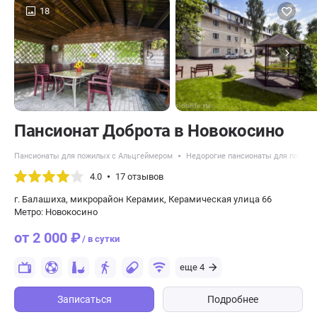
18
Пансионат Доброта в Новокосино
Пансионаты для пожилых с Альцгеймером
Недорогие пансионаты для пожил
4.0
17 отзывов
г. Балашиха, микрорайон Керамик, Керамическая улица 66
Метро: Новокосино
от 2 000 ₽
/ в сутки
еще 4
Записаться
Подробнее