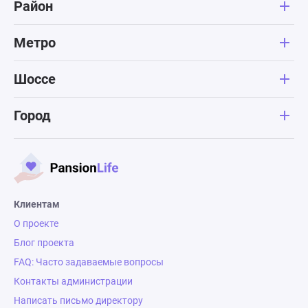
Район
превратилась в почти неживое
новое посещ
существо..спустя неделю ее
что мы сдел
реально не узнать!!! Она ходит,
выбор. Люди
Метро
кушает, гуляет, посещает активно
подобрано в
все занятия! Скоро месяц как она
возрастом, 
Шоссе
там, я регулярно ее навещаю и
дополнитель
вижу положительную динамику!!!
из разрешён
Город
Людмила ежедневно отправляет
которые хот
видео занятий, прогулок на
Без проблем
свежем воздухе! Еще раз
медицинска
огромное спасибо за ваш труд!!!!
дополнитель
флюорографи
лекарств). Н
Клиентам
культурная 
О проекте
Постоянно п
Блог проекта
коллективы,
FAQ: Часто задаваемые вопросы
значимые пр
Контакты администрации
мероприятий
Написать письмо директору
просмотра. 