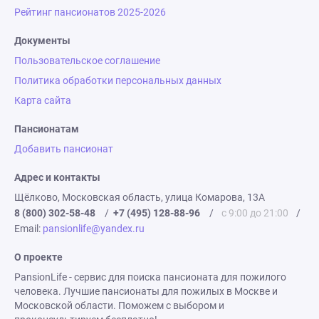
посещение 
Рейтинг пансионатов 2025-2026
пришли к выв
Документы
получает бо
Пользовательское соглашение
В пансионате
уютном (про
Политика обработки персональных данных
хорошая меб
Карта сайта
ещё один ре
Пансионатам
хочется осо
заведующую
Добавить пансионат
Эдуардовну 
Адрес и контакты
постоянную 
Щёлково, Московская область, улица Комарова, 13А
общем, мы 
8 (800) 302-58-48
/
+7 (495) 128-88-96
/
с 9:00 до 21:00
/
рекомендова
Email:
pansionlife@yandex.ru
кого возник
пожилыми р
О проекте
требующими 
PansionLife - сервис для поиска пансионата для пожилого
Всему колле
человека. Лучшие пансионаты для пожилых в Москве и
пожелать да
Московской области. Поможем с выбором и