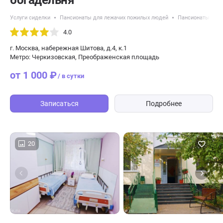
богадельня
Услуги сиделки
Пансионаты для лежачих пожилых людей
Пансионаты с кр
4.0
г. Москва, набережная Шитова, д.4, к.1
Метро: Черкизовская, Преображенская площадь
от 1 000 ₽
/ в сутки
Записаться
Подробнее
20