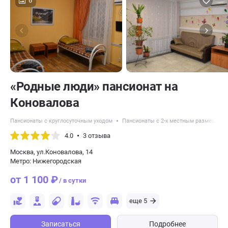
6
«Родные люди» пансионат на
Коновалова
Пансионаты с круглосуточным уходом
Пансионаты с 2-х местным размещени
4.0
3 отзыва
Москва, ул.Коновалова, 14
Метро: Нижегородская
от 1 100 ₽
/ в сутки
еще 5
Записаться
Подробнее