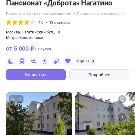
Пансионат «Доброта» Нагатино
Пансионаты с 2-х местным размещением
Пансионаты для пожилых с Альцге
4.0
13 отзывов
Москва, Нагатинский бул., 10
Метро: Коломенская
от 5 000 ₽
/ в сутки
еще 11
Записаться
Подробнее
12