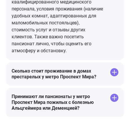
одни старики и нет спонсорской
квалифицированного медицинского
поддержки. Несмотря на все
персонала, условия проживания (наличие
пессимистичные мысли, огромная
удобных комнат, адаптированных для
благодарность персоналу,
маломобильных постояльцев),
руководству и отдельная - Юлии
стоимость услуг и отзывы других
Станиславовне!🌷
клиентов. Также важно посетить
пансионат лично, чтобы оценить его
атмосферу и обстановку.
Сколько стоит проживание в домах
престарелых у метро Проспект Мира?
Принимают ли пансионаты у метро
Проспект Мира пожилых с болезнью
Альцгеймера или Деменцией?