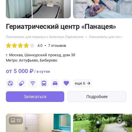
​Гериатрический центр «Панацея»
Пансионаты для пожилых с болезнью Паркинсона
Пансионаты для пожилых с
4.0
7 отзывов
г. Москва, Шенкурский проезд, дом 3б
Метро: Алтуфьево, Бибирево
от 5 000 ₽
/ в сутки
еще 6
Записаться
Подробнее
12