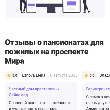
Отзывы о пансионатах для
пожилых на проспекте
Мира
Ezhova Elena
6 августа 2025
Влад
5.0
5.0
Частный дом престарелых
​Гериатриче
Лейкомед
С самого на
Основной плюс - это слаженность
очень друже
и участливость персонала.
Администрат