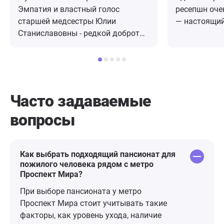
Эмпатия и властный голос
ресепшн оче
старшей медсестры Юлии
— настоящий
Станиславовны - редкой доброты
внимательно
и понимания девушки - умницы и
объяснил вс
красавицы. Улыбчивые сиделки,
ответил на в
спешащие к пациентам
приема дали
медсестры, вежливая
рекомнндаци
администратор Екатерина. Очень
Уже дома у 
Часто задаваемые
приятное расположение почти в
вопросы по 
вопросы
центре Москвы в одном из
клинику с во
корпусов действующего
день перезв
госпиталя. Из минусов - старое
подробно об
здание, отсутствие современного
не встречала
Как выбрать подходящий пансионат для
пожилого человека рядом с метро
ремонта (для москвы) и
Проспект Мира?
кондиционеров. Присутствует
удручающая обстановка бессилия
При выборе пансионата у метро
и билета в один конец, но
Проспект Мира стоит учитывать такие
вероятно это потому что вокруг
факторы, как уровень ухода, наличие