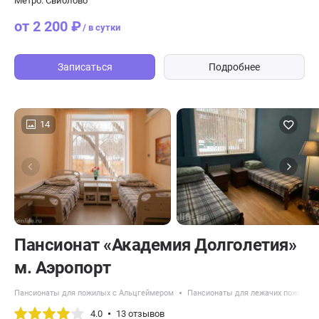
Метро: Свиблово
от 2 200 ₽
/ в сутки
Записаться
Подробнее
14
Пансионат «Академия Долголетия»
м. Аэропорт
Пансионаты для пожилых с Альцгеймером
Пансионаты для лежачих пожилых
4.0
13 отзывов