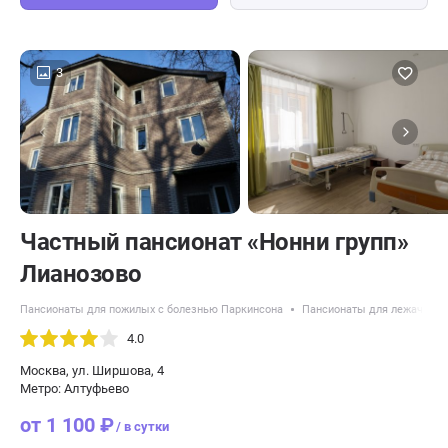
3
Частный пансионат «Нонни групп»
Лианозово
Пансионаты для пожилых с болезнью Паркинсона
Пансионаты для лежачих п
4.0
Москва, ул. Ширшова, 4
Метро: Алтуфьево
от 1 100 ₽
/ в сутки