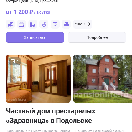
Метро: Царицыно, Пражская
от 1 200 ₽
/ в сутки
еще 7
Записаться
Подробнее
4
Частный дом престарелых
«Здравница» в Подольске
Пансионаты с 2-х местным размещением
Пансионаты для людей с деменцие