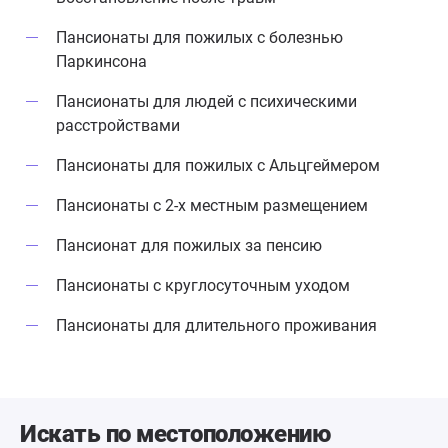
присмотром, и дома, это гораздо
сложнее осуществить. Условия в
Пансионаты для пожилых с болезнью
пансионате вполне приемлемые,
Паркинсона
новая мебель, хорошие матрасы
Пансионаты для людей с психическими
на кроватях, новые стеклопакеты
расстройствами
на окнах, немного казенный вид,
но для больных дименцией,
Пансионаты для пожилых с Альцгеймером
например, это не играет большой
роли.
Пансионаты с 2-х местным размещением
Пансионат для пожилых за пенсию
Пансионаты с круглосуточным уходом
Пансионаты для длительного проживания
Искать по местоположению