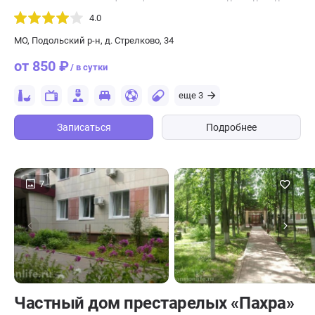
4.0
МО, Подольский р-н, д. Стрелково, 34
от 850 ₽
/ в сутки
еще 3
Записаться
Подробнее
7
Частный дом престарелых «Пахра»