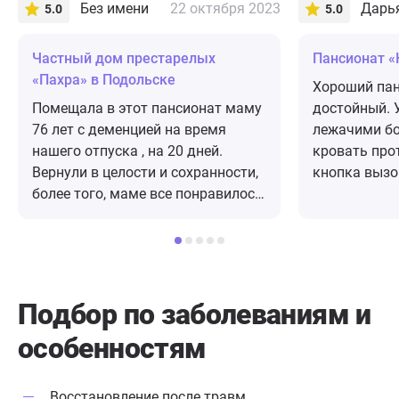
Без имени
22 октября 2023
Дарья
5.0
5.0
Частный дом престарелых
Пансионат «
«Пахра» в Подольске
Хороший пан
Помещала в этот пансионат маму
достойный. У
76 лет с деменцией на время
лежачими б
нашего отпуска , на 20 дней.
кровать про
Вернули в целости и сохранности,
кнопка вызо
более того, маме все понравилось,
Отзыв добав
в принципе, даже собиралась там
сайта.
остаться еще! Чего до этого не
случалось! обычно она всегда
хотела домой. В связи с чем, даже
думаю поместить ее туда на
Подбор по заболеваниям
и
более длительное время, либо на
особенностям
постоянное нахождение, так как в
принципе, мама должна
находиться под постоянным
Восстановление после травм