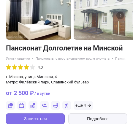
Пансионат Долголетие на Минской
Услуги сиделки
Пансионаты с восстановлением после инсульта
Пансионат
4.0
г. Москва, улица Минская, 4
Метро: Филёвский парк, Славянский бульвар
от 2 500 ₽
/ в сутки
еще 4
Записаться
Подробнее