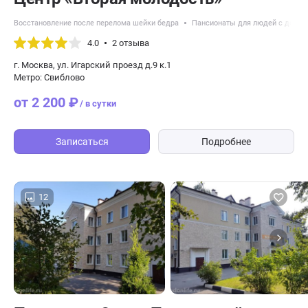
Восстановление после перелома шейки бедра
Пансионаты для людей с демен
4.0
2 отзыва
г. Москва, ул. Игарский проезд д.9 к.1
Метро: Свиблово
от 2 200 ₽
/ в сутки
Записаться
Подробнее
12