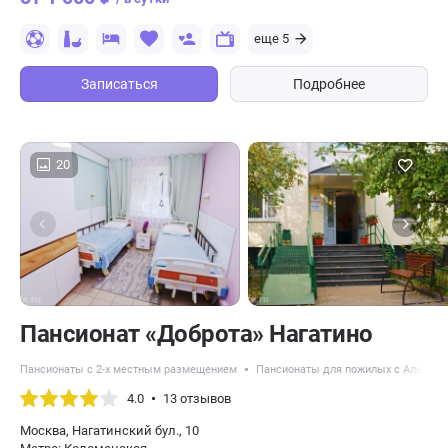
еще 5
Записаться
Подробнее
20
Пансионат «Доброта» Нагатино
Пансионаты с 2-х местным размещением
Пансионаты для пожилых с Альцге
4.0
13 отзывов
Москва, Нагатинский бул., 10