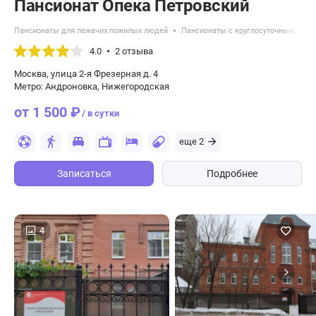
Пансионат Опека Петровский
Пансионаты для лежачих пожилых людей
Пансионаты с круглосуточным уход
4.0
2 отзыва
Москва, улица 2-я Фрезерная д. 4
Метро: Андроновка, Нижегородская
от 1 500 ₽
/ в сутки
еще 2
Записаться
Подробнее
4