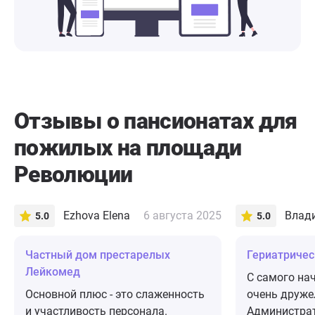
Отзывы о пансионатах для
пожилых на площади
Революции
Ezhova Elena
6 августа 2025
Влад
5.0
5.0
Частный дом престарелых
​Гериатриче
Лейкомед
С самого на
Основной плюс - это слаженность
очень друже
и участливость персонала.
Администрат