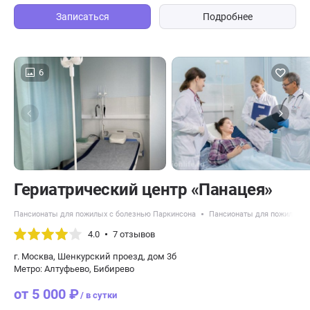
Записаться
Подробнее
6
​Гериатрический центр «Панацея»
Пансионаты для пожилых с болезнью Паркинсона
Пансионаты для пожилых с
4.0
7 отзывов
г. Москва, Шенкурский проезд, дом 3б
Метро: Алтуфьево, Бибирево
от 5 000 ₽
/ в сутки