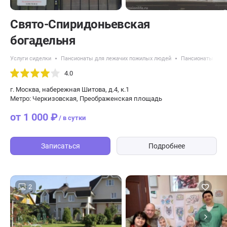
Свято-Спиридоньевская
богадельня
Услуги сиделки
Пансионаты для лежачих пожилых людей
Пансионаты с кр
4.0
г. Москва, набережная Шитова, д.4, к.1
Метро: Черкизовская, Преображенская площадь
от 1 000 ₽
/ в сутки
Записаться
Подробнее
2