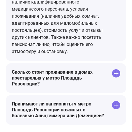
одни старики и нет спонсорской
наличие квалифицированного
поддержки. Несмотря на все
медицинского персонала, условия
пессимистичные мысли, огромная
проживания (наличие удобных комнат,
благодарность персоналу,
адаптированных для маломобильных
руководству и отдельная - Юлии
постояльцев), стоимость услуг и отзывы
Станиславовне!🌷
других клиентов. Также важно посетить
пансионат лично, чтобы оценить его
атмосферу и обстановку.
Сколько стоит проживание в домах
престарелых у метро Площадь
Революции?
Принимают ли пансионаты у метро
Площадь Революции пожилых с
болезнью Альцгеймера или Деменцией?