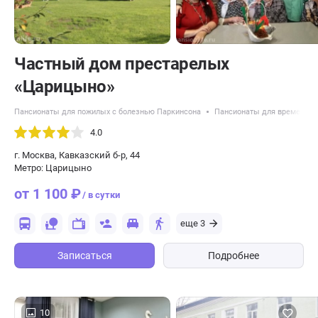
Частный дом престарелых
«Царицыно»
Пансионаты для пожилых с болезнью Паркинсона
Пансионаты для временног
4.0
г. Москва, Кавказский б-р, 44
Метро: Царицыно
от 1 100 ₽
/ в сутки
еще 3
Записаться
Подробнее
10