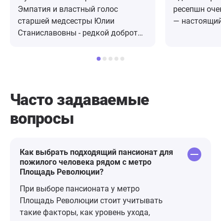
Эмпатия и властный голос
ресепшн оче
старшей медсестры Юлии
— настоящий
Станиславовны - редкой доброты
внимательно
и понимания девушки - умницы и
объяснил вс
красавицы. Улыбчивые сиделки,
ответил на в
спешащие к пациентам
приема дали
медсестры, вежливая
рекомнндаци
администратор Екатерина. Очень
Уже дома у 
Часто задаваемые
приятное расположение почти в
вопросы по 
вопросы
центре Москвы в одном из
клинику с во
корпусов действующего
день перезв
госпиталя. Из минусов - старое
подробно об
здание, отсутствие современного
не встречала
Как выбрать подходящий пансионат для
пожилого человека рядом с метро
ремонта (для москвы) и
Площадь Революции?
кондиционеров. Присутствует
удручающая обстановка бессилия
При выборе пансионата у метро
и билета в один конец, но
Площадь Революции стоит учитывать
вероятно это потому что вокруг
такие факторы, как уровень ухода,