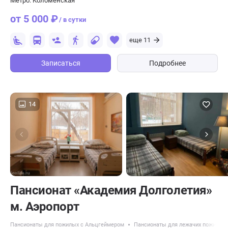
Метро: Коломенская
от 5 000 ₽
/ в сутки
еще 11
Записаться
Подробнее
14
Пансионат «Академия Долголетия»
м. Аэропорт
Пансионаты для пожилых с Альцгеймером
Пансионаты для лежачих пожилых