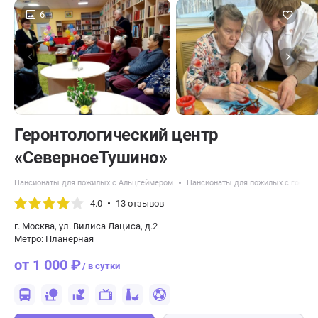
6
Геронтологический центр
«СеверноеТушино»
Пансионаты для пожилых с Альцгеймером
Пансионаты для пожилых с гос по
4.0
13 отзывов
г. Москва, ул. Вилиса Лациса, д.2
Метро: Планерная
от 1 000 ₽
/ в сутки