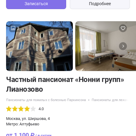
Записаться
Подробнее
3
Частный пансионат «Нонни групп»
Лианозово
Пансионаты для пожилых с болезнью Паркинсона
Пансионаты для лежачих п
4.0
Москва, ул. Ширшова, 4
Метро: Алтуфьево
от 1 100 ₽
/ в сутки