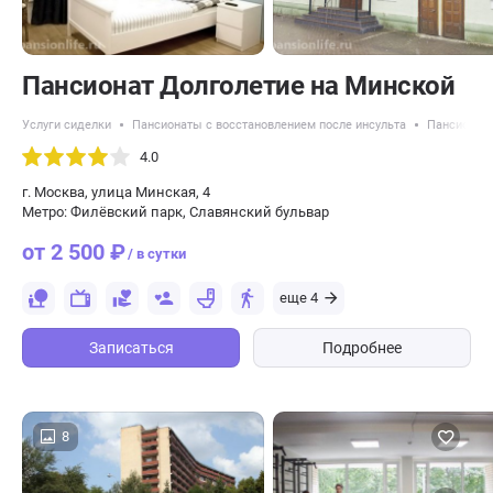
Пансионат Долголетие на Минской
Услуги сиделки
Пансионаты с восстановлением после инсульта
Пансионат
4.0
г. Москва, улица Минская, 4
Метро: Филёвский парк, Славянский бульвар
от 2 500 ₽
/ в сутки
еще 4
Записаться
Подробнее
8