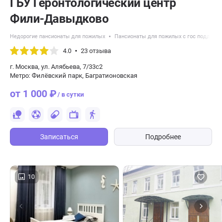
ГБУ Геронтологический центр
Фили-Давыдково
Недорогие пансионаты для пожилых
Пансионаты для пожилых с гос поддерж
4.0
23 отзыва
г. Москва, ул. Алябьева, 7/33с2
Метро: Филёвский парк, Багратионовская
от 1 000 ₽
/ в сутки
Записаться
Подробнее
10