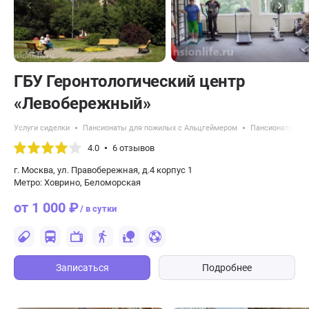
ГБУ Геронтологический центр
«Левобережный»
Услуги сиделки
Пансионаты для пожилых с Альцгеймером
Пансионаты для
4.0
6 отзывов
г. Москва, ул. Правобережная, д.4 корпус 1
Метро: Ховрино, Беломорская
от 1 000 ₽
/ в сутки
Записаться
Подробнее