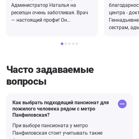
Администратор Наталья на
благодарнос
ресепшн очень заботливая. Врач
центра - доктору Ольге
— настоящий профи! Он
Геннадьевне
внимательно выслушали меня,
сестрам, ад
объяснил все этапы лечения и
посту, орга
ответил на все вопросы. После
мероприятий,
приема дали бланк с
хороший уход
рекомнндациями и назначением.
доброжелате
Уже дома у меня возникли
нашей бабуш
Часто задаваемые
вопросы по приему. Звонила в
Васильевне,
вопросы
клинику с вопросом, мне в тот же
на 5 этаже 1
день перезвонил доктор и все
центр, здес
подробно объяснил. Нигде такого
профессион
не встречала. 10 из 10!
работу. Летом бывает приятно
Как выбрать подходящий пансионат для
пожилого человека рядом с метро
погулять по
Панфиловская?
дорожкам, ухоженная территория-
высажено оч
При выборе пансионата у метро
цветов, беседки для отдыха,
Панфиловская стоит учитывать такие