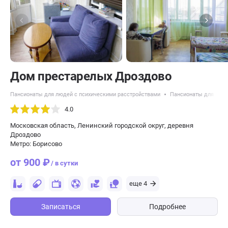
Дом престарелых Дроздово
Пансионаты для людей с психическими расстройствами
Пансионаты для пожи
4.0
Московская область, Ленинский городской округ, деревня
Дроздово
Метро: Борисово
от 900 ₽
/ в сутки
еще 4
Записаться
Подробнее