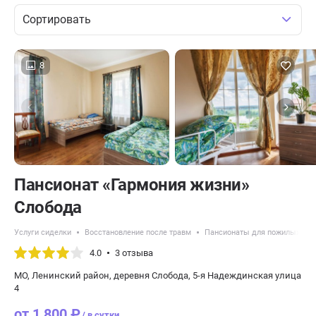
Сортировать
8
Пансионат «Гармония жизни»
Слобода
Услуги сиделки
Восстановление после травм
Пансионаты для пожилых с А
4.0
3 отзыва
МО, Ленинский район, деревня Слобода, 5-я Надеждинская улица
4
от 1 800 ₽
/ в сутки