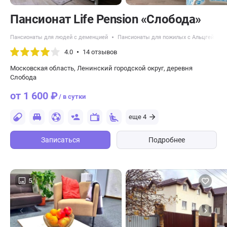
Пансионат Life Pension «Слобода»
Пансионаты для людей с деменцией
Пансионаты для пожилых с Альцгеймер
4.0
14 отзывов
Московская область, Ленинский городской округ, деревня
Слобода
от 1 600 ₽
/ в сутки
еще 4
Записаться
Подробнее
5