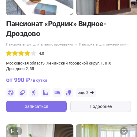
Пансионат «Родник» Видное-
Дроздово
Пансионаты для длительного проживания
Пансионаты для лежачих пожилых 
4.0
Московская область, Ленинский городской округ, ТЛПХ
Дроздово-2, 35
от 990 ₽
/ в сутки
еще 2
Записаться
Подробнее
6