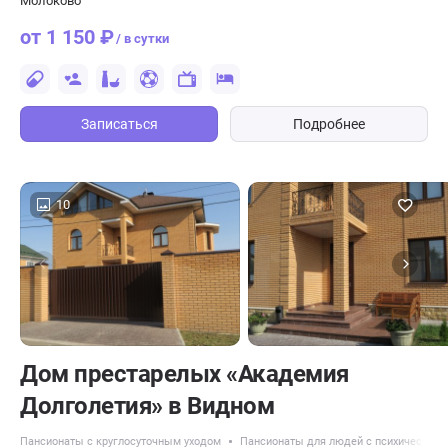
Молоково
от 1 150 ₽
/ в сутки
Записаться
Подробнее
10
Дом престарелых «Академия
Долголетия» в Видном
Пансионаты с круглосуточным уходом
Пансионаты для людей с психическими