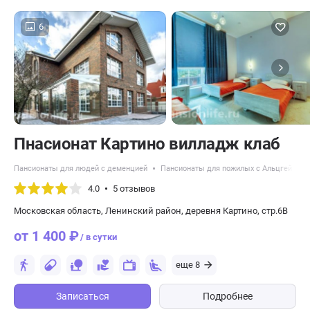
6
Пнасионат Картино вилладж клаб
Пансионаты для людей с деменцией
Пансионаты для пожилых с Альцгеймер
4.0
5 отзывов
Московская область, Ленинский район, деревня Картино, стр.6В
от 1 400 ₽
/ в сутки
еще 8
Записаться
Подробнее