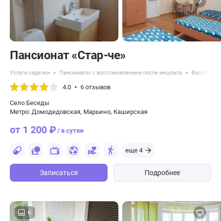
Пансионат «Стар-че»
Услуги сиделки
Пансионаты с восстановлением после инсульта
Восстановл
4.0
6 отзывов
Село Беседы
Метро: Домодедовская, Марьино, Каширская
от 1 200 ₽
/ в сутки
еще 4
Записаться
Подробнее
6