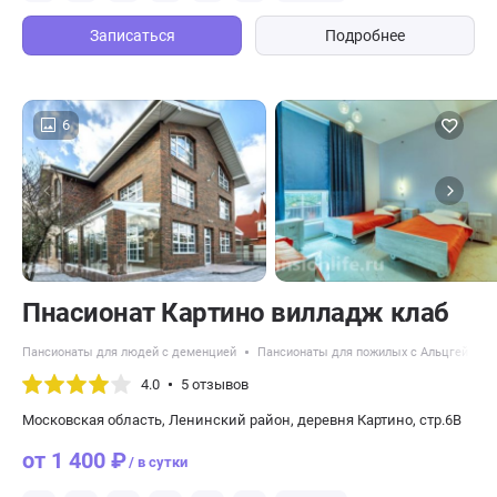
Записаться
Подробнее
6
Пнасионат Картино вилладж клаб
Пансионаты для людей с деменцией
Пансионаты для пожилых с Альцгеймер
4.0
5 отзывов
Московская область, Ленинский район, деревня Картино, стр.6В
от 1 400 ₽
/ в сутки