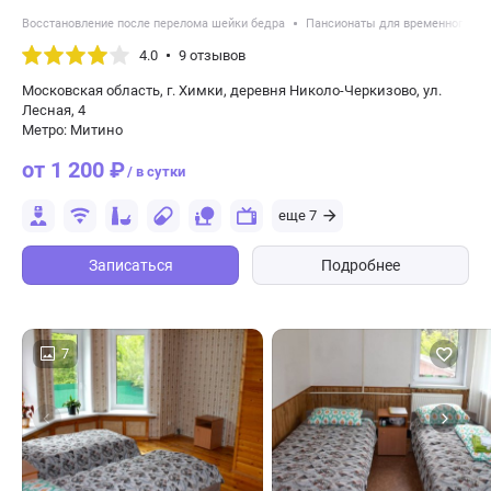
Восстановление после перелома шейки бедра
Пансионаты для временного р
4.0
9 отзывов
Московская область, г. Химки, деревня Николо-Черкизово, ул.
Лесная, 4
Метро: Митино
от 1 200 ₽
/ в сутки
еще 7
Записаться
Подробнее
7