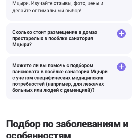
она в постоянном наблюдение и
Мцыри. Изучайте отзывы, фото, цены и
уходе Эльвира Львовна Ангел
делайте оптимальный выбор!
Хранитель всех кто там
находиться.Низкий поклон всему
коллективу .И огромную
Сколько стоит размещение в домах
благодарность деректору
престарелых в посёлке санатория
Мцыри?
"Заботушке" Ирине....С
уважением.Татьяна
Можете ли вы помочь с подбором
пансионата в посёлке санатория Мцыри
с учетом специфических медицинских
потребностей (например, для лежачих
больных или людей с деменцией)?
Подбор по заболеваниям
и
особенностям