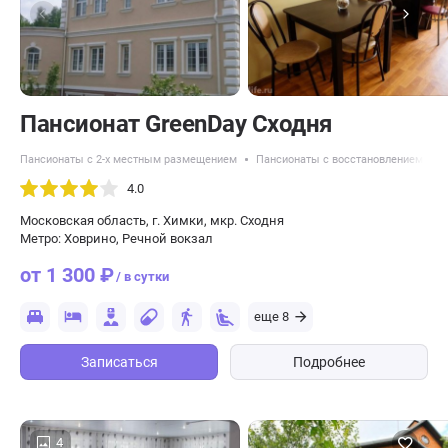
Пансионат GreenDay Сходня
Пансионаты с 2-х местным размещением
Пансионаты с восстановлением посл
4.0
Московская область, г. Химки, мкр. Сходня
Метро: Ховрино, Речной вокзал
от 1 300 ₽
/ в сутки
еще 8
Записаться
Подробнее
4