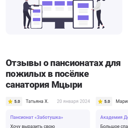
Отзывы о пансионатах для
пожилых в посёлке
санатория Мцыри
Татьяна Х.
20 января 2024
Мари
5.0
5.0
Пансионат «Заботушка»
Академия До
Хочу выразить свою
Большое спа