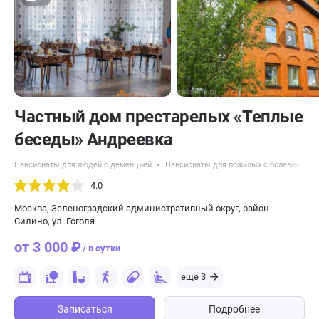
Частный дом престарелых «Теплые
беседы» Андреевка
Пансионаты для людей с деменцией
Пансионаты для пожилых с болезнью Па
4.0
Москва, Зеленоградский административный округ, район
Силино, ул. Гоголя
от 3 000 ₽
/ в сутки
еще 3
Записаться
Подробнее