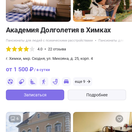
Академия Долголетия в Химках
Пансионаты для людей с психическими расстройствами
Пансионаты для леж
4.0
22 отзыва
г. Химки, мкр. Сходня, ул. Микояна, д. 25, корп. 4
от 1 500 ₽
/ в сутки
еще 9
Записаться
Подробнее
6