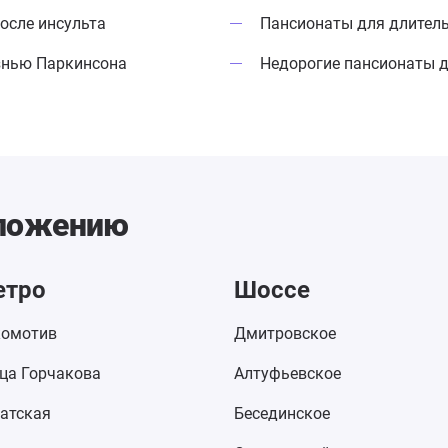
осле инсульта
Пансионаты для длител
знью Паркинсона
Недорогие пансионаты 
оложению
етро
Шоссе
омотив
Дмитровское
ца Горчакова
Алтуфьевское
атская
Бесединское