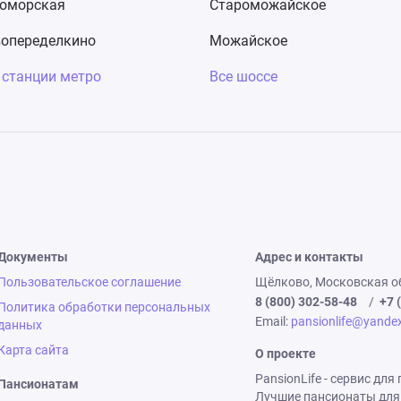
оморская
Староможайское
опеределкино
Можайское
 станции метро
Все шоссе
Документы
Адрес и контакты
Пользовательское соглашение
Щёлково, Московская об
8 (800) 302-58-48
/
+7 
Политика обработки персональных
Email:
pansionlife@yandex
данных
Карта сайта
О проекте
PansionLife - сервис дл
Пансионатам
Лучшие пансионаты для