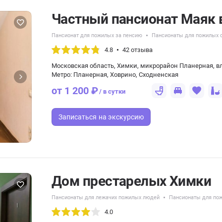
Частный пансионат Маяк 
Пансионат для пожилых за пенсию
Пансионаты для пожилых 
4.8
42 отзыва
Московская область, Химки, микрорайон Планерная, вл. 
Метро: Планерная, Ховрино, Сходненская
от 1 200 ₽
/ в сутки
Записаться
на экскурсию
Дом престарелых Химки
Пансионаты для лежачих пожилых людей
Пансионаты для по
4.0