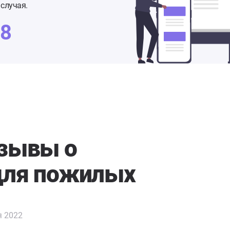
случая.
48
тзывы о
для пожилых
я 2022