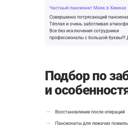
Частный пансионат Маяк в Химках
Совершенно потрясающий пансиона
Тëплая и очень заботливая атмосфе
Все без исключения сотрудники
профессионалы с большой буквы!!! 
подопечных домашняя и очень
комфортная обстановка. Режим,
питание, свежий воздух и заботлив
руки помогают поставить на ноги
Подбор по за
больных и перспективных пациенто
Абсолютно точно, здесь можно
и особенност
встретить достойную старость!!!
Восстановление после операций
Пансионаты для лежачих пожил