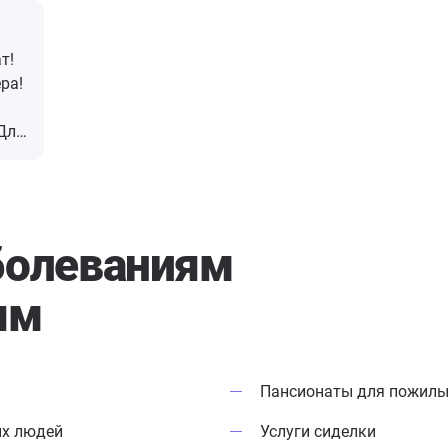
т!
ра!
Для
ые
болеваниям
в!
ям
Пансионаты для пожилы
ых людей
Услуги сиделки