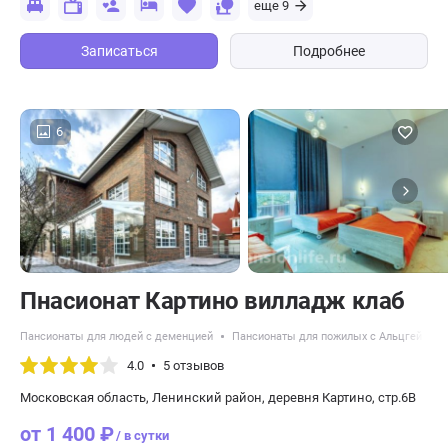
еще 9
Записаться
Подробнее
6
Пнасионат Картино вилладж клаб
Пансионаты для людей с деменцией
Пансионаты для пожилых с Альцгеймер
4.0
5 отзывов
Московская область, Ленинский район, деревня Картино, стр.6В
от 1 400 ₽
/ в сутки