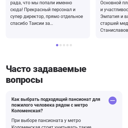
рада, что мы попали именно
Основной пл
сюда! Прекрасный персонал и
и участливос
супер директор, прямо отдельное
Эмпатия и в
спасибо Таисии за
старшей ме
индивидуальный подход, помощь
Станиславов
и поддержку. Всегда чисто, вкусно
и понимания
пахнет домашней едой, бабуля
красавицы. 
довольна и всегда улыбается,
спешащие к 
общение, развлечения, всё, что
медсестры, 
нужно. Спасибо Вам!!!
администратор
Часто задаваемые
приятное ра
вопросы
центре Моск
корпусов де
госпиталя. И
здание, отс
Как выбрать подходящий пансионат для
пожилого человека рядом с метро
ремонта (дл
Коломенская?
кондиционер
удручающая 
При выборе пансионата у метро
и билета в о
Коломенская стоит учитывать такие