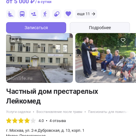
от 5 000 ₽
/ в сутки
еще 11
Записаться
Подробнее
4
Частный дом престарелых
Лейкомед
Услуги сиделки
Восстановление после травм
Пансионаты для пожилых с б
4.0
4 отзыва
г. Москва, ул. 2-я Дубровская, д. 13, корп. 1
Метро: Пролетарская