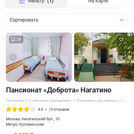
Фильтр
(1)
На карте
Сортировать
20
Пансионат «Доброта» Нагатино
Пансионаты с 2-х местным размещением
Пансионаты для пожилых с Альцге
4.0
13 отзывов
Москва, Нагатинский бул., 10
Метро: Коломенская