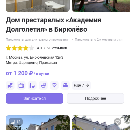
Дом престарелых «Академия
Долголетия» в Бирюлёво
Пансионаты для длительного проживания
Пансионаты с 2-х местным размещ
4.0
20 отзывов
г. Москва, ул. Бирюлёвская 12к3
Метро: Царицыно, Пражская
от 1 200 ₽
/ в сутки
еще 7
Записаться
Подробнее
12