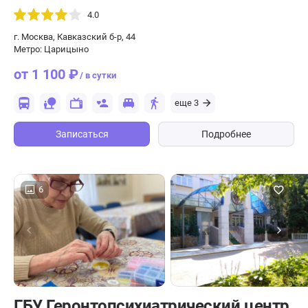
4.0
г. Москва, Кавказский б-р, 44
Метро: Царицыно
от 1 100 ₽
/ в сутки
еще 3
Записаться
Подробнее
6
ГБУ Геронтопсихиатрический центр