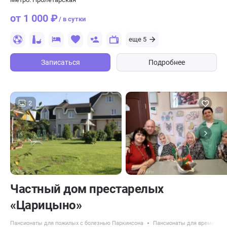
от 1 000 ₽
/ в сутки
еще 5
Записаться
Подробнее
2
Частный дом престарелых
«Царицыно»
Пансионаты для пожилых с болезнью Паркинсона
Пансионаты для временног