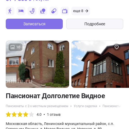
еще 8
Записаться
Подробнее
10
Пансионат Долголетие Видное
Пансионаты с 2-х местным размещением
Услуги сиделки
Пансионаты с во
4.0
1 отзыв
Московская область, Ленинский муниципальный район, с.п.
Совхоз им.Ленина, д. Малое Видное, ул. Невская, д. 89