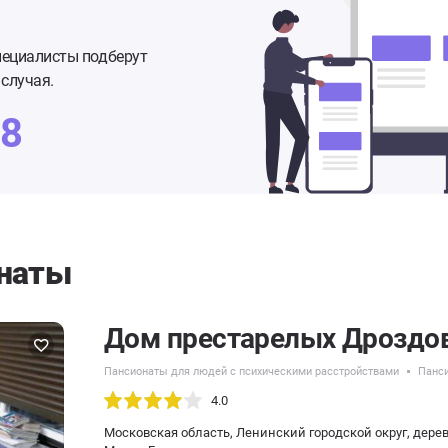
пециалисты подберут
случая.
48
наты
Дом престарелых Дроздо
Пансионаты для людей с психическими расстройствами
Панси
4.0
Московская область, Ленинский городской округ, дере