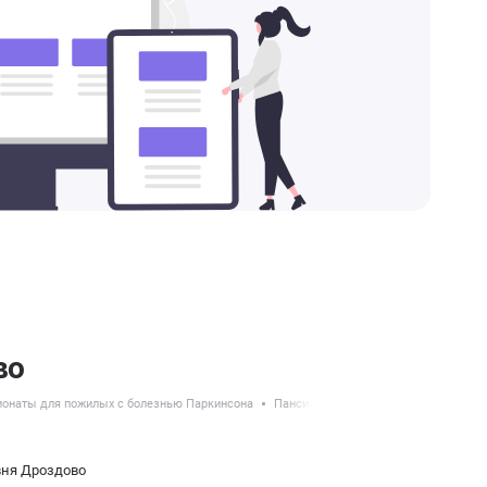
во
онаты для пожилых с болезнью Паркинсона
Пансионаты с круглосуточным уходо
вня Дроздово