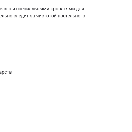
елью и специальными кроватями для
ельно следит за чистотой постельного
арств
и
о