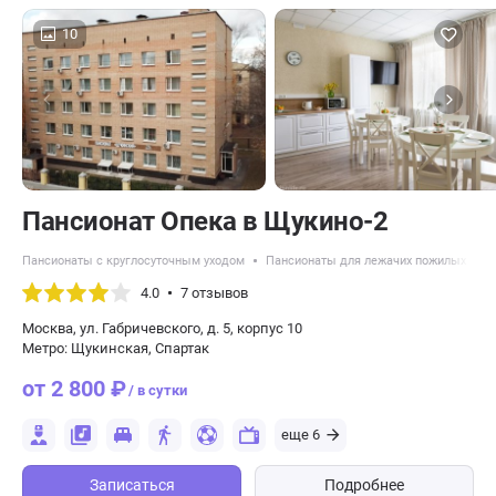
10
Пансионат Опека в Щукино-2
Пансионаты с круглосуточным уходом
Пансионаты для лежачих пожилых люд
4.0
7 отзывов
Москва, ул. Габричевского, д. 5, корпус 10
Метро: Щукинская, Спартак
от 2 800 ₽
/ в сутки
еще 6
Записаться
Подробнее