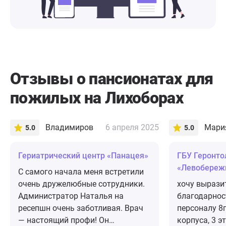
Отзывы о пансионатах для
пожилых на Лихоборах
Владимиров
6 апреля 2025
Мария
5.0
5.0
​Гериатрический центр «Панацея»
ГБУ Геронто
«Левобереж
С самого начала меня встретили
очень дружелюбные сотрудники.
хочу вырази
Администратор Наталья на
благодарнос
ресепшн очень заботливая. Врач
персоналу 8г
— настоящий профи! Он
корпуса, 3 э