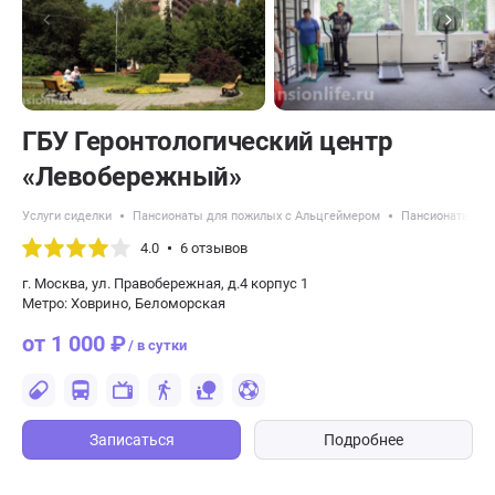
ГБУ Геронтологический центр
«Левобережный»
Услуги сиделки
Пансионаты для пожилых с Альцгеймером
Пансионаты для
4.0
6 отзывов
г. Москва, ул. Правобережная, д.4 корпус 1
Метро: Ховрино, Беломорская
от 1 000 ₽
/ в сутки
Записаться
Подробнее