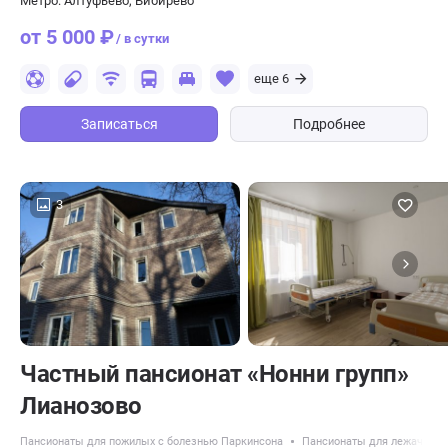
Метро: Алтуфьево, Бибирево
от 5 000 ₽
/ в сутки
еще 6
Записаться
Подробнее
3
Частный пансионат «Нонни групп»
Лианозово
Пансионаты для пожилых с болезнью Паркинсона
Пансионаты для лежачих п