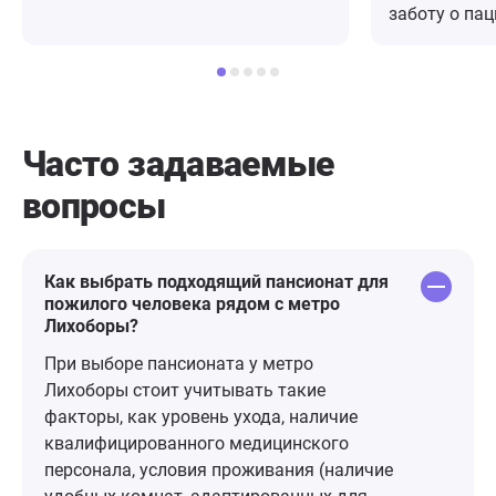
внимательно выслушали меня,
заботу о пац
объяснил все этапы лечения и
выдержаннос
ответил на все вопросы. После
и ответствен
приема дали бланк с
тяжелоболь
рекомнндациями и назначением.
отметить ка
Уже дома у меня возникли
способствуе
Часто задаваемые
вопросы по приему. Звонила в
Золотина А.И
вопросы
клинику с вопросом, мне в тот же
Моргунова О.
день перезвонил доктор и все
Григорьева 
подробно объяснил. Нигде такого
Ищенко Е.В.;
не встречала. 10 из 10!
Никитина Е.ю
Как выбрать подходящий пансионат для
пожилого человека рядом с метро
Карнаухова К
Лихоборы?
Н.А.; Екимова
Померанцева 
При выборе пансионата у метро
Лобанова Т.Н
Лихоборы стоит учитывать такие
Тихомирова 
факторы, как уровень ухода, наличие
квалифицированного медицинского
персонала, условия проживания (наличие