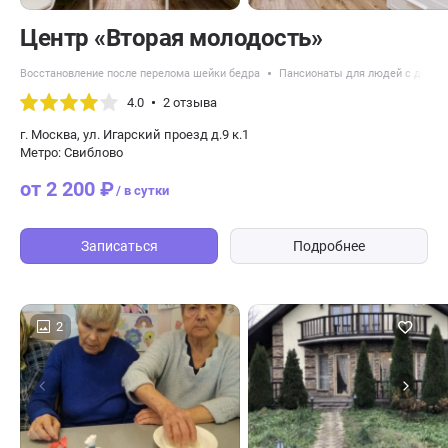
Центр «Вторая молодость»
Восстановление после перелома шейки бедра
Пансионаты для людей с демен
4.0
2 отзыва
г. Москва, ул. Игарский проезд д.9 к.1
Метро: Свиблово
от 2 200 ₽
/ в сутки
Записаться
Подробнее
2