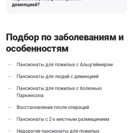
выбор. Люди ухожены, питание
деменцией?
подобрано в соответствии с
возрастом, причём родные могут
дополнительно приносить что-то
из разрешённых продуктов,
Подбор по заболеваниям
и
которые хотел бы иметь пациент.
особенностям
Без проблем оказывается
медицинская помощь, даже
дополнительная (вызов врача,
Пансионаты для пожилых с Альцгеймером
флюорография, назначение
лекарств). Не забыта и
Пансионаты для людей с деменцией
культурная программа.
Постоянно приглашаются разные
Пансионаты для пожилых с болезнью
коллективы, отмечаются все
Паркинсона
значимые праздники. Видео
Восстановление после операций
мероприятий доступно для
просмотра. Хорошо организовано
Пансионаты с 2-х местным размещением
посещение родными. Мы быстро
пришли к выводу, что здесь он
Недорогие пансионаты для пожилых