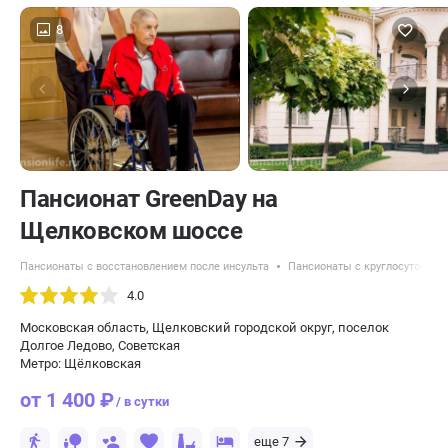
8
Пансионат GreenDay на
Щелковском шоссе
Пансионаты с восстановлением после инсульта
Пансионаты с круглосуточным
4.0
Московская область, Щелковский городской округ, поселок
Долгое Ледово, Советская
Метро: Щёлковская
от 1 400 ₽
/ в сутки
еще 7