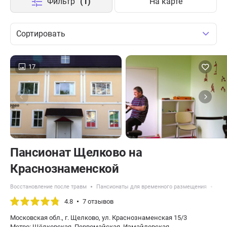
Фильтр
(1)
На карте
Сортировать
17
Пансионат Щелково на
Краснознаменской
Восстановление после травм
Пансионаты для временного размещения
Пан
4.8
7 отзывов
Московская обл., г. Щелково, ул. Краснознаменская 15/3
Метро: Щёлковская, Первомайская, Измайловская