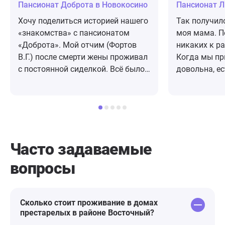
Пансионат Доброта в Новокосино
Пансионат Л
Хочу поделиться историей нашего
Так получило
«знакомства» с пансионатом
моя мама. П
«Доброта». Мой отчим (Фортов
никаких к ра
В.Г.) после смерти жены проживал
Когда мы п
с постоянной сиделкой. Всё было
довольна, ес
неплохо, но год назад перед
различный д
Новым годом они оба заболели
что персонал
короновирусом, причём сиделка в
более тяжелой форме. Оба попали
в больницу. Даже после лечения
сиделка оказалась не в состоянии
Часто задаваемые
продолжить работу. Мы срочно
вопросы
стали искать варианты и вышли
на сеть «Доброта». Быстро
связались с администратором,
нам очень доброжелательно всё
Сколько стоит проживание в домах
престарелых в районе Восточный?
объяснили и предложили очень