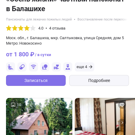
в Балашихе
Пансионаты для лежачих пожилых людей
Восстановление после перелома ше
4.0
4 отзыва
Моск. обл., г. Балашиха, мкр. Салтыковка, улица Средняя, дом 5
Метро: Новокосино
от 1 800 ₽
/ в сутки
еще 4
Записаться
Подробнее
10