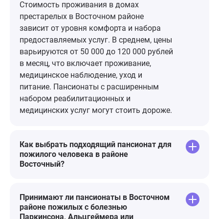
удобный по месту вариант в
Стоимость проживания в домах
Кучино. После выписки из
престарелых в Восточном районе
больницы мы сразу привезли его
зависит от уровня комфорта и набора
в пансионат. Он был в таком
предоставляемых услуг. В среднем, цены
состоянии, что мы его буквально
варьируются от 50 000 до 120 000 рублей
занесли в палату (не хочу ничего
в месяц, что включает проживание,
плохого сказать о больнице, у них
медицинское наблюдение, уход и
тогда был вал больных). Нас
питание. Пансионаты с расширенным
очень хорошо встретили, персонал
набором реабилитационных и
всех уровней сразу вызвал
медицинских услуг могут стоить дороже.
доверие и симпатию. Даже беглый
осмотр помещения и территории
убедил нас, что здесь человеку
Как выбрать подходящий пансионат для
будет комфортно. Так оно и
пожилого человека в районе
Восточный?
оказалось. Уже через несколько
дней он стал нормально есть,
вернулась подвижность. И каждое
Принимают ли пансионаты в Восточном
новое посещение убеждало нас,
районе пожилых с болезнью
что мы сделали правильный
Паркинсона, Альцгеймера или