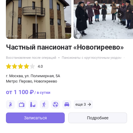
Частный пансионат «Новогиреево»
Восстановление после операций
Пансионаты с круглосуточным уходом
Усл
4.0
г. Москва, ул. Полимерная, 5А
Метро: Перово, Новогиреево
от 1 100 ₽
/ в сутки
еще 3
Записаться
Подробнее