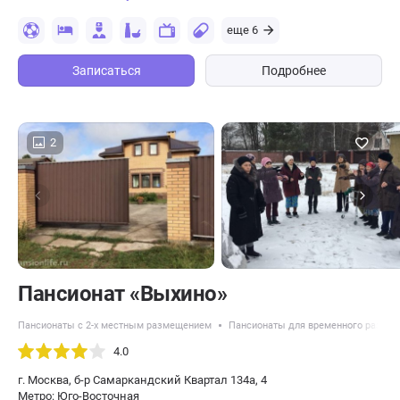
еще 6
Записаться
Подробнее
2
Пансионат «Выхино»
Пансионаты с 2-х местным размещением
Пансионаты для временного разме
4.0
г. Москва, б-р Самаркандский Квартал 134а, 4
Метро: Юго-Восточная