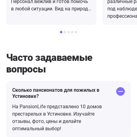
Персонал вежлив и готов помочь
различные р
в любой ситуации. Вид на природу
под наблюд
– просто сказка! Хотим привезти
профессионалов. Очен
сюда нашу маму, чтобы она могла
пансионат, 
насладиться таким комфортом.
отзывчивые 
Спасибо за создание таких
держат в кур
условий!
постояльца. 
спокойным з
Часто задаваемые
состояние с
вопросы
человека, о
обращайтесь
Сколько пансионатов для пожилых в
Устиновке?
На PansionLife представлено 10 домов
престарелых в Устиновке. Изучайте
отзывы, фото, цены и делайте
оптимальный выбор!