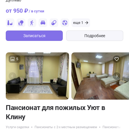
Дуплево
от 950 ₽
/ в сутки
еще 1
Записаться
Подробнее
5
Пансионат для пожилых Уют в
Клину
Услуги сиделки
Пансионаты с 2-х местным размещением
Пансионаты для 