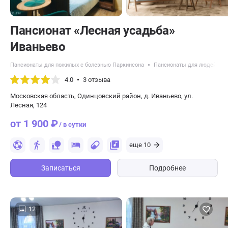
Пансионат «Лесная усадьба»
Иваньево
Пансионаты для пожилых с болезнью Паркинсона
Пансионаты для людей с д
4.0
3 отзыва
Московская область, Одинцовский район, д. Иваньево, ул.
Лесная, 124
от 1 900 ₽
/ в сутки
еще 10
Записаться
Подробнее
12