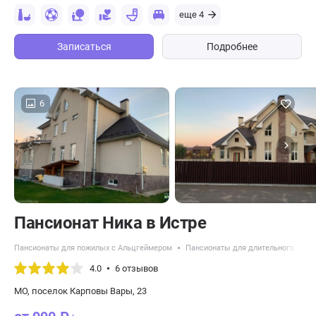
еще 4
Записаться
Подробнее
6
Пансионат Ника в Истре
Пансионаты для пожилых с Альцгеймером
Пансионаты для длительного прож
4.0
6 отзывов
МО, поселок Карповы Вары, 23