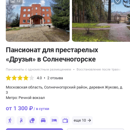
12
Пансионат для престарелых
«Друзья» в Солнечногорске
Пансионаты с одноместным размещением
Восстановление после травм
Па
4.0
2 отзыва
Московская область, Солнечногорский район, деревня Жуково, д.
3
Метро: Речной вокзал
от 1 300 ₽
/ в сутки
еще 10