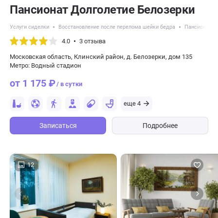
Пансионат Долголетие Белозерки
Услуги сиделки
Восстановление после перелома шейки бедра
Пансионаты 
4.0
3 отзыва
Московская область, Клинский район, д. Белозерки, дом 135
Метро: Водный стадион
от 1 175 ₽
/ в сутки
еще 4
Записаться
Подробнее
12