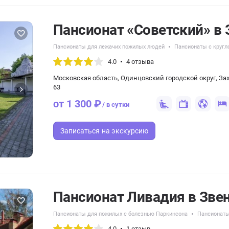
Пансионат «Советский» в 
Пансионаты для лежачих пожилых людей
Пансионаты с кругл
4.0
4 отзыва
Московская область, Одинцовский городской округ, Зах
63
от 1 300 ₽
/ в сутки
Записаться
на экскурсию
Пансионат Ливадия в Зве
Пансионаты для пожилых с болезнью Паркинсона
Пансионаты
4.0
1 отзыв