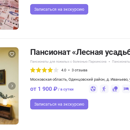
Записаться
на экскурсию
Пансионат «Лесная усадь
Пансионаты для пожилых с болезнью Паркинсона
Пансионаты
4.0
3 отзыва
Московская область, Одинцовский район, д. Иваньево, у
от 1 900 ₽
/ в сутки
Записаться
на экскурсию