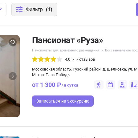
Фильтр
(1)
Пансионат «Руза»
Пансионаты для временного размещения
Восстановление пос
4.0
7 отзывов
Московская область, Рузский район, д. Шелковка, ул. Ми
Метро: Парк Победы
от 1 300 ₽
/ в сутки
Записаться
на экскурсию