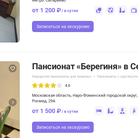
Метро: Саларьево
от 1 200 ₽
/ в сутки
Записаться
на экскурсию
Пансионат «Берегиня» в С
Недорогие пансионаты для пожилых
Пансионаты с круглосут
4.0
Московская область, Наро-Фоминский городской округ
Росмед, 29А
от 1 500 ₽
/ в сутки
Записаться
на экскурсию