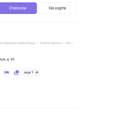
Списком
На карте
ле перелома шейки бедра
Услуги сиделки
Восстановление после травм
ра, д. 93
еще 1