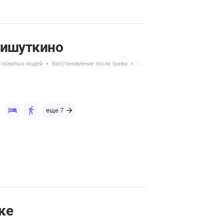
Мишуткино
х пожилых людей
Восстановление после травм
Пансионаты с круглосуточным у
еще 7
ке