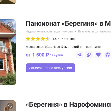
Пансионат «Берегиня» в 
Недорогие пансионаты для пожилых
Пансионаты для лежачи
4.5
7 отзывов
Московская обл., Наро-Фоминский р-н, силятино
от 1 500 ₽
/ в сутки
Записаться
на экскурсию
«Берегиня» в Нарофоминс