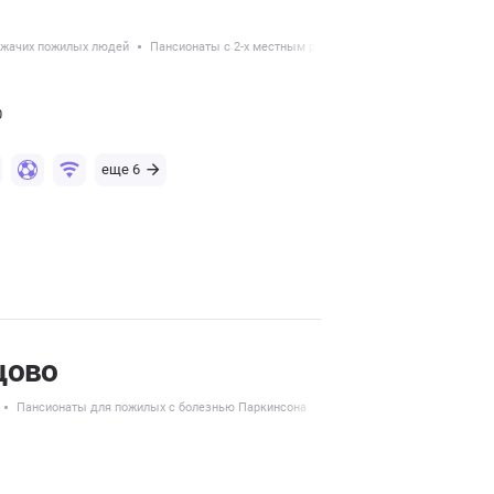
ежачих пожилых людей
Пансионаты с 2-х местным размещением
Пансионаты с
0
еще 6
цово
Пансионаты для пожилых с болезнью Паркинсона
Пансионаты с 2-х местным 