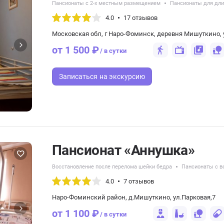
Пансионаты с 2-х местным размещением
Пансионаты для дли
4.0
17 отзывов
Московская обл, г Наро-Фоминск, деревня Мишуткино, у
от 1 500 ₽
/ в сутки
Записаться
на экскурсию
Пансионат «Аннушка»
Восстановление после перелома шейки бедра
Пансионаты с в
4.0
7 отзывов
Наро-Фоминский район, д.Мишуткино, ул.Парковая,7
от 1 100 ₽
/ в сутки