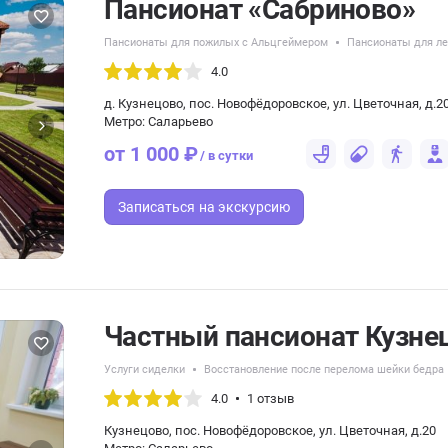
Пансионат «Сабриново»
Пансионаты для пожилых с Альцгеймером
Пансионаты для л
4.0
д. Кузнецово, пос. Новофёдоровское, ул. Цветочная, д.2
Метро: Саларьево
от 1 000 ₽
/ в сутки
Записаться
на экскурсию
Частный пансионат Кузне
Услуги сиделки
Восстановление после перелома шейки бедра
4.0
1 отзыв
Кузнецово, пос. Новофёдоровское, ул. Цветочная, д.20