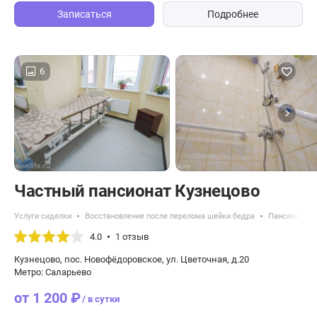
Записаться
Подробнее
6
Частный пансионат Кузнецово
Услуги сиделки
Восстановление после перелома шейки бедра
Пансионаты 
4.0
1 отзыв
Кузнецово, пос. Новофёдоровское, ул. Цветочная, д.20
Метро: Саларьево
от 1 200 ₽
/ в сутки