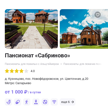
11
Пансионат «Сабриново»
Пансионаты для пожилых с Альцгеймером
Пансионаты для лежачих пожилых
4.0
д. Кузнецово, пос. Новофёдоровское, ул. Цветочная, д.20
Метро: Саларьево
от 1 000 ₽
/ в сутки
еще 6