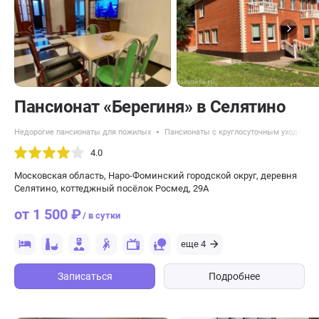
Пансионат «Берегиня» в Селятино
Недорогие пансионаты для пожилых
Пансионаты с круглосуточным уходом
4.0
Московская область, Наро-Фоминский городской округ, деревня
Селятино, коттеджный посёлок Росмед, 29А
от 1 500 ₽
/ в сутки
еще 4
Записаться
Подробнее