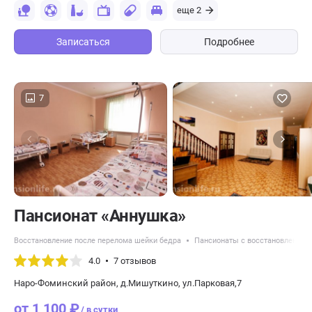
еще 2
Записаться
Подробнее
7
Пансионат «Аннушка»
Восстановление после перелома шейки бедра
Пансионаты с восстановлением 
4.0
7 отзывов
Наро-Фоминский район, д.Мишуткино, ул.Парковая,7
от 1 100 ₽
/ в сутки