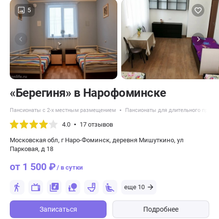
5
«Берегиня» в Нарофоминске
Пансионаты с 2-х местным размещением
Пансионаты для длительного прожи
4.0
17 отзывов
Московская обл, г Наро-Фоминск, деревня Мишуткино, ул
Парковая, д 18
от 1 500 ₽
/ в сутки
еще 10
Записаться
Подробнее