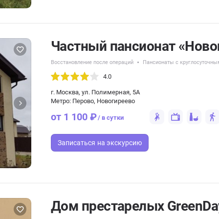
Частный пансионат «Ново
Восстановление после операций
Пансионаты с круглосуточны
4.0
г. Москва, ул. Полимерная, 5А
Метро: Перово, Новогиреево
от 1 100 ₽
/ в сутки
Записаться
на экскурсию
Дом престарелых GreenDa