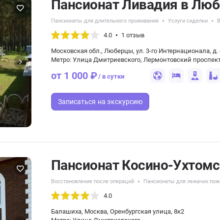
Пансионат Ливадия в Люб
Пансионаты для длительного проживания
Услуги сиделки
В
4.0
1 отзыв
Московская обл., Люберцы, ул. 3-гo Интернационала, д.
Метро: Улица Дмитриевского, Лермонтовский проспек
от 1 000 ₽
/ в сутки
Записаться
на экскурсию
Пансионат Косино-Ухтом
Восстановление после операций
Пансионаты для лежачих по
4.0
Балашиха, Москва, Оренбургская улица, 8к2