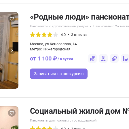
«Родные люди» пансионат
Пансионаты с круглосуточным уходом
Пансионаты с 2-х мес
4.0
3 отзыва
Москва, ул.Коновалова, 14
Метро: Нижегородская
от 1 100 ₽
/ в сутки
Записаться
на экскурсию
Социальный жилой дом №
Пансионаты для пожилых с гос поддержкой
4.0
1 отзыв