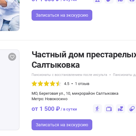
Записаться
на экскурсию
Частный дом престарелых
Салтыковка
Пансионаты с восстановлением после инсульта
Пансионаты д
4.5
1 отзыв
МО, Береговая ул., 10, микрорайон Салтыковка
Метро: Новокосино
от 1 500 ₽
/ в сутки
Записаться
на экскурсию