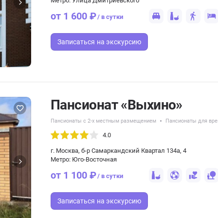
Метро: Улица Дмитриевского
от 1 600 ₽
/ в сутки
Записаться
на экскурсию
Пансионат «Выхино»
Пансионаты с 2-х местным размещением
Пансионаты для вр
4.0
г. Москва, б-р Самаркандский Квартал 134а, 4
Метро: Юго-Восточная
от 1 100 ₽
/ в сутки
Записаться
на экскурсию