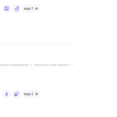
еще 7
еменного размещения
Пансионаты для пожилых с болезнью Паркинсона
Восста
еще 2