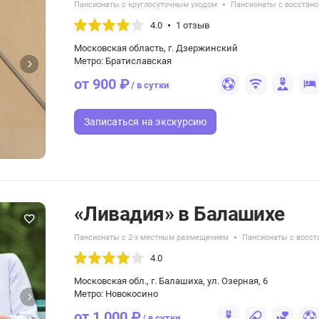
Пансионаты с круглосуточным уходом
Пансионаты с восстано
4.0
1 отзыв
Московская область, г. Дзержинский
Метро: Братиславская
от 900 ₽
/ в сутки
Записаться
на экскурсию
«Ливадия» в Балашихе
Пансионаты с 2-х местным размещением
Пансионаты с восст
4.0
Московская обл., г. Балашиха, ул. Озерная, 6
Метро: Новокосино
от 1 000 ₽
/ в сутки