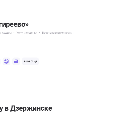
гиреево»
м уходом
Услуги сиделки
Восстановление после перелома шейки бедра
еще 3
y в Дзержинске