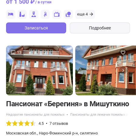
от 1 500 ₽
/ в сутки
еще 4
Записаться
Подробнее
13
Пансионат «Берегиня» в Мишуткино
Недорогие пансионаты для пожилых
Пансионаты для лежачих пожилых люде
4.5
7 отзывов
Московская обл., Наро-Фоминский р-н, силятино