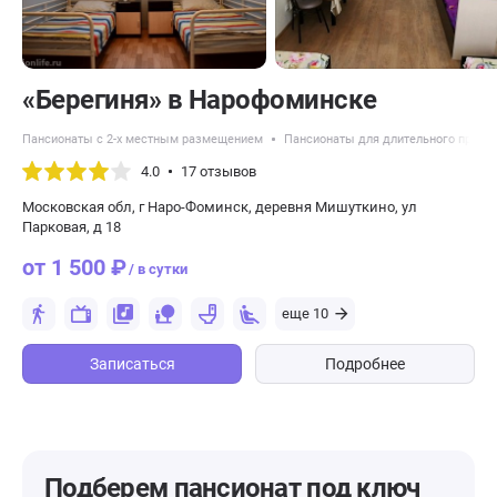
«Берегиня» в Нарофоминске
Пансионаты с 2-х местным размещением
Пансионаты для длительного прожи
4.0
17 отзывов
Московская обл, г Наро-Фоминск, деревня Мишуткино, ул
Парковая, д 18
от 1 500 ₽
/ в сутки
еще 10
Записаться
Подробнее
Подберем пансионат
под ключ