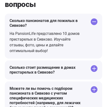
вопросы
отдыхать в
пессимизм с
тишине,восстанавливать силы и
получать положительные эмоции.
Посетила мед.центр. Сходила на
Сколько пансионатов для пожилых в
Сивково?
массаж спины к Алле Васильевне
и к Вике, специалисты на высшем
На PansionLife представлено 10 домов
уровне, размяли так, что
престарелых в Сивково. Изучайте
появилась гибкость в теле)))).
отзывы, фото, цены и делайте
Светлане -косметологу и
оптимальный выбор!
отдельное спасибо,посоветовала
дальнейший уход за
кожей,провела божественные
Сколько стоит размещение в домах
процедуры. Жанна-косметолог
престарелых в Сивково?
отлично сделала массаж лица.
Девочки
Можете ли вы помочь с подбором
волшебницы,советуют,что можно
пансионата в Сивково с учетом
для кожи,какую маску
специфических медицинских
нанести,какие процедуры можно
потребностей (например, для лежачих
сделать. Очень рекомендую. Кожа