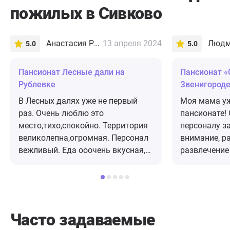
пожилых в Сивково
Анастасия Романова
13 апреля 2024
Людм
5.0
5.0
Пансионат Лесные дали на
Пансионат «
Рублевке
Звенигород
В Лесных далях уже не первый
Моя мама уж
раз. Очень люблю это
пансионате!
место,тихо,спокойно. Территория
персоналу з
великолепна,огромная. Персонал
внимание, р
вежливый. Еда ооочень вкусная,
развлечение
домашняя. Десерты обалденно
Прекрасный 
вкусные. Номера уютные,есть
Добрые и за
чайник,холодильник, посуда вся
Здесь празд
необходимая,конечно мебель уже
каждого, ус
старенькая, но выглядет
тематические
Часто задаваемые
аккуратно.Я приезжаю с семьёй
позволяют «