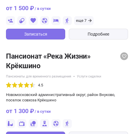
от 1 500 ₽
/ в сутки
еще 7
Записаться
Подробнее
Пансионат «Река Жизни»
Крёкшино
Пансионаты для временного размещения
Услуги сиделки
4.5
Новомосковский административный округ, район Внуково,
поселок совхоза Крёкшино
от 1 300 ₽
/ в сутки