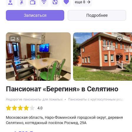
еще 8
Записаться
Подробнее
5
Пансионат «Берегиня» в Селятино
Недорогие пансионаты для пожилых
Пансионаты с круглосуточным уходом
4.0
Московская область, Наро-Фоминский городской округ, деревня
Селятино, коттеджный посёлок Росмед, 29А