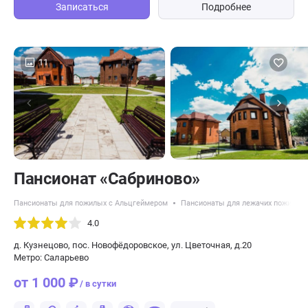
Записаться
Подробнее
11
Пансионат «Сабриново»
Пансионаты для пожилых с Альцгеймером
Пансионаты для лежачих пожилых
4.0
д. Кузнецово, пос. Новофёдоровское, ул. Цветочная, д.20
Метро: Саларьево
от 1 000 ₽
/ в сутки