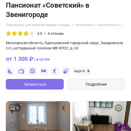
Пансионат «Советский» в
Звенигороде
Пансионаты для лежачих пожилых людей
Пансионаты с круглосуточным уход
4.0
4 отзыва
Московская область, Одинцовский городской округ, Захаровское
с/п, коттеджный посёлок МК КПСС, д. 63
от 1 300 ₽
/ в сутки
еще 4
Записаться
Подробнее
5