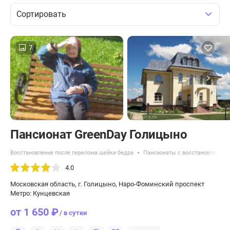
Сортировать
7
Пансионат GreenDay Голицыно
Восстановление после перелома шейки бедра
Пансионаты с восстановлением 
4.0
Московская область, г. Голицыно, Наро-Фоминский проспект
Метро: Кунцевская
от 1 650 ₽
/ в сутки