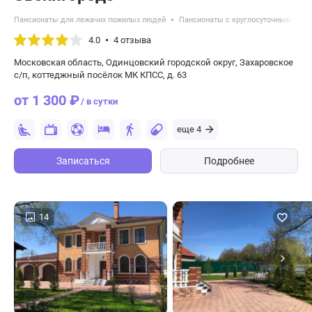
Пансионаты для лежачих пожилых людей
Пансионаты с круглосуточным уход
4.0
4 отзыва
Московская область, Одинцовский городской округ, Захаровское
с/п, коттеджный посёлок МК КПСС, д. 63
от 1 300 ₽
/ в сутки
еще 4
Записаться
Подробнее
14