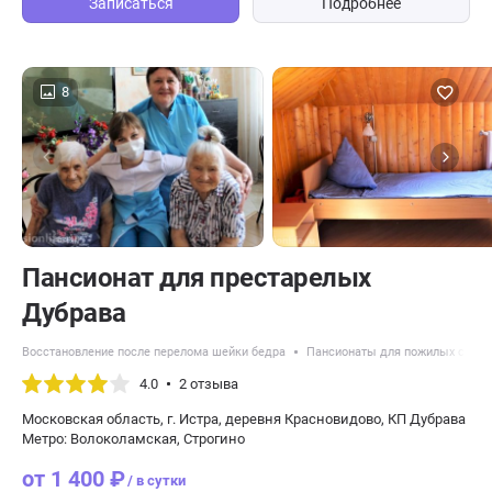
Записаться
Подробнее
8
Пансионат для престарелых
Дубрава
Восстановление после перелома шейки бедра
Пансионаты для пожилых с Ал
4.0
2 отзыва
Московская область, г. Истра, деревня Красновидово, КП Дубрава
Метро: Волоколамская, Строгино
от 1 400 ₽
/ в сутки