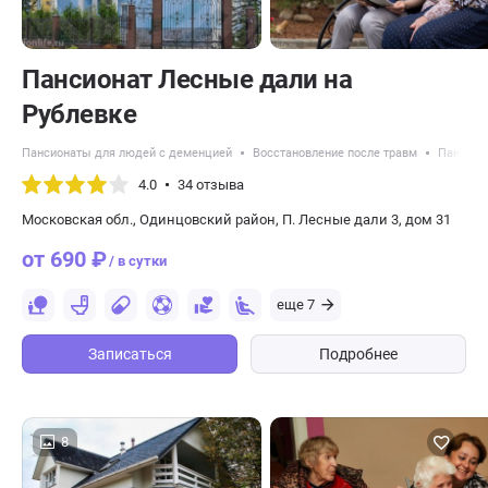
Пансионат Лесные дали на
Рублевке
Пансионаты для людей с деменцией
Восстановление после травм
Пансион
4.0
34 отзыва
Московская обл., Одинцовский район, П. Лесные дали 3, дом 31
от 690 ₽
/ в сутки
еще 7
Записаться
Подробнее
8