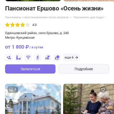
Пансионат Ершово «Осень жизни»
Пансионаты с восстановлением после инсульта
Пансионаты для людей с псих
4.0
Одинцовский район, село Ершово, д. 240
Метро: Кунцевская
от 1 800 ₽
/ в сутки
еще 6
Записаться
Подробнее
4