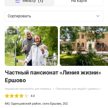
Фильтр
(1)
На карте
Сортировать
8
Частный пансионат «Линия жизни»
Ершово
Недорогие пансионаты для пожилых
Пансионаты для людей с деменцией
4.0
МО, Одинцовский район, село Ершово, 202