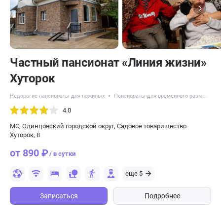
Частный пансионат «Линия жизни»
Хуторок
Недорогие пансионаты для пожилых
Пансионаты для временного размещени
4.0
МО, Одинцовский городской округ, Садовое товарищество
Хуторок, 8
от 890 ₽
/ в сутки
еще 5
Записаться
Подробнее