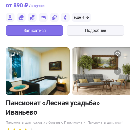
от 890 ₽
/ в сутки
еще 4
Записаться
Подробнее
12
Пансионат «Лесная усадьба»
Иваньево
Пансионаты для пожилых с болезнью Паркинсона
Пансионаты для людей с д