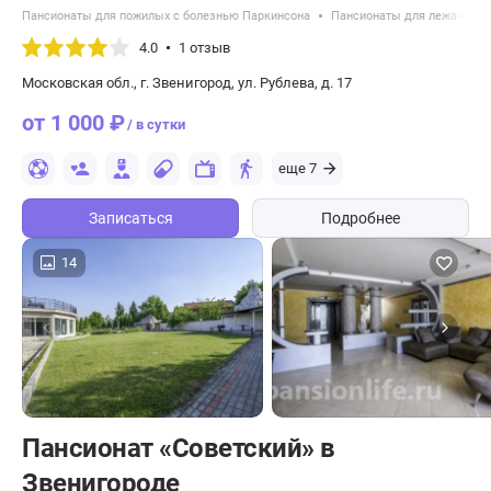
Пансионаты для пожилых с болезнью Паркинсона
Пансионаты для лежачих п
4.0
1 отзыв
Московская обл., г. Звенигород, ул. Рублева, д. 17
от 1 000 ₽
/ в сутки
еще 7
Записаться
Подробнее
14
Пансионат «Советский» в
Звенигороде