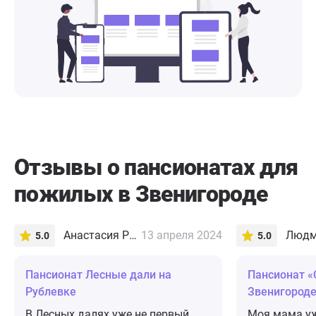
Отзывы о пансионатах для
пожилых в Звенигороде
Анастасия Романова
13 апреля 2024
Людм
5.0
5.0
Пансионат Лесные дали на
Пансионат «
Рублевке
Звенигород
В Лесных далях уже не первый
Моя мама уж