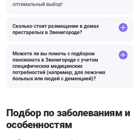
Светлане -косметологу и
оптимальный выбор!
отдельное спасибо,посоветовала
дальнейший уход за
кожей,провела божественные
Сколько стоит размещение в домах
процедуры. Жанна-косметолог
престарелых в Звенигороде?
отлично сделала массаж лица.
Девочки
Можете ли вы помочь с подбором
волшебницы,советуют,что можно
пансионата в Звенигороде с учетом
для кожи,какую маску
специфических медицинских
нанести,какие процедуры можно
потребностей (например, для лежачих
сделать. Очень рекомендую. Кожа
больных или людей с деменцией)?
после 6 процедур просто
чудесная,нежна, и помолодела.
Сюда хочется и хочется
возвращаться.
Подбор по заболеваниям
и
особенностям