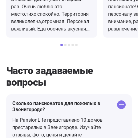
раз. Очень люблю это
пансионате!
место,тихо,спокойно. Территория
персоналу з
великолепна,огромная. Персонал
внимание, р
вежливый. Еда ооочень вкусная,
развлечение
домашняя. Десерты обалденно
Прекрасный 
вкусные. Номера уютные,есть
Добрые и за
чайник,холодильник, посуда вся
Здесь празд
необходимая,конечно мебель уже
каждого, ус
старенькая, но выглядет
тематические
Часто задаваемые
аккуратно.Я приезжаю с семьёй
позволяют «
вопросы
отдыхать в
пессимизм с
тишине,восстанавливать силы и
получать положительные эмоции.
Посетила мед.центр. Сходила на
Сколько пансионатов для пожилых в
Звенигороде?
массаж спины к Алле Васильевне
и к Вике, специалисты на высшем
На PansionLife представлено 10 домов
уровне, размяли так, что
престарелых в Звенигороде. Изучайте
появилась гибкость в теле)))).
отзывы, фото, цены и делайте