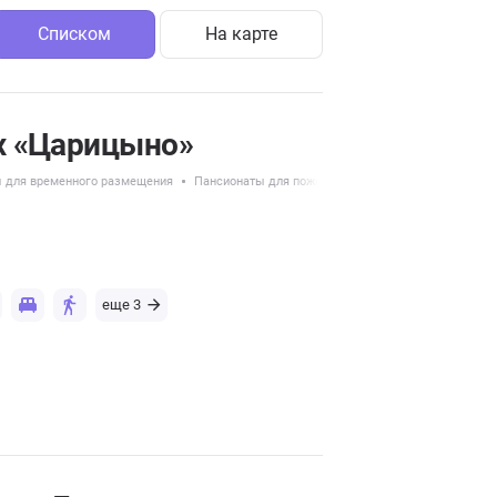
Списком
На карте
х «Царицыно»
 для временного размещения
Пансионаты для пожилых с Альцгеймером
Услуг
еще 3