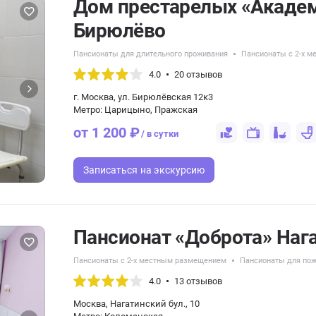
Дом престарелых «Академ
Бирюлёво
Пансионаты для длительного проживания
Пансионаты с 2-х 
4.0
20 отзывов
г. Москва, ул. Бирюлёвская 12к3
Метро: Царицыно, Пражская
от 1 200 ₽
/ в сутки
Записаться
на экскурсию
Пансионат «Доброта» Наг
Пансионаты с 2-х местным размещением
Пансионаты для по
4.0
13 отзывов
Москва, Нагатинский бул., 10