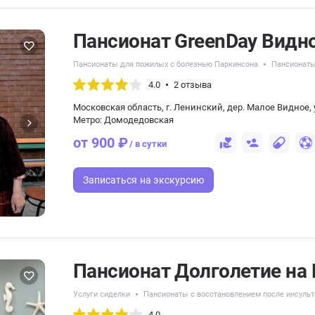
Пансионат GreenDay Видн
Пансионаты для пожилых с болезнью Паркинсона
Пансионаты
4.0
2 отзыва
Московская область, г. Ленинский, дер. Малое Видное, 
Метро: Домодедовская
от 900 ₽
/ в сутки
Записаться
на экскурсию
Пансионат Долголетие на
Услуги сиделки
Пансионаты с восстановлением после инсульт
4.0