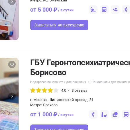
Метро: Коломенская
от 5 000 ₽
/ в сутки
Записаться
на экскурсию
ГБУ Геронтопсихиатричес
Борисово
Недорогие пансионаты для пожилых
Пансионаты для пожилых
4.0
3 отзыва
г. Москва, Шипиловский проезд, 31
Метро: Орехово
от 1 000 ₽
/ в сутки
Записаться
на экскурсию