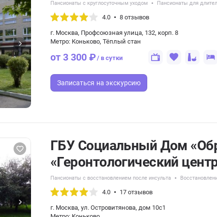
Пансионаты с круглосуточным уходом
Пансионаты для длите
4.0
8 отзывов
г. Москва, Профсоюзная улица, 132, корп. 8
Метро: Коньково, Тёплый стан
от 3 300 ₽
/ в сутки
Записаться
на экскурсию
ГБУ Социальный Дом «Об
«Геронтологический цент
Пансионаты с восстановлением после инсульта
Восстановлен
4.0
17 отзывов
г. Москва, ул. Островитянова, дом 10с1
Метро: Коньково