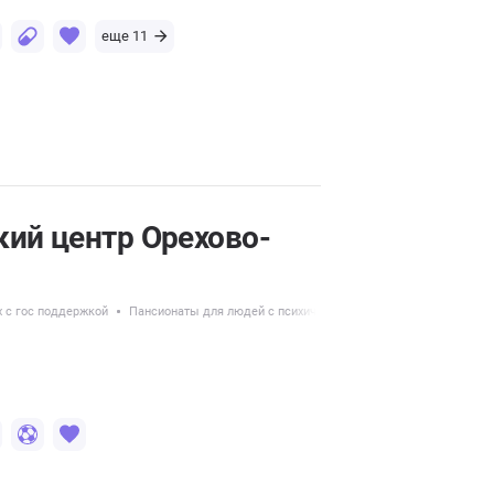
еще 11
кий центр Орехово-
 с гос поддержкой
Пансионаты для людей с психическими расстройствами