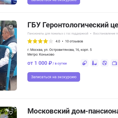
ГБУ Геронтологический ц
Пансионаты для пожилых с гос поддержкой
Восстановление п
4.0
10 отзывов
г. Москва, ул. Островитянова, 16, корп. 5
Метро: Коньково
от 1 000 ₽
/ в сутки
Записаться
на экскурсию
Московский дом-пансиона