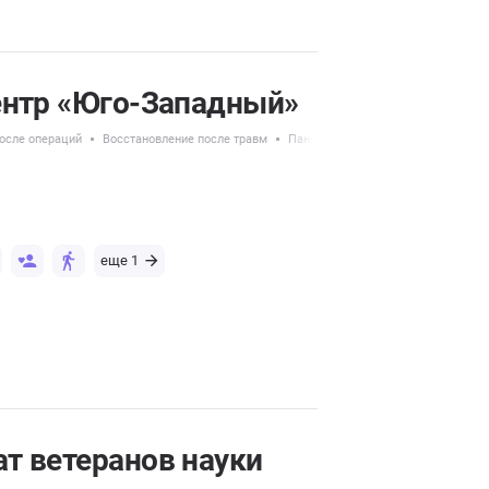
ентр «Юго-Западный»
осле операций
Восстановление после травм
Пансионаты для временного разм
еще 1
т ветеранов науки