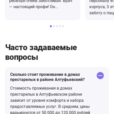
ресепшн очень заботливая. Врач
персоналу 8г
— настоящий профи! Он
корпуса, 3 э
внимательно выслушали меня,
заботу о пац
объяснил все этапы лечения и
выдержаннос
ответил на все вопросы. После
и ответствен
приема дали бланк с
тяжелоболь
рекомнндациями и назначением.
отметить ка
Уже дома у меня возникли
способствуе
Часто задаваемые
вопросы по приему. Звонила в
Золотина А.И
вопросы
клинику с вопросом, мне в тот же
Моргунова О.
день перезвонил доктор и все
Григорьева 
подробно объяснил. Нигде такого
Ищенко Е.В.;
не встречала. 10 из 10!
Никитина Е.ю
Сколько стоит проживание в домах
престарелых в районе Алтуфьевский?
Карнаухова К
Н.А.; Екимова
Стоимость проживания в домах
Померанцева 
престарелых в Алтуфьевском районе
Лобанова Т.Н
зависит от уровня комфорта и набора
Тихомирова 
предоставляемых услуг. В среднем, цены
варьируются от 50 000 до 120 000 рублей