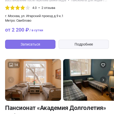
Восстановление после перелома шейки бедра
Пансионаты для людей с демен
4.0
2 отзыва
г. Москва, ул. Игарский проезд д.9 к.1
Метро: Свиблово
от 2 200 ₽
/ в сутки
Записаться
Подробнее
14
Пансионат «Академия Долголетия»