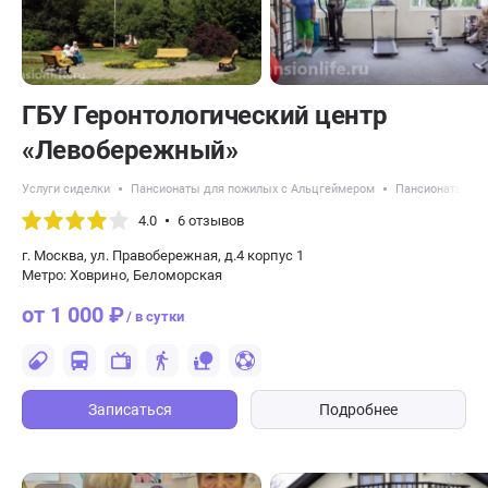
ГБУ Геронтологический центр
«Левобережный»
Услуги сиделки
Пансионаты для пожилых с Альцгеймером
Пансионаты для
4.0
6 отзывов
г. Москва, ул. Правобережная, д.4 корпус 1
Метро: Ховрино, Беломорская
от 1 000 ₽
/ в сутки
Записаться
Подробнее