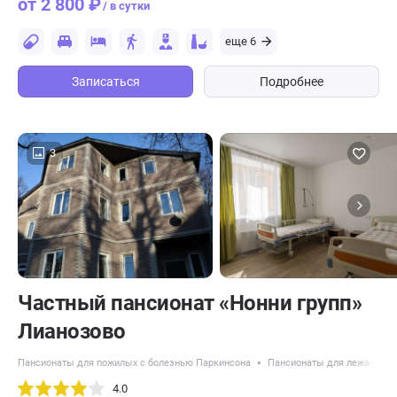
от 2 800 ₽
/ в сутки
еще 6
Записаться
Подробнее
3
Частный пансионат «Нонни групп»
Лианозово
Пансионаты для пожилых с болезнью Паркинсона
Пансионаты для лежачих п
4.0