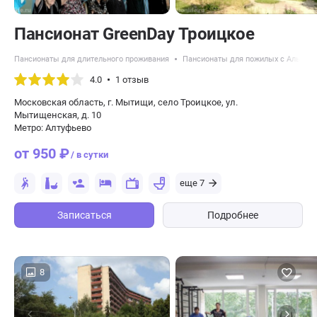
Пансионат GreenDay Троицкое
Пансионаты для длительного проживания
Пансионаты для пожилых с Альцге
4.0
1 отзыв
Московская область, г. Мытищи, село Троицкое, ул.
Мытищенская, д. 10
Метро: Алтуфьево
от 950 ₽
/ в сутки
еще 7
Записаться
Подробнее
8