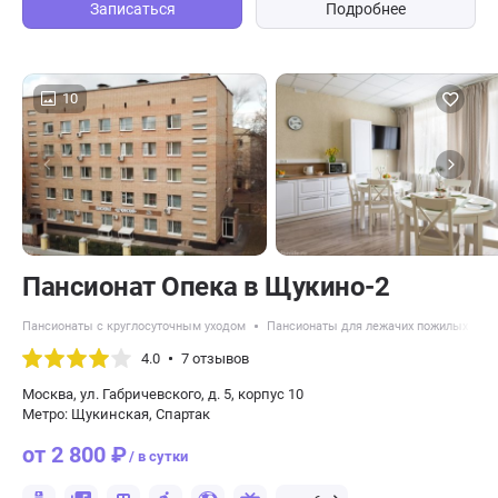
Записаться
Подробнее
10
Пансионат Опека в Щукино-2
Пансионаты с круглосуточным уходом
Пансионаты для лежачих пожилых люд
4.0
7 отзывов
Москва, ул. Габричевского, д. 5, корпус 10
Метро: Щукинская, Спартак
от 2 800 ₽
/ в сутки