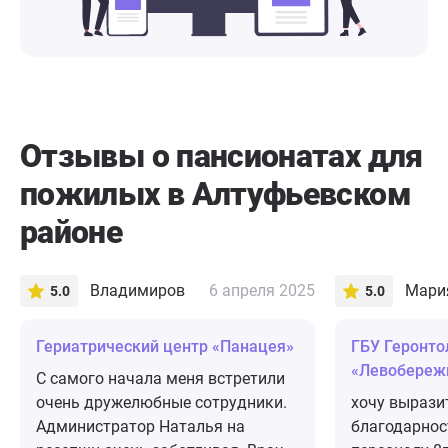
Отзывы о пансионатах для
пожилых в Алтуфьевском
районе
Владимиров
6 апреля 2025
Мария
5.0
5.0
​Гериатрический центр «Панацея»
ГБУ Геронто
«Левобереж
С самого начала меня встретили
очень дружелюбные сотрудники.
хочу вырази
Администратор Наталья на
благодарнос