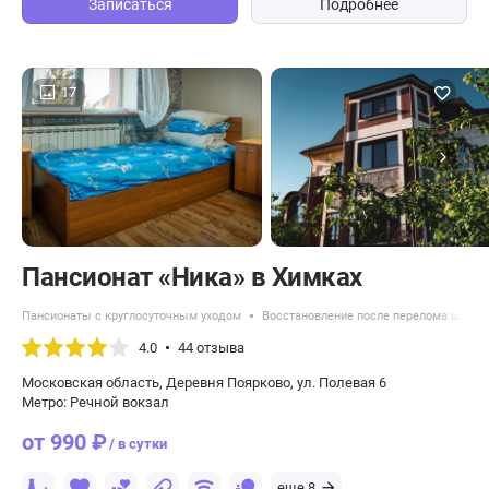
Записаться
Подробнее
17
Пансионат «Ника» в Химках
Пансионаты с круглосуточным уходом
Восстановление после перелома шейки
4.0
44 отзыва
Московская область, Деревня Поярково, ул. Полевая 6
Метро: Речной вокзал
от 990 ₽
/ в сутки
еще 8