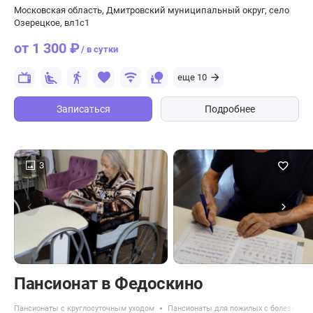
Московская область, Дмитровский муниципальный округ, село
Озерецкое, вл1с1
от 1 300 ₽
/ в сутки
еще 10
Записаться
Подробнее
3
Пансионат в Федоскино
Пансионаты с круглосуточным уходом
Пансионаты для пожилых с болезнью 