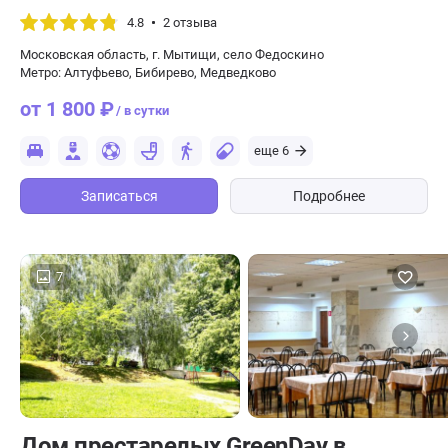
4.8
2 отзыва
Московская область, г. Мытищи, село Федоскино
Метро: Алтуфьево, Бибирево, Медведково
от 1 800 ₽
/ в сутки
еще 6
Записаться
Подробнее
7
Дом престарелых GreenDay в