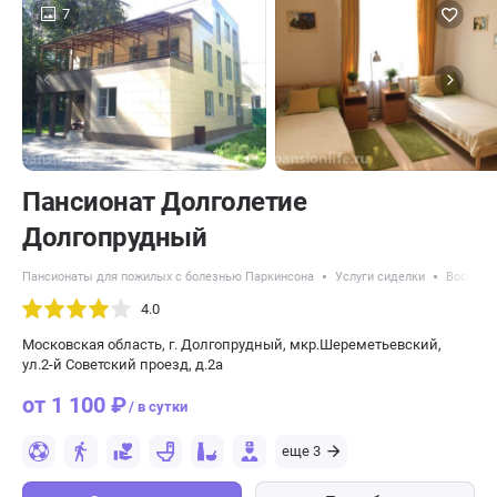
7
Пансионат Долголетие
Долгопрудный
Пансионаты для пожилых с болезнью Паркинсона
Услуги сиделки
Восстан
4.0
Московская область, г. Долгопрудный, мкр.Шереметьевский,
ул.2-й Советский проезд, д.2а
от 1 100 ₽
/ в сутки
еще 3