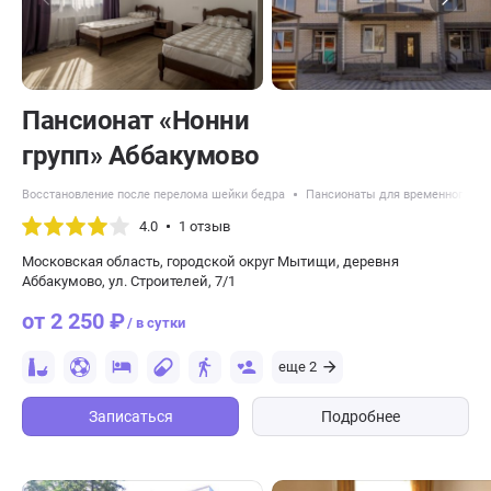
Пансионат «Нонни
групп» Аббакумово
Восстановление после перелома шейки бедра
Пансионаты для временного р
4.0
1 отзыв
Московская область, городской округ Мытищи, деревня
Аббакумово, ул. Строителей, 7/1
от 2 250 ₽
/ в сутки
еще 2
Записаться
Подробнее