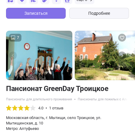
Записаться
Подробнее
7
Пансионат GreenDay Троицкое
Пансионаты для длительного проживания
Пансионаты для пожилых с Альцге
4.0
1 отзыв
Московская область, г. Мытищи, село Троицкое, ул.
Мытищенская, д. 10
Метро: Алтуфьево