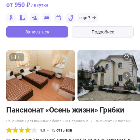
от 950 ₽
/ в сутки
еще 7
Записаться
Подробнее
11
Пансионат «Осень жизни» Грибки
Пансионаты для пожилых с болезнью Паркинсона
Пансионаты с восстановлен
4.0
13 отзывов