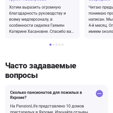
Хотим выразить огромную
Читаю преды
благодарность руководству и
понимаю про
всему медперсоналу, в
написан. Мы
особенности сиделке Гаямян
4-й месяц. 
Катерине Хасановне. Спасибо вам
имеем около 
за ваши добрые сердца и нежные
сравнивать. 
руки, за внимание и душевное
устраивает б
отношение к больным людям. В
всегда идеал
вашем доме всегда тепло, чисто и
и выбрали).
уютно. С уважением родственники
занимаются 
Часто задаваемые
вашей пациентки Маслиной В. Р.
Играют, танц
вопросы
Удивляюсь о
терпения и 
вам большое
Приезжаю я 
Сколько пансионатов для пожилых в
Яхроме?
фото (с разр
некоторыми 
На PansionLife представлено 10 домов
общем низки
престарелых в Яхроме. Изучайте отзывы,