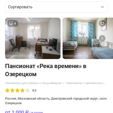
Сортировать
4
Пансионат «Река времени» в
Озерецком
Пансионаты для пожилых с Альцгеймером
Пансионаты с одноместным разм
4.0
Россия, Московская область, Дмитровский городской округ, село
Озерецкое
от 1 000 ₽
/ в сутки