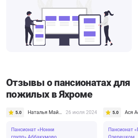
Отзывы о пансионатах для
пожилых в Яхроме
Наталья Майорова
26 июля 2024
Ася А
5.0
5.0
Пансионат «Нонни
Пансионат «
групп» Аббакумово
Озерецком