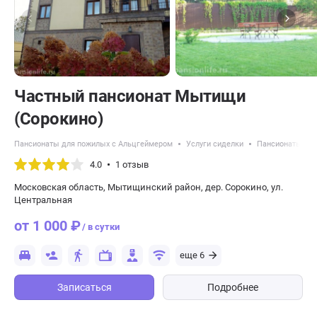
Частный пансионат Мытищи
(Сорокино)
Пансионаты для пожилых с Альцгеймером
Услуги сиделки
Пансионаты для
4.0
1 отзыв
Московская область, Мытищинский район, дер. Сорокино, ул.
Центральная
от 1 000 ₽
/ в сутки
еще 6
Записаться
Подробнее