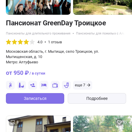
Пансионат GreenDay Троицкое
Пансионаты для длительного проживания
Пансионаты для пожилых с Альцге
4.0
1 отзыв
Московская область, г. Мытищи, село Троицкое, ул.
Мытищенская, д. 10
Метро: Алтуфьево
от 950 ₽
/ в сутки
еще 7
Записаться
Подробнее
8