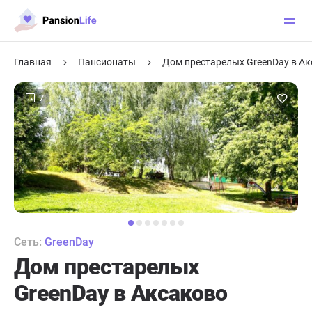
Главная
Пансионаты
Дом престарелых GreenDay в А
7
Сеть:
GreenDay
Дом престарелых
GreenDay в Аксаково