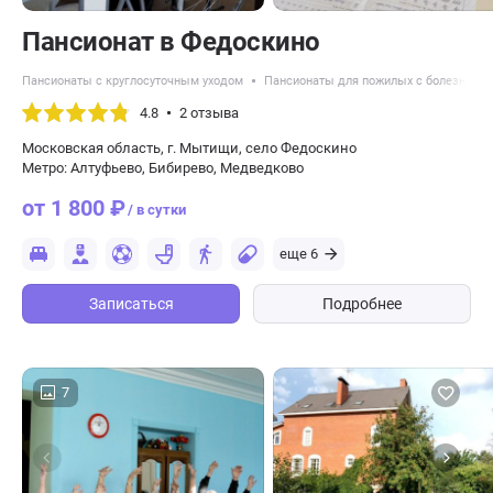
Пансионат в Федоскино
Пансионаты с круглосуточным уходом
Пансионаты для пожилых с болезнью 
4.8
2 отзыва
Московская область, г. Мытищи, село Федоскино
Метро: Алтуфьево, Бибирево, Медведково
от 1 800 ₽
/ в сутки
еще 6
Записаться
Подробнее
7