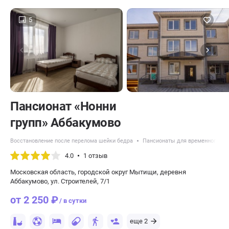
5
Пансионат «Нонни
групп» Аббакумово
Восстановление после перелома шейки бедра
Пансионаты для временного р
4.0
1 отзыв
Московская область, городской округ Мытищи, деревня
Аббакумово, ул. Строителей, 7/1
от 2 250 ₽
/ в сутки
еще 2