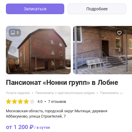
Записаться
Подробнее
5
Пансионат «Нонни групп» в Лобне
Услуги сиделки
Пансионаты с круглосуточным уходом
Пансионаты для по
4.0
7 отзывов
Московская область, городской округ Мытищи, деревня
Аббакумово, улица Строителей, 7
от 1 200 ₽
/ в сутки