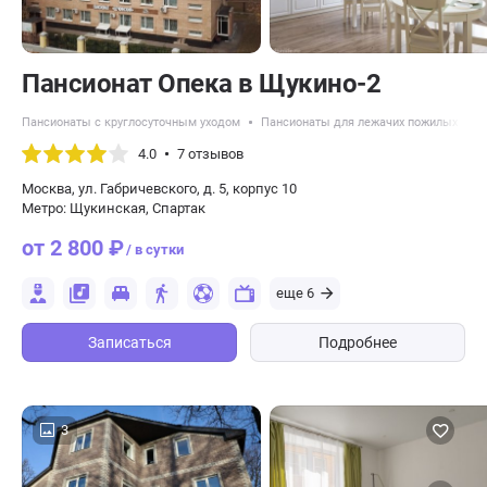
Пансионат Опека в Щукино-2
Пансионаты с круглосуточным уходом
Пансионаты для лежачих пожилых люд
4.0
7 отзывов
Москва, ул. Габричевского, д. 5, корпус 10
Метро: Щукинская, Спартак
от 2 800 ₽
/ в сутки
еще 6
Записаться
Подробнее
3