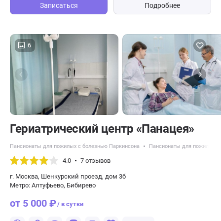
Записаться
Подробнее
6
​Гериатрический центр «Панацея»
Пансионаты для пожилых с болезнью Паркинсона
Пансионаты для пожилых с
4.0
7 отзывов
г. Москва, Шенкурский проезд, дом 3б
Метро: Алтуфьево, Бибирево
от 5 000 ₽
/ в сутки