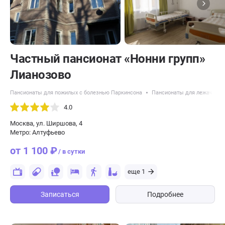
Частный пансионат «Нонни групп»
Лианозово
Пансионаты для пожилых с болезнью Паркинсона
Пансионаты для лежачих п
4.0
Москва, ул. Ширшова, 4
Метро: Алтуфьево
от 1 100 ₽
/ в сутки
еще 1
Записаться
Подробнее