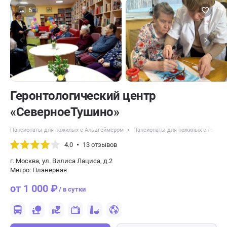
6
Геронтологический центр
«СеверноеТушино»
Пансионаты для пожилых с Альцгеймером
Пансионаты для пожилых с гос по
4.0
13 отзывов
г. Москва, ул. Вилиса Лациса, д.2
Метро: Планерная
от 1 000 ₽
/ в сутки