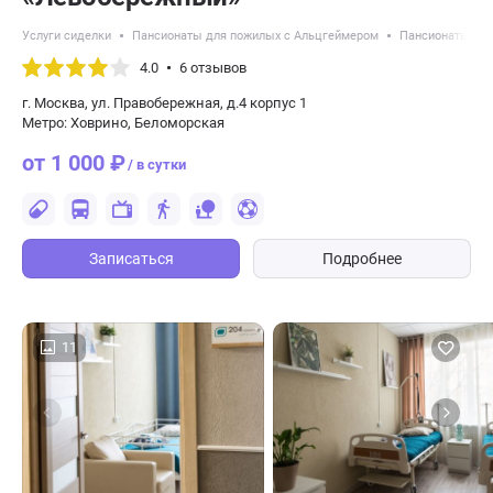
Услуги сиделки
Пансионаты для пожилых с Альцгеймером
Пансионаты для
4.0
6 отзывов
г. Москва, ул. Правобережная, д.4 корпус 1
Метро: Ховрино, Беломорская
от 1 000 ₽
/ в сутки
Записаться
Подробнее
11