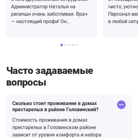
Администратор Наталья на
чисто, уютно
ресепшн очень заботливая. Врач
Персонал ве
— настоящий профи! Он
в любой сит
внимательно выслушали меня,
– просто ск
объяснил все этапы лечения и
сюда нашу м
ответил на все вопросы. После
насладиться
приема дали бланк с
Спасибо за 
рекомнндациями и назначением.
условий!
Уже дома у меня возникли
Часто задаваемые
вопросы по приему. Звонила в
вопросы
клинику с вопросом, мне в тот же
день перезвонил доктор и все
подробно объяснил. Нигде такого
не встречала. 10 из 10!
Сколько стоит проживание в домах
престарелых в районе Головинский?
Стоимость проживания в домах
престарелых в Головинском районе
зависит от уровня комфорта и набора