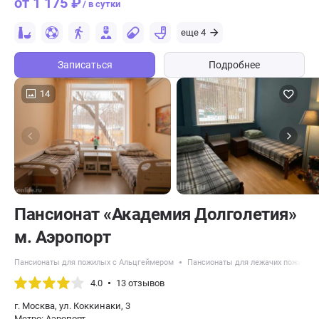
от 1 175 ₽
/ в сутки
еще 4
Записаться
Подробнее
14
Пансионат «Академия Долголетия»
м. Аэропорт
Пансионаты для пожилых с Альцгеймером
Пансионаты для лежачих пожилых
4.0
13 отзывов
г. Москва, ул. Коккинаки, 3
Метро: Аэропорт