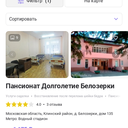
Фильтр
(1)
На карте
Сортировать
9
Пансионат Долголетие Белозерки
Услуги сиделки
Восстановление после перелома шейки бедра
Пансионаты 
4.0
3 отзыва
Московская область, Клинский район, д. Белозерки, дом 135
Метро: Водный стадион