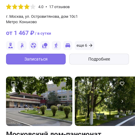
«Тропарёво»
4.0
17 отзывов
г. Москва, ул. Островитянова, дом 10с1
Метро: Коньково
от 1 467 ₽
/ в сутки
еще 6
Записаться
Подробнее
7
Московский дом-пансионат