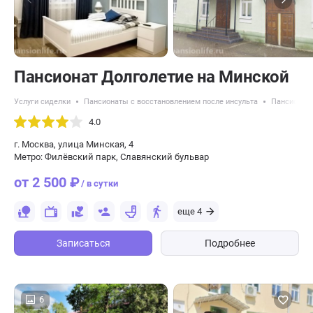
Пансионат Долголетие на Минской
Услуги сиделки
Пансионаты с восстановлением после инсульта
Пансионат
4.0
г. Москва, улица Минская, 4
Метро: Филёвский парк, Славянский бульвар
от 2 500 ₽
/ в сутки
еще 4
Записаться
Подробнее
6