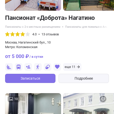
Пансионат «Доброта» Нагатино
Пансионаты с 2-х местным размещением
Пансионаты для пожилых с Альцге
4.0
13 отзывов
Москва, Нагатинский бул., 10
Метро: Коломенская
от 5 000 ₽
/ в сутки
еще 11
Записаться
Подробнее
10