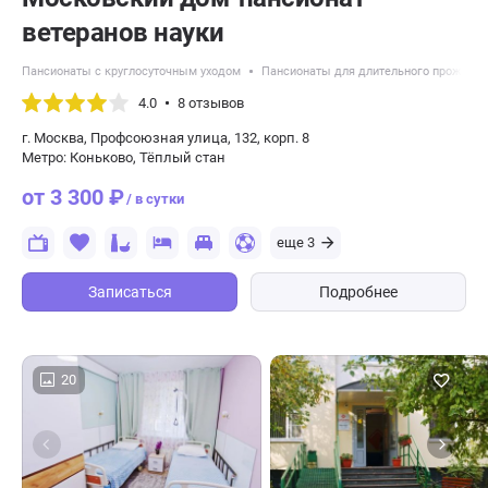
ветеранов науки
Пансионаты с круглосуточным уходом
Пансионаты для длительного проживан
4.0
8 отзывов
г. Москва, Профсоюзная улица, 132, корп. 8
Метро: Коньково, Тёплый стан
от 3 300 ₽
/ в сутки
еще 3
Записаться
Подробнее
20