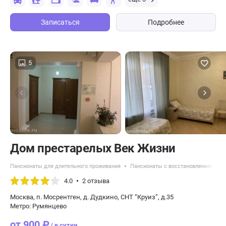
Записаться
Подробнее
5
Дом престарелых Век Жизни
Пансионаты для длительного проживания
Пансионаты с восстановлением пос
4.0
2 отзыва
Москва, п. Мосрентген, д. Дудкино, СНТ “Круиз”, д.35
Метро: Румянцево
от 900 ₽
/ в сутки