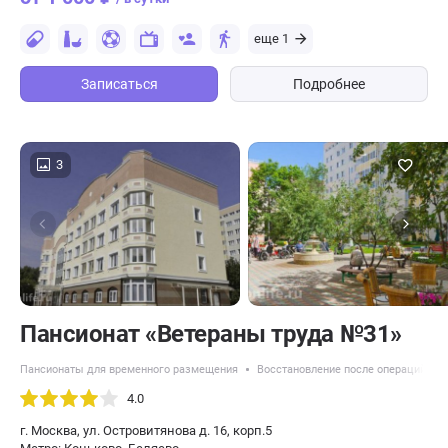
еще 1
Записаться
Подробнее
3
Пансионат «Ветераны труда №31»
Пансионаты для временного размещения
Восстановление после операций
4.0
г. Москва, ул. Островитянова д. 16, корп.5