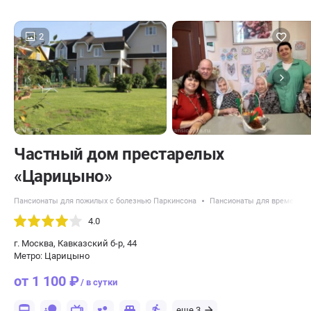
2
Частный дом престарелых
«Царицыно»
Пансионаты для пожилых с болезнью Паркинсона
Пансионаты для временног
4.0
г. Москва, Кавказский б-р, 44
Метро: Царицыно
от 1 100 ₽
/ в сутки
еще 3