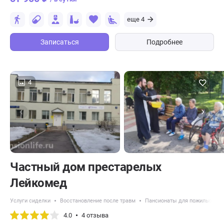
еще 4
Записаться
Подробнее
4
Частный дом престарелых
Лейкомед
Услуги сиделки
Восстановление после травм
Пансионаты для пожилых с б
4.0
4 отзыва