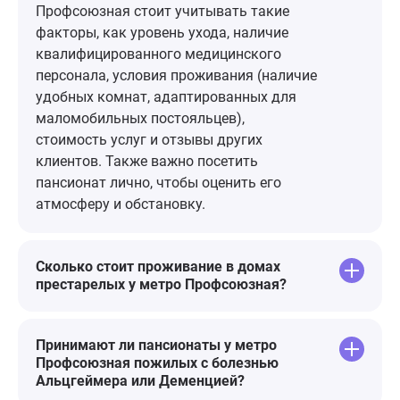
и билета в один конец, но
Профсоюзная стоит учитывать такие
вероятно это потому что вокруг
факторы, как уровень ухода, наличие
одни старики и нет спонсорской
квалифицированного медицинского
поддержки. Несмотря на все
персонала, условия проживания (наличие
пессимистичные мысли, огромная
удобных комнат, адаптированных для
благодарность персоналу,
маломобильных постояльцев),
руководству и отдельная - Юлии
стоимость услуг и отзывы других
Станиславовне!🌷
клиентов. Также важно посетить
пансионат лично, чтобы оценить его
атмосферу и обстановку.
Сколько стоит проживание в домах
престарелых у метро Профсоюзная?
Принимают ли пансионаты у метро
Профсоюзная пожилых с болезнью
Альцгеймера или Деменцией?