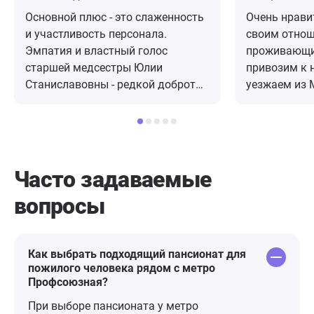
Основной плюс - это слаженность
Очень нрави
и участливость персонала.
своим отнош
Эмпатия и властный голос
проживающи
старшей медсестры Юлии
привозим к 
Станиславовны - редкой доброты
уезжаем из 
и понимания девушки - умницы и
оставалась 
красавицы. Улыбчивые сиделки,
всегда под 
спешащие к пациентам
хорошее пит
медсестры, вежливая
коридорах ч
администратор Екатерина. Очень
растений и 
Часто задаваемые
приятное расположение почти в
пансионат р
вопросы
центре Москвы в одном из
удобно - в ч
корпусов действующего
транспортная
госпиталя. Из минусов - старое
этом окруже
здание, отсутствие современного
после ремонт
Как выбрать подходящий пансионат для
пожилого человека рядом с метро
ремонта (для москвы) и
лучше! Увере
Профсоюзная?
кондиционеров. Присутствует
всему персо
удручающая обстановка бессилия
рекомендую
При выборе пансионата у метро