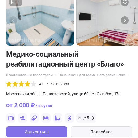
6
Медико-социальный
реабилитационный центр «Благо»
Восстановление после травм
Пансионаты для временного размещения
Пан
4.0
7 отзывов
Московская обл., г. Белоозерский, улица 60 лет Октября, 17а
от 2 000 ₽
/ в сутки
еще 5
Записаться
Подробнее