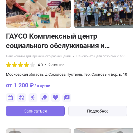
ГАУСО Комплексный центр
социального обслуживания и
реабилитации Ступинский
Пансионаты для временного размещения
Пансионаты для пожилых с болезн
4.0
2 отзыва
Московская область, д Соколова Пустынь, тер. Сосновый Бор, к. 10
от 1 200 ₽
/ в сутки
Записаться
Подробнее