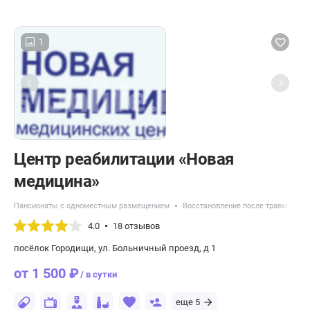
1
Центр реабилитации «Новая
медицина»
Пансионаты с одноместным размещением
Восстановление после травм
Па
4.0
18 отзывов
посёлок Городищи, ул. Больничный проезд, д 1
от 1 500 ₽
/ в сутки
еще 5