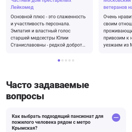
Частный дом престарелых
Московский
Лейкомед
ветеранов н
Основной плюс - это слаженность
Очень нрави
и участливость персонала.
своим отнош
Эмпатия и властный голос
проживающи
старшей медсестры Юлии
привозим к 
Станиславовны - редкой доброты
уезжаем из 
и понимания девушки - умницы и
оставалась 
красавицы. Улыбчивые сиделки,
всегда под 
спешащие к пациентам
хорошее пит
медсестры, вежливая
коридорах ч
администратор Екатерина. Очень
растений и 
Часто задаваемые
приятное расположение почти в
пансионат р
вопросы
центре Москвы в одном из
удобно - в ч
корпусов действующего
транспортная
госпиталя. Из минусов - старое
этом окруже
здание, отсутствие современного
после ремонт
Как выбрать подходящий пансионат для
пожилого человека рядом с метро
ремонта (для москвы) и
лучше! Увере
Крымская?
кондиционеров. Присутствует
всему персо