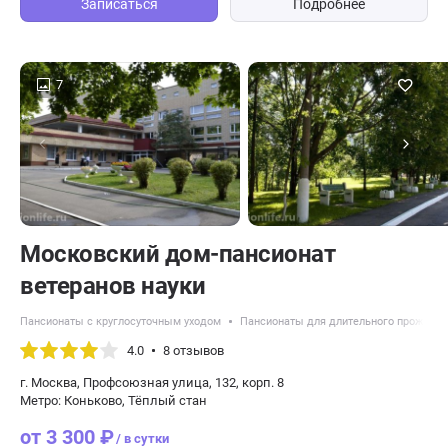
Записаться
Подробнее
7
Московский дом-пансионат
ветеранов науки
Пансионаты с круглосуточным уходом
Пансионаты для длительного проживан
4.0
8 отзывов
г. Москва, Профсоюзная улица, 132, корп. 8
Метро: Коньково, Тёплый стан
от 3 300 ₽
/ в сутки