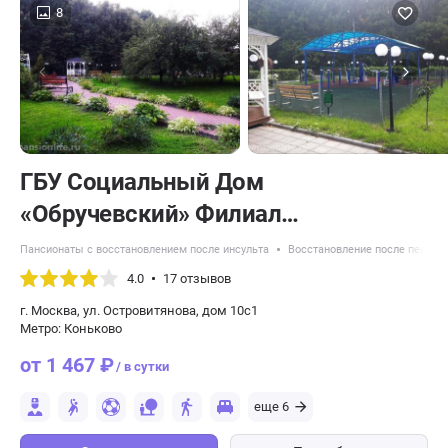
8
ГБУ Социальный Дом
«Обручевский» Филиал
«Геронтологический центр
Пансионаты с восстановлением после инсульта
Восстановление после перело
«Тропарёво»
4.0
17 отзывов
г. Москва, ул. Островитянова, дом 10с1
Метро: Коньково
от 1 467 ₽
/ в сутки
еще 6