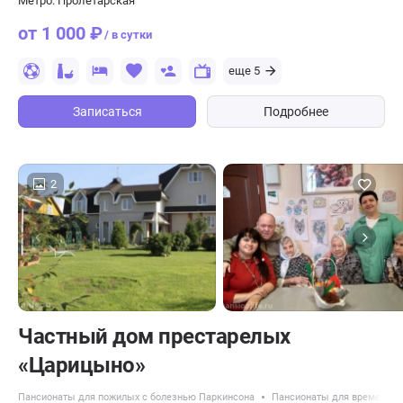
Метро: Пролетарская
от 1 000 ₽
/ в сутки
еще 5
Записаться
Подробнее
2
Частный дом престарелых
«Царицыно»
Пансионаты для пожилых с болезнью Паркинсона
Пансионаты для временног