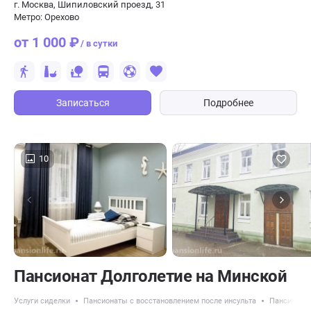
г. Москва, Шипиловский проезд, 31
Метро: Орехово
от 1 000 ₽
/ в сутки
Записаться
Подробнее
10
Пансионат Долголетие на Минской
Услуги сиделки
Пансионаты с восстановлением после инсульта
Пансионат