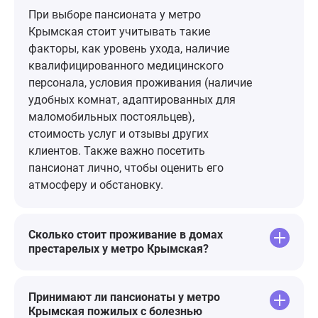
удручающая обстановка бессилия
рекомендую
При выборе пансионата у метро
и билета в один конец, но
Крымская стоит учитывать такие
вероятно это потому что вокруг
факторы, как уровень ухода, наличие
одни старики и нет спонсорской
квалифицированного медицинского
поддержки. Несмотря на все
персонала, условия проживания (наличие
пессимистичные мысли, огромная
удобных комнат, адаптированных для
благодарность персоналу,
маломобильных постояльцев),
руководству и отдельная - Юлии
стоимость услуг и отзывы других
Станиславовне!🌷
клиентов. Также важно посетить
пансионат лично, чтобы оценить его
атмосферу и обстановку.
Сколько стоит проживание в домах
престарелых у метро Крымская?
Принимают ли пансионаты у метро
Крымская пожилых с болезнью