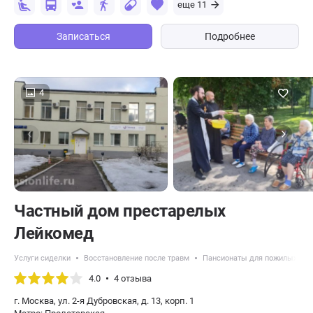
еще 11
Записаться
Подробнее
4
Частный дом престарелых
Лейкомед
Услуги сиделки
Восстановление после травм
Пансионаты для пожилых с б
4.0
4 отзыва
г. Москва, ул. 2-я Дубровская, д. 13, корп. 1