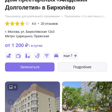
Долголетия» в Бирюлёво
Пансионаты для длительного проживания
Пансионаты с 2-х местным размещ
4.0
20 отзывов
г. Москва, ул. Бирюлёвская 12к3
Метро: Царицыно, Пражская
от 1 200 ₽
/ в сутки
еще 7
Записаться
Подробнее
3