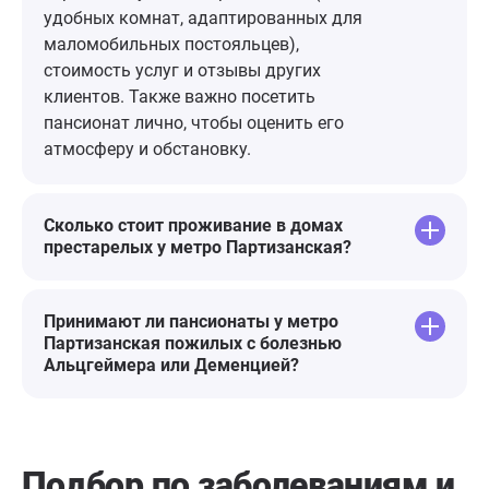
пессимистичные мысли, огромная
удобных комнат, адаптированных для
благодарность персоналу,
маломобильных постояльцев),
руководству и отдельная - Юлии
стоимость услуг и отзывы других
Станиславовне!🌷
клиентов. Также важно посетить
пансионат лично, чтобы оценить его
атмосферу и обстановку.
Сколько стоит проживание в домах
престарелых у метро Партизанская?
Принимают ли пансионаты у метро
Партизанская пожилых с болезнью
Альцгеймера или Деменцией?
Подбор по заболеваниям
и