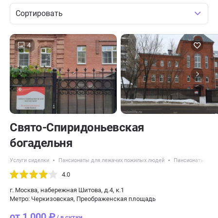
Сортировать
4
Свято-Спиридоньевская
богадельня
Услуги сиделки
Пансионаты для лежачих пожилых людей
Пансионаты с кр
4.0
г. Москва, набережная Шитова, д.4, к.1
Метро: Черкизовская, Преображенская площадь
от 1 000 ₽
/ в сутки