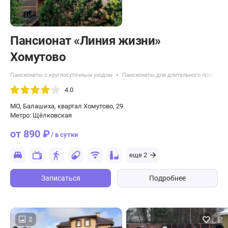
Пансионат «Линия жизни»
Хомутово
Пансионаты с круглосуточным уходом
Пансионаты для длительного проживан
4.0
МО, Балашиха, квартал Хомутово, 29
Метро: Щёлковская
от 890 ₽
/ в сутки
еще 2
Записаться
Подробнее
2