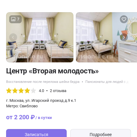
7
Центр «Вторая молодость»
Восстановление после перелома шейки бедра
Пансионаты для людей с демен
4.0
2 отзыва
г. Москва, ул. Игарский проезд д.9 к.1
Метро: Свиблово
от 2 200 ₽
/ в сутки
Записаться
Подробнее