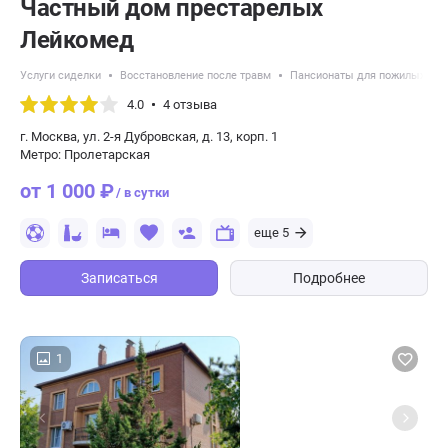
Частный дом престарелых
Лейкомед
Услуги сиделки
Восстановление после травм
Пансионаты для пожилых с б
4.0
4 отзыва
г. Москва, ул. 2-я Дубровская, д. 13, корп. 1
Метро: Пролетарская
от 1 000 ₽
/ в сутки
еще 5
Записаться
Подробнее
1