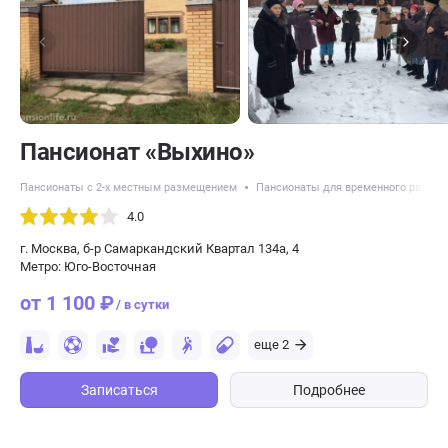
Пансионат «Выхино»
Пансионаты с 2-х местным размещением
Пансионаты для временного разме
4.0
г. Москва, б-р Самаркандский Квартал 134а, 4
Метро: Юго-Восточная
от 1 100 ₽
/ в сутки
еще 2
Записаться
Подробнее