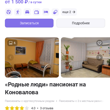
от 1 500 ₽
/ в сутки
еще 2
Записаться
Подробнее
6
«Родные люди» пансионат на
Коновалова
Пансионаты с круглосуточным уходом
Пансионаты с 2-х местным размещени
4.0
3 отзыва