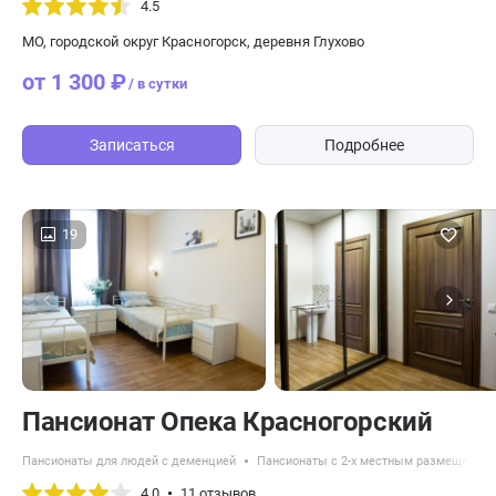
4.5
МО, городской округ Красногорск, деревня Глухово
от 1 300 ₽
/ в сутки
Записаться
Подробнее
19
Пансионат Опека Красногорский
Пансионаты для людей с деменцией
Пансионаты с 2-х местным размещение
4.0
11 отзывов