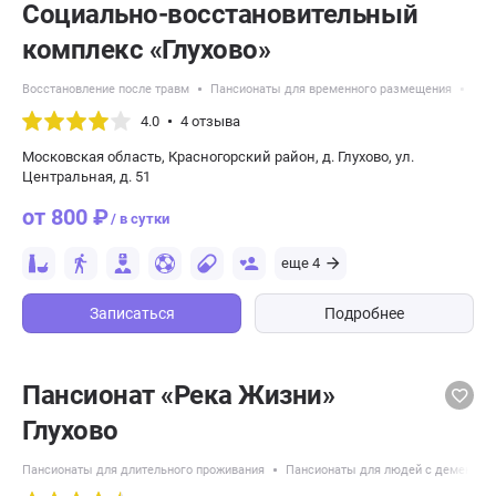
Социально-восстановительный
комплекс «Глухово»
Восстановление после травм
Пансионаты для временного размещения
Пан
4.0
4 отзыва
Московская область, Красногорский район, д. Глухово, ул.
Центральная, д. 51
от 800 ₽
/ в сутки
еще 4
Записаться
Подробнее
Пансионат «Река Жизни»
Глухово
Пансионаты для длительного проживания
Пансионаты для людей с деменцие