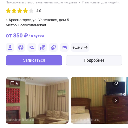
Пансионаты с восстановлением после инсульта
Пансионаты для людей с дем
4.0
г. Красногорск, ул. Успенская, дом 5
Метро: Волоколамская
от 850 ₽
/ в сутки
еще 3
Записаться
Подробнее
6