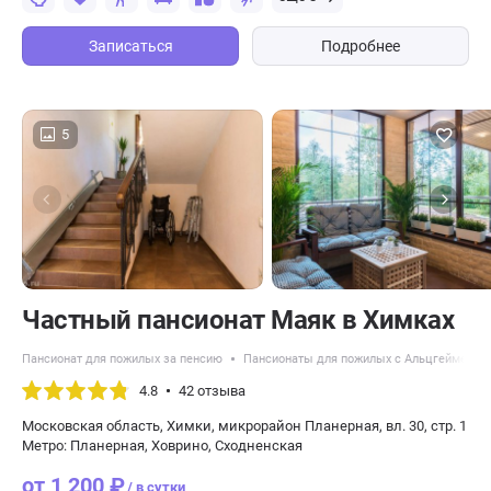
Записаться
Подробнее
5
Частный пансионат Маяк в Химках
Пансионат для пожилых за пенсию
Пансионаты для пожилых с Альцгеймером
4.8
42 отзыва
Московская область, Химки, микрорайон Планерная, вл. 30, стр. 1
Метро: Планерная, Ховрино, Сходненская
от 1 200 ₽
/ в сутки