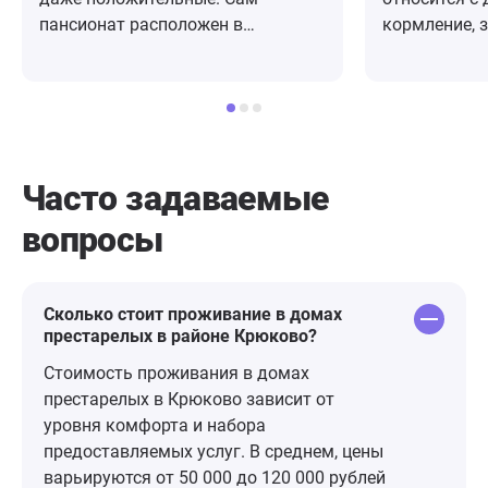
пансионат расположен в
кормление, з
живописном месте, чистейший
это стоило, 
воздух. Комнаты, санузлы
она похудела
удобные и комфортные. Везде
это полезно,
чисто, опрятно, по-домашнему.
пансионатах
Очень приятные и внимательные
Отзыв остав
девушки там работают. Мой
сайте.
Часто задаваемые
родственник очень хорошо себя
вопросы
здесь чувствует, всё ему здесь
нравится. И мы спокойны и
довольны, что нашли этот
пансионат и определили
Сколько стоит проживание в домах
престарелых в районе Крюково?
родственника именно в «Нику».
Хочу поблагодарить всех, кто там
Стоимость проживания в домах
работает! И, особенно, БОЛЬШОЕ
престарелых в Крюково зависит от
СПАСИБО управляющей Надежде
уровня комфорта и набора
Викторовне, которая заботится о
предоставляемых услуг. В среднем, цены
своих подопечных, как о родных!
варьируются от 50 000 до 120 000 рублей