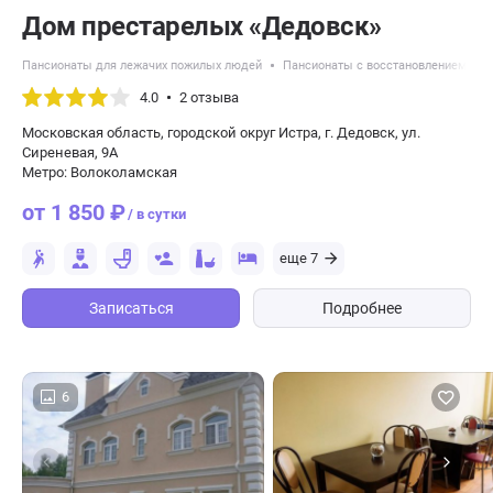
Дом престарелых «Дедовск»
Пансионаты для лежачих пожилых людей
Пансионаты с восстановлением пос
4.0
2 отзыва
Московская область, городской округ Истра, г. Дедовск, ул.
Сиреневая, 9А
Метро: Волоколамская
от 1 850 ₽
/ в сутки
еще 7
Записаться
Подробнее
6