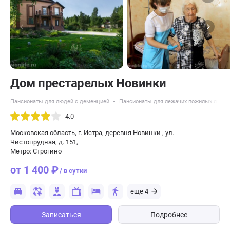
Дом престарелых Новинки
Пансионаты для людей с деменцией
Пансионаты для лежачих пожилых люде
4.0
Московская область, г. Истра, деревня Новинки , ул.
Чистопрудная, д. 151,
Метро: Строгино
от 1 400 ₽
/ в сутки
еще 4
Записаться
Подробнее