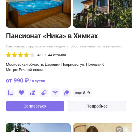
Пансионат «Ника» в Химках
Пансионаты с круглосуточным уходом
Восстановление после перелома шейки
4.0
44 отзыва
Московская область, Деревня Поярково, ул. Полевая 6
Метро: Речной вокзал
от 990 ₽
/ в сутки
еще 8
Записаться
Подробнее
7