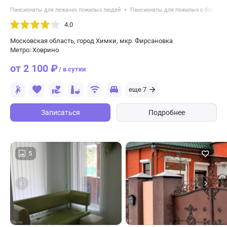
Пансионаты для лежачих пожилых людей
Пансионаты для пожилых с болезн
4.0
Московская область, город Химки, мкр. Фирсановка
Метро: Ховрино
от 2 100 ₽
/ в сутки
еще 7
Записаться
Подробнее
5