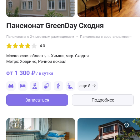
Пансионат GreenDay Сходня
Пансионаты с 2-х местным размещением
Пансионаты с восстановлением посл
4.0
Московская область, г. Химки, мкр. Сходня
Метро: Ховрино, Речной вокзал
от 1 300 ₽
/ в сутки
еще 8
Записаться
Подробнее
17