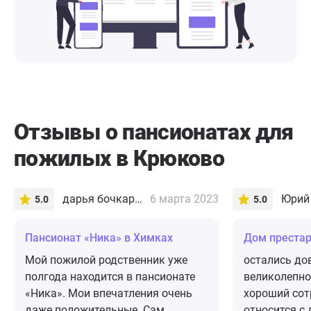
Отзывы о пансионатах для
пожилых в Крюково
дарья бочкарева
6 марта 2023
Юрий 
5.0
5.0
Пансионат «Ника» в Химках
Дом преста
Мой пожилой родственник уже
остались до
полгода находится в пансионате
великолепно
«Ника». Мои впечатления очень
хороший сот
даже положительные. Сам
относится с 