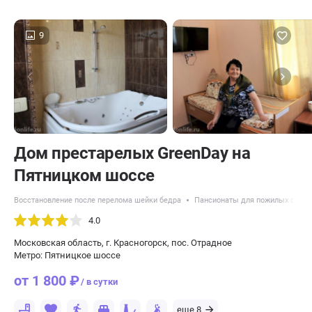
9
Дом престарелых GreenDay на
Пятницком шоссе
Восстановление после перелома шейки бедра
Пансионаты для пожилых с бол
4.0
Московская область, г. Красногорск, пос. Отрадное
Метро: Пятницкое шоссе
от 1 800 ₽
/ в сутки
еще 8