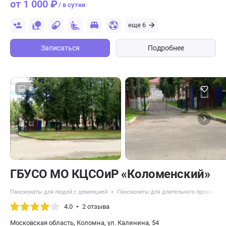
от 1 000 ₽
/ в сутки
еще 6
Записаться
Подробнее
4
ГБУСО МО КЦСОиР «Коломенский»
Пансионаты для людей с деменцией
Пансионаты для длительного проживани
4.0
2 отзыва
Московская область​, Коломна, ул. Калинина, 54​