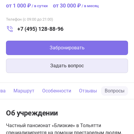
от 1 000 ₽
от 30 000 ₽
/
в сутки
/
в месяц
Телефон (с 09:00 до 21:00)
+7 (495) 128-88-96
Забронировать
Задать вопрос
тва
Маршрут
Особенности
Отзывы
Вопросы
Об учреждении
Частный пансионат «Близкие» в Тольятти
специализируется на помощи престарелым людям.