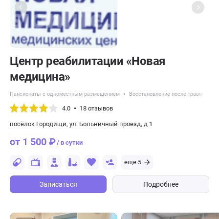
Центр реабилитации «Новая
медицина»
Пансионаты с одноместным размещением
Восстановление после травм
Па
4.0
18 отзывов
посёлок Городищи, ул. Больничный проезд, д 1
от 1 500 ₽
/ в сутки
еще 5
Записаться
Подробнее