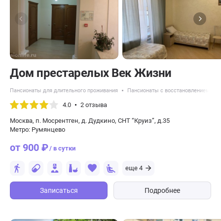
Дом престарелых Век Жизни
Пансионаты для длительного проживания
Пансионаты с восстановлением пос
4.0
2 отзыва
Москва, п. Мосрентген, д. Дудкино, СНТ “Круиз”, д.35
Метро: Румянцево
от 900 ₽
/ в сутки
еще 4
Записаться
Подробнее