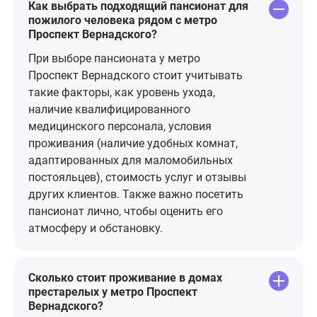
после ремонта у них станет еще
профессионализм! С
Как выбрать подходящий пансионат для
пожилого человека рядом с метро
лучше! Уверена в этом! Спасибо
всем большо
Проспект Вернадского?
всему персоналу! Однозначно
важно, чтоб
рекомендую!
человек чув
При выборе пансионата у метро
комфортно. 
Проспект Вернадского стоит учитывать
нашего реа
такие факторы, как уровень ухода,
Вячеславовну
наличие квалифицированного
причастен к развлекательным
медицинского персонала, условия
мероприятия
проживания (наличие удобных комнат,
что подходят
адаптированных для маломобильных
постояльцев), стоимость услуг и отзывы
других клиентов. Также важно посетить
пансионат лично, чтобы оценить его
атмосферу и обстановку.
Сколько стоит проживание в домах
престарелых у метро Проспект
Вернадского?