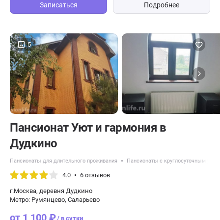
Записаться
Подробнее
5
Пансионат Уют и гармония в
Дудкино
Пансионаты для длительного проживания
Пансионаты с круглосуточным уход
4.0
6 отзывов
г.Москва, деревня Дудкино
Метро: Румянцево, Саларьево
от 1 100 ₽
/ в сутки