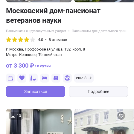
Московский дом-пансионат
ветеранов науки
Пансионаты с круглосуточным уходом
Пансионаты для длительного проживан
4.0
8 отзывов
г. Москва, Профсоюзная улица, 132, корп. 8
Метро: Коньково, Тёплый стан
от 3 300 ₽
/ в сутки
еще 3
Записаться
Подробнее
10