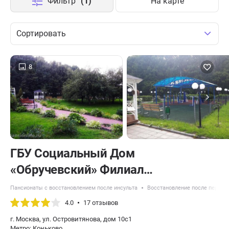
Фильтр
(1)
На карте
Сортировать
8
ГБУ Социальный Дом
«Обручевский» Филиал
«Геронтологический центр
Пансионаты с восстановлением после инсульта
Восстановление после перело
«Тропарёво»
4.0
17 отзывов
г. Москва, ул. Островитянова, дом 10с1
Метро: Коньково