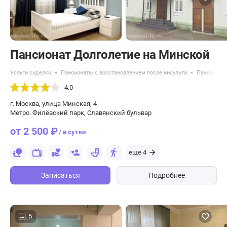
Пансионат Долголетие на Минской
Услуги сиделки
Пансионаты с восстановлением после инсульта
Пансионат
4.0
г. Москва, улица Минская, 4
Метро: Филёвский парк, Славянский бульвар
от 2 500 ₽
/ в сутки
еще 4
Записаться
Подробнее
5