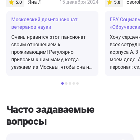
Яна Л
15 декабря 2024
5.0
5.0
Московский дом-пансионат
ГБУ Социал
ветеранов науки
«Обручевск
«Геронтолог
Очень нравится этот пансионат
Хочу сердеч
«Тропарёво»
своим отношением к
всех сотрудн
проживающим! Регулярно
корпуса А, 3 этажа за заботу о
привозим к ним маму, когда
моем дяде. 
уезжаем из Москвы, чтобы она не
персонал: с
оставалась одна. Пациенты
медсестры в
всегда под вниманием врачей,
добросовест
хорошее питание, в комнатах и
Все мои про
коридорах чистота и уют. Много
услышаны, н
растений и даже есть птички) Сам
нелегкий тр
Часто задаваемые
пансионат расположен очень
благодарно
вопросы
удобно - в черте Москвы, хорошая
отделением 
транспортная доступность , но при
Владимировн
этом окружен лесопарком. А
неравнодуши