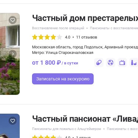
Частный дом престарелых
Восстановление после операций
Пансионаты с восстановлени
4.0
11 отзывов
Московская область, город Подольск, Архивный проезд,
Метро: Улица Старокачаловская
от 1 800 ₽
/ в сутки
Записаться
на экскурсию
Частный пансионат «Лива
Пансионаты для пожилых с Альцгеймером
Пансионаты с восс
4.0
1 отзыв