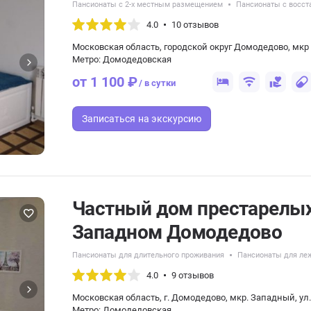
Пансионаты с 2-х местным размещением
Пансионаты с восст
4.0
10 отзывов
Московская область, городской округ Домодедово, мкр
Метро: Домодедовская
от 1 100 ₽
/ в сутки
Записаться
на экскурсию
Частный дом престарелых
Западном Домодедово
Пансионаты для длительного проживания
Пансионаты для ле
4.0
9 отзывов
Московская область, г. Домодедово, мкр. Западный, ул.
Метро: Домодедовская