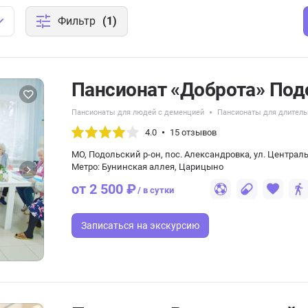
Фильтр
(1)
Пансионат «Доброта» Под
Пансионаты для людей с деменцией
Пансионаты для длитель
4.0
15 отзывов
МО, Подольский р-он, пос. Александровка, ул. Центральн
Метро: Бунинская аллея, Царицыно
от 2 500 ₽
/ в сутки
Записаться
на экскурсию