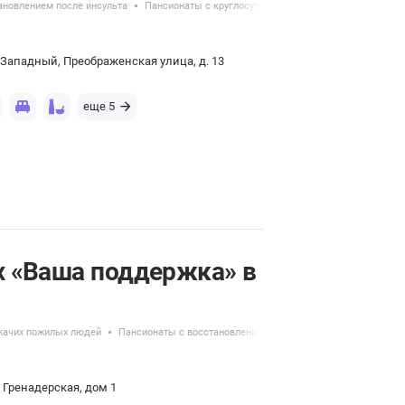
ановлением после инсульта
Пансионаты с круглосуточным уходом
Пансионаты 
 Западный, Преображенская улица, д. 13
еще 5
 «Ваша поддержка» в
жачих пожилых людей
Пансионаты с восстановлением после инсульта
Услуги с
 Гренадерская, дом 1