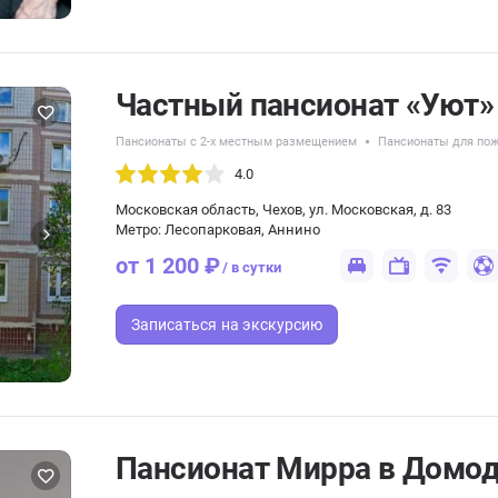
Частный пансионат «Уют»
Пансионаты с 2-х местным размещением
Пансионаты для пож
4.0
Московская область, Чехов, ул. Московская, д. 83
Метро: Лесопарковая, Аннино
от 1 200 ₽
/ в сутки
Записаться
на экскурсию
Пансионат Мирра в Домо