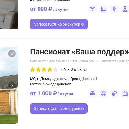
от 990 ₽
/ в сутки
Записаться
на экскурсию
Пансионат «Ваша поддерж
Пансионаты для пожилых с Альцгеймером
Пансионаты для дл
4.0
3 отзыва
МО, г. Домодедово, ул. Гренадёрская 1
Метро: Домодедовская
от 1 000 ₽
/ в сутки
Записаться
на экскурсию