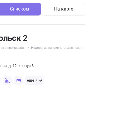
Списком
На карте
ольск 2
ного проживания
Недорогие пансионаты для пожилых
Восстановление после о
ая, д. 12, корпус 8
еще 7