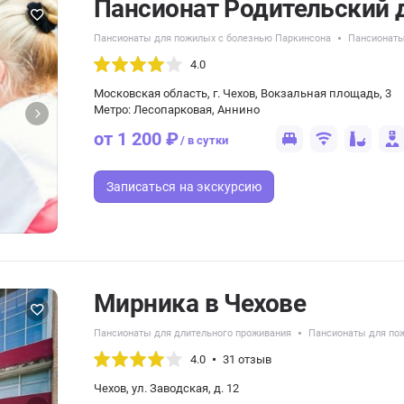
Пансионат Родительский 
Пансионаты для пожилых с болезнью Паркинсона
Пансионаты
4.0
Московская область, г. Чехов, Вокзальная площадь, 3
Метро: Лесопарковая, Аннино
от 1 200 ₽
/ в сутки
Записаться
на экскурсию
Мирника в Чехове
Пансионаты для длительного проживания
Пансионаты для по
4.0
31 отзыв
Чехов, ул. Заводская, д. 12