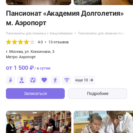
Пансионат «Академия Долголетия»
м. Аэропорт
Пансионаты для пожилых с Альцгеймером
Пансионаты для лежачих пожилых
4.0
13 отзывов
г. Москва, ул. Коккинаки, 3
Метро: Аэропорт
от 1 500 ₽
/ в сутки
еще 10
Записаться
Подробнее
6