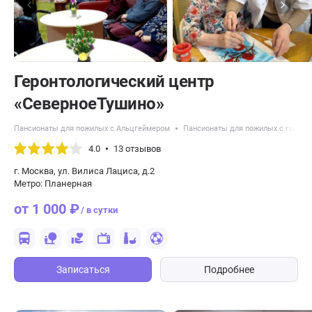
Геронтологический центр
«СеверноеТушино»
Пансионаты для пожилых с Альцгеймером
Пансионаты для пожилых с гос по
4.0
13 отзывов
г. Москва, ул. Вилиса Лациса, д.2
Метро: Планерная
от 1 000 ₽
/ в сутки
Записаться
Подробнее