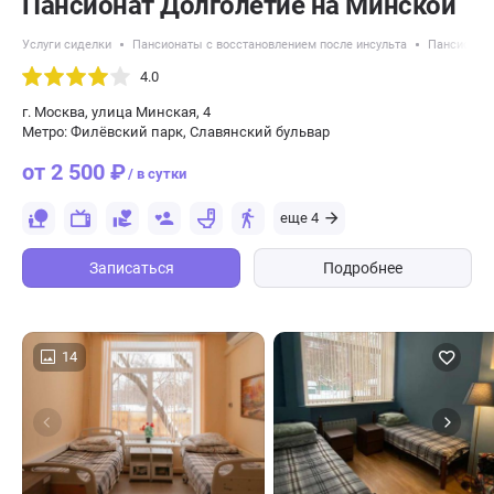
Пансионат Долголетие на Минской
Услуги сиделки
Пансионаты с восстановлением после инсульта
Пансионат
4.0
г. Москва, улица Минская, 4
Метро: Филёвский парк, Славянский бульвар
от 2 500 ₽
/ в сутки
еще 4
Записаться
Подробнее
14