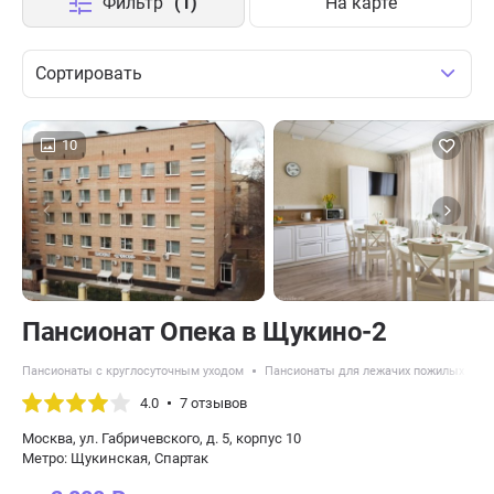
Фильтр
(1)
На карте
Сортировать
10
Пансионат Опека в Щукино-2
Пансионаты с круглосуточным уходом
Пансионаты для лежачих пожилых люд
4.0
7 отзывов
Москва, ул. Габричевского, д. 5, корпус 10
Метро: Щукинская, Спартак