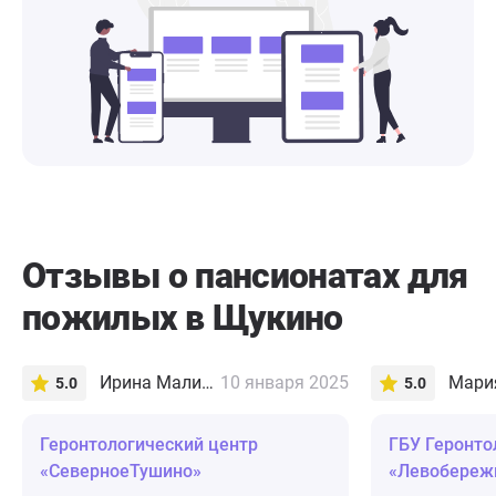
Отзывы о пансионатах для
пожилых в Щукино
Ирина Малина
10 января 2025
Мария
5.0
5.0
Геронтологический центр
ГБУ Геронто
«СеверноеТушино»
«Левобереж