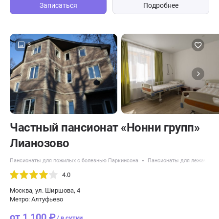
Записаться
Подробнее
3
Частный пансионат «Нонни групп»
Лианозово
Пансионаты для пожилых с болезнью Паркинсона
Пансионаты для лежачих п
4.0
Москва, ул. Ширшова, 4
Метро: Алтуфьево
от 1 100 ₽
/ в сутки