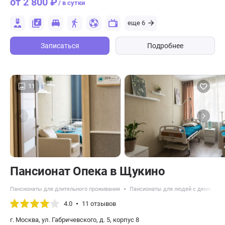
от 2 800 ₽
/ в сутки
еще 6
Записаться
Подробнее
11
Пансионат Опека в Щукино
Пансионаты для длительного проживания
Пансионаты для людей с деменцие
4.0
11 отзывов
г. Москва, ул. Габричевского, д. 5, корпус 8