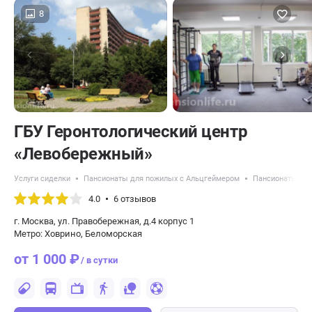
8
ГБУ Геронтологический центр
«Левобережный»
Услуги сиделки
Пансионаты для пожилых с Альцгеймером
Пансионаты для
4.0
6 отзывов
г. Москва, ул. Правобережная, д.4 корпус 1
Метро: Ховрино, Беломорская
от 1 000 ₽
/ в сутки