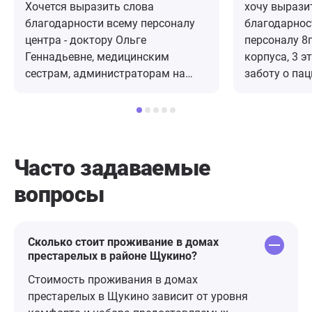
Хочется выразить слова
хочу вырази
благодарности всему персоналу
благодарнос
центра - доктору Ольге
персоналу 8г
Геннадьевне, медицинским
корпуса, 3 э
сестрам, администраторам на
заботу о пац
посту, организатору культурных
выдержаннос
мероприятий, сиделкам - за
и ответствен
хороший уход, лечение, питание,
тяжелоболь
доброжелательное отношение к
отметить ка
нашей бабушке Галине
способствуе
Часто задаваемые
Васильевне, которая проживает
Золотина А.И
вопросы
на 5 этаже 1 корпуса. Отличный
Моргунова О.
центр, здесь работают настоящие
Григорьева 
профессионалы, любящие свою
Ищенко Е.В.;
работу. Летом бывает приятно
Никитина Е.ю
Сколько стоит проживание в домах
престарелых в районе Щукино?
погулять по благоустроенным
Карнаухова К
дорожкам, ухоженная территория-
Н.А.; Екимова
Стоимость проживания в домах
высажено очень много красивых
Померанцева 
престарелых в Щукино зависит от уровня
цветов, беседки для отдыха,
Лобанова Т.Н