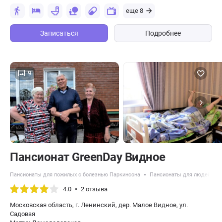
еще 8
Записаться
Подробнее
9
Пансионат GreenDay Видное
Пансионаты для пожилых с болезнью Паркинсона
Пансионаты для людей с д
4.0
2 отзыва
Московская область, г. Ленинский, дер. Малое Видное, ул.
Садовая