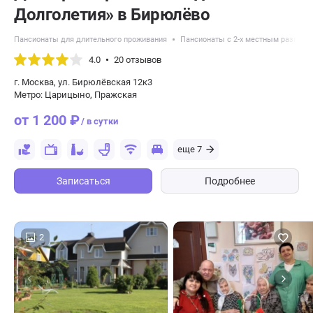
Долголетия» в Бирюлёво
Пансионаты для длительного проживания
Пансионаты с 2-х местным размещ
4.0
20 отзывов
г. Москва, ул. Бирюлёвская 12к3
Метро: Царицыно, Пражская
от 1 200 ₽
/ в сутки
еще 7
Записаться
Подробнее
2