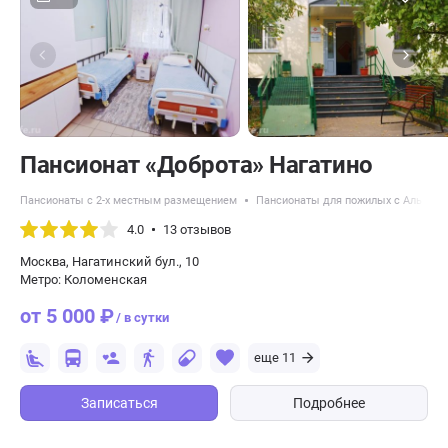
Пансионат «Доброта» Нагатино
Пансионаты с 2-х местным размещением
Пансионаты для пожилых с Альцге
4.0
13 отзывов
Москва, Нагатинский бул., 10
Метро: Коломенская
от 5 000 ₽
/ в сутки
еще 11
Записаться
Подробнее