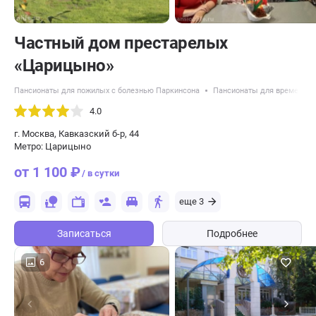
Частный дом престарелых
«Царицыно»
Пансионаты для пожилых с болезнью Паркинсона
Пансионаты для временног
4.0
г. Москва, Кавказский б-р, 44
Метро: Царицыно
от 1 100 ₽
/ в сутки
еще 3
Записаться
Подробнее
6