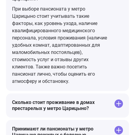
жизни улучш
удивление б
При выборе пансионата у метро
соотношению
Царицыно стоит учитывать такие
Было предло
факторы, как уровень ухода, наличие
вариантов п
квалифицированного медицинского
И мы легко 
персонала, условия проживания (наличие
Поразило на
удобных комнат, адаптированных для
дополнитель
маломобильных постояльцев),
Смело реко
стоимость услуг и отзывы других
ДОБРОТА"!
клиентов. Также важно посетить
пансионат лично, чтобы оценить его
атмосферу и обстановку.
Сколько стоит проживание в домах
престарелых у метро Царицыно?
Принимают ли пансионаты у метро
Царицыно пожилых с болезнью