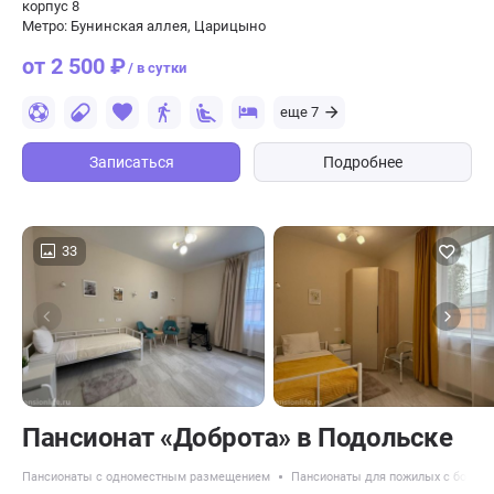
корпус 8
Метро: Бунинская аллея, Царицыно
от 2 500 ₽
/ в сутки
еще 7
Записаться
Подробнее
33
Пансионат «Доброта» в Подольске
Пансионаты с одноместным размещением
Пансионаты для пожилых с болез