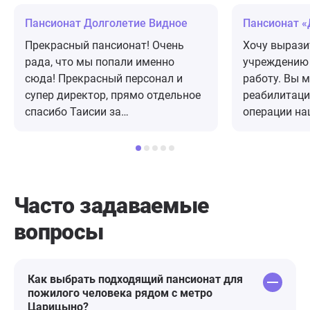
Пансионат Долголетие Видное
Пансионат «
Прекрасный пансионат! Очень
Хочу вырази
рада, что мы попали именно
учреждению за проделанну
сюда! Прекрасный персонал и
работу. Вы 
супер директор, прямо отдельное
реабилитаци
спасибо Таисии за
операции на
индивидуальный подход, помощь
Все назначения врачам
и поддержку. Всегда чисто, вкусно
сделаны ква
пахнет домашней едой, бабуля
своевремен
довольна и всегда улыбается,
проконтроли
общение, развлечения, всё, что
обращаю вн
Часто задаваемые
нужно. Спасибо Вам!!!
реабилитоло
вопросы
Михаила Вик
их вниманию
дедушка зна
чувствует, п
Как выбрать подходящий пансионат для
пожилого человека рядом с метро
самостоятел
Царицыно?