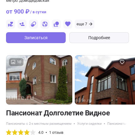
Метро: Домодедовская
от 900 ₽
/ в сутки
еще 7
Записаться
Подробнее
10
Пансионат Долголетие Видное
Пансионаты с 2-х местным размещением
Услуги сиделки
Пансионаты с во
4.0
1 отзыв