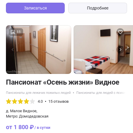
Записаться
Подробнее
11
Пансионат «Осень жизни» Видное
Пансионаты для лежачих пожилых людей
Пансионаты для людей с психическ
4.0
15 отзывов
д. Малое Видное,
Метро: Домодедовская
от 1 800 ₽
/ в сутки