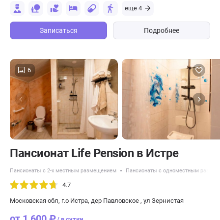
еще 4
Записаться
Подробнее
6
Пансионат Life Pension в Истре
Пансионаты с 2-х местным размещением
Пансионаты с одноместным разме
4.7
Московская обл, г.о Истра, дер Павловское , ул Зернистая
от 1 600 ₽
/ в сутки