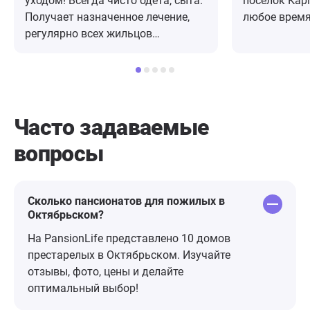
уходом! Всегда чисто одета, сыта.
посёлок Кар
Получает назначенное лечение,
любое время
регулярно всех жильцов
приехали она
пансионата посещают врачи,
накормленна
проводят необходимые анализы.
на высшем у
Уход за пожилыми людьми - это
благодаря 
огромный труд! Благодарю весь
Маргарите, 
персонал за терпение и заботу!
за очень не 
Часто задаваемые
терпение с 
вопросы
к пожилым 
восхищение.
находятся в 
поэтому нам
Сколько пансионатов для пожилых в
Октябрьском?
сравнивать.
с благодарн
На PansionLife представлено 10 домов
персонала. 
престарелых в Октябрьском. Изучайте
большое!
отзывы, фото, цены и делайте
оптимальный выбор!