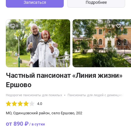
Записаться
Подробнее
8
Частный пансионат «Линия жизни»
Ершово
Недорогие пансионаты для пожилых
Пансионаты для людей с деменцией
4.0
МО, Одинцовский район, село Ершово, 202
от 890 ₽
/ в сутки