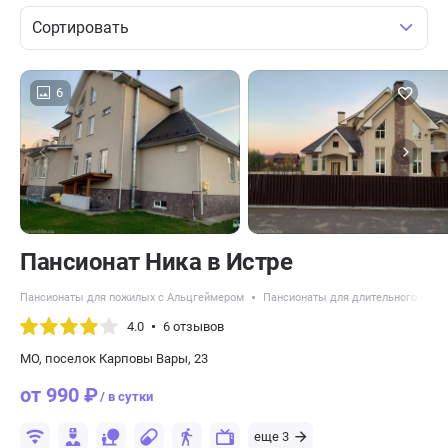
Сортировать
6
Пансионат Ника в Истре
Пансионаты для пожилых с Альцгеймером
Пансионаты для длительного прож
4.0
6 отзывов
МО, поселок Карповы Вары, 23
от 990 ₽
/ в сутки
еще 3