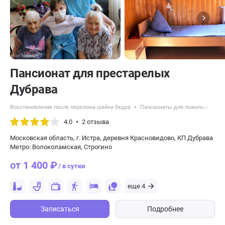
Пансионат для престарелых
Дубрава
Восстановление после перелома шейки бедра
Пансионаты для пожилых с Ал
4.0
2 отзыва
Московская область, г. Истра, деревня Красновидово, КП Дубрава
Метро: Волоколамская, Строгино
от 1 400 ₽
/ в сутки
еще 4
Записаться
Подробнее