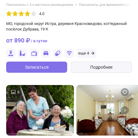
Пансионаты с 2-х местным размещением
Пансионаты для временного разме
4.0
МО, городской округ Истра, деревня Красновидово, коттеджный
посёлок Дубрава, 19 К
от 890 ₽
/ в сутки
еще 4
Записаться
Подробнее
6