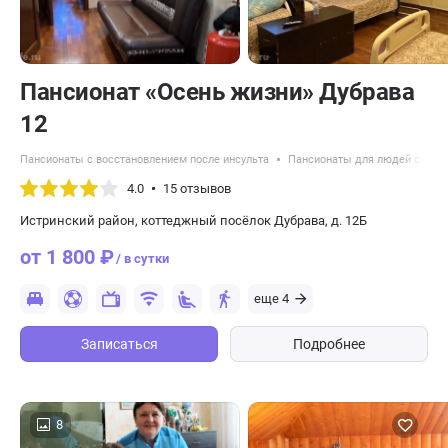
Пансионат «Осень жизни» Дубрава
12
Пансионаты с восстановлением после инсульта
Пансионаты для людей с дем
4.0
15 отзывов
Истринский район, коттеджный посёлок Дубрава, д. 12Б
от 1 800 ₽
/ в сутки
еще 4
Записаться
Подробнее
8