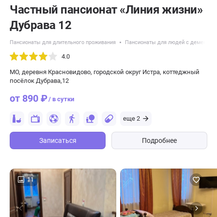
Частный пансионат «Линия жизни»
Дубрава 12
Пансионаты для длительного проживания
Пансионаты для людей с деменцие
4.0
МО, деревня Красновидово, городской округ Истра, коттеджный
посёлок Дубрава,12
от 890 ₽
/ в сутки
еще 2
Записаться
Подробнее
11