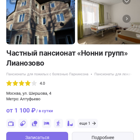
3
Частный пансионат «Нонни групп»
Лианозово
Пансионаты для пожилых с болезнью Паркинсона
Пансионаты для лежачих п
4.0
Москва, ул. Ширшова, 4
Метро: Алтуфьево
от 1 100 ₽
/ в сутки
еще 1
Записаться
Подробнее