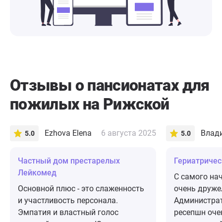
Отзывы о пансионатах для
пожилых на Рижской
Ezhova Elena
6 августа 2025
Влад
5.0
5.0
Частный дом престарелых
​Гериатриче
Лейкомед
С самого на
Основной плюс - это слаженность
очень друже
и участливость персонала.
Администрат
Эмпатия и властный голос
ресепшн оче