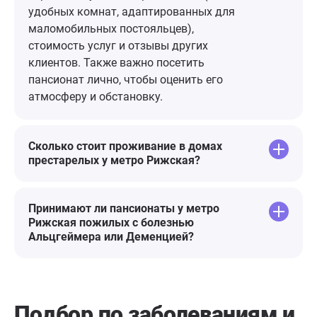
пессимистичные мысли, огромная
удобных комнат, адаптированных для
благодарность персоналу,
маломобильных постояльцев),
руководству и отдельная - Юлии
стоимость услуг и отзывы других
Станиславовне!🌷
клиентов. Также важно посетить
пансионат лично, чтобы оценить его
атмосферу и обстановку.
Сколько стоит проживание в домах
престарелых у метро Рижская?
Принимают ли пансионаты у метро
Рижская пожилых с болезнью
Альцгеймера или Деменцией?
Подбор по заболеваниям
и