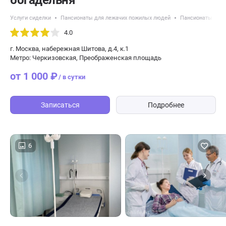
богадельня
Услуги сиделки
Пансионаты для лежачих пожилых людей
Пансионаты с кр
4.0
г. Москва, набережная Шитова, д.4, к.1
Метро: Черкизовская, Преображенская площадь
от 1 000 ₽
/ в сутки
Записаться
Подробнее
6