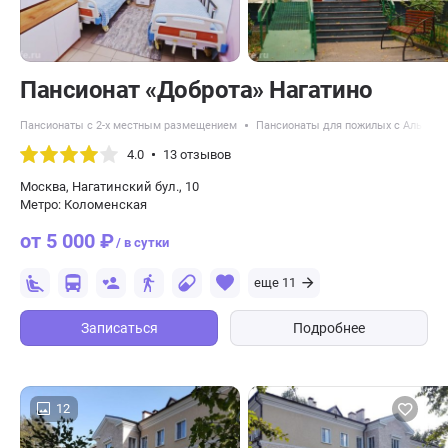
Пансионат «Доброта» Нагатино
Пансионаты с 2-х местным размещением
Пансионаты для пожилых с Альцге
4.0
13 отзывов
Москва, Нагатинский бул., 10
Метро: Коломенская
от 5 000 ₽
/ в сутки
еще 11
Записаться
Подробнее
12