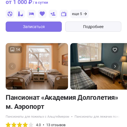
от 1 000 ₽
/ в сутки
еще 5
Записаться
Подробнее
14
Пансионат «Академия Долголетия»
м. Аэропорт
Пансионаты для пожилых с Альцгеймером
Пансионаты для лежачих пожилых
4.0
13 отзывов