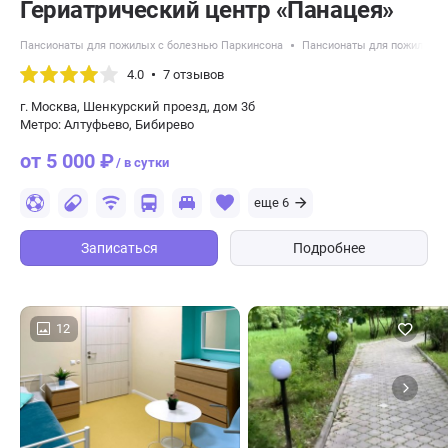
​Гериатрический центр «Панацея»
Пансионаты для пожилых с болезнью Паркинсона
Пансионаты для пожилых с
4.0
7 отзывов
г. Москва, Шенкурский проезд, дом 3б
Метро: Алтуфьево, Бибирево
от 5 000 ₽
/ в сутки
еще 6
Записаться
Подробнее
12