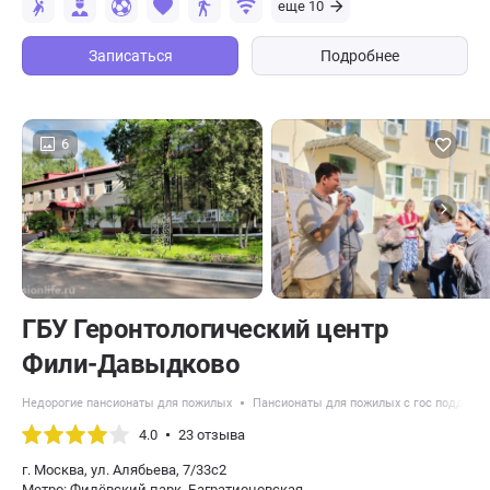
еще 10
Записаться
Подробнее
6
ГБУ Геронтологический центр
Фили-Давыдково
Недорогие пансионаты для пожилых
Пансионаты для пожилых с гос поддерж
4.0
23 отзыва
г. Москва, ул. Алябьева, 7/33с2
Метро: Филёвский парк, Багратионовская