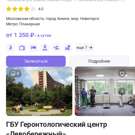
Пансионаты для лежачих пожилых людей
Пансионаты для пожилых с болезн
4.0
Московская область, город Химки, мкр. Новогорск
Метро: Планерная
от 1 350 ₽
/ в сутки
еще 7
Записаться
Подробнее
8
ГБУ Геронтологический центр
«Левобережный»