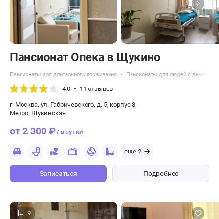
Пансионат Опека в Щукино
Пансионаты для длительного проживания
Пансионаты для людей с деменцие
4.0
11 отзывов
г. Москва, ул. Габричевского, д. 5, корпус 8
Метро: Щукинская
от 2 300 ₽
/ в сутки
еще 2
Записаться
Подробнее
9