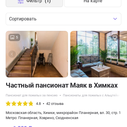
Фильтр
(1)
На карте
Сортировать
5
Частный пансионат Маяк в Химках
Пансионат для пожилых за пенсию
Пансионаты для пожилых с Альцгеймером
4.8
42 отзыва
Московская область, Химки, микрорайон Планерная, вл. 30, стр. 1
Метро: Планерная, Ховрино, Сходненская