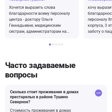
Хочется выразить слова
хочу вырази
благодарности всему персоналу
благодарнос
центра - доктору Ольге
персоналу 8г
Геннадьевне, медицинским
корпуса, 3 э
сестрам, администраторам на
заботу о пац
посту, организатору культурных
выдержаннос
мероприятий, сиделкам - за
и ответствен
хороший уход, лечение, питание,
тяжелоболь
доброжелательное отношение к
отметить ка
нашей бабушке Галине
способствуе
Часто задаваемые
Васильевне, которая проживает
Золотина А.И
вопросы
на 5 этаже 1 корпуса. Отличный
Моргунова О.
центр, здесь работают настоящие
Григорьева 
профессионалы, любящие свою
Ищенко Е.В.;
работу. Летом бывает приятно
Никитина Е.ю
Сколько стоит проживание в домах
престарелых в районе Тушино
погулять по благоустроенным
Карнаухова К
Северное?
дорожкам, ухоженная территория-
Н.А.; Екимова
высажено очень много красивых
Померанцева 
Стоимость проживания в домах