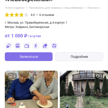
Услуги сиделки
Пансионаты для пожилых с Альцгеймером
Пансионаты для
4.0
6 отзывов
г. Москва, ул. Правобережная, д.4 корпус 1
Метро: Ховрино, Беломорская
от 1 000 ₽
/ в сутки
Записаться
Подробнее
2