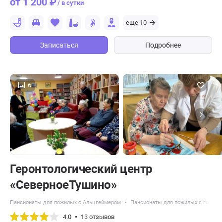
от 1 200 ₽
/ в сутки
еще 10
Записаться
Подробнее
6
Геронтологический центр
«СеверноеТушино»
Пансионаты для пожилых с Альцгеймером
Пансионаты для пожилых с гос по
4.0
13 отзывов