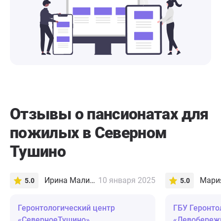
Отзывы о пансионатах для
пожилых в Северном
Тушино
Ирина Малина
10 января 2025
Мария
5.0
5.0
Геронтологический центр
ГБУ Геронто
«СеверноеТушино»
«Левобереж