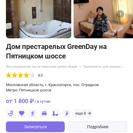
Дом престарелых GreenDay на
Пятницком шоссе
Восстановление после перелома шейки бедра
Пансионаты для пожилых с бол
4.0
Московская область, г. Красногорск, пос. Отрадное
Метро: Пятницкое шоссе
от 1 800 ₽
/ в сутки
еще 8
Записаться
Подробнее