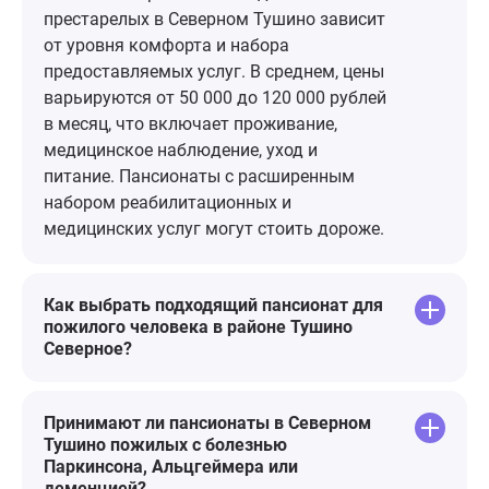
цветов, беседки для отдыха,
Лобанова Т.Н
престарелых в Северном Тушино зависит
фонтан, качели, лавочки. Всё
Тихомирова 
от уровня комфорта и набора
везде очень чисто и стерильно.
предоставляемых услуг. В среднем, цены
варьируются от 50 000 до 120 000 рублей
в месяц, что включает проживание,
медицинское наблюдение, уход и
питание. Пансионаты с расширенным
набором реабилитационных и
медицинских услуг могут стоить дороже.
Как выбрать подходящий пансионат для
пожилого человека в районе Тушино
Северное?
Принимают ли пансионаты в Северном
Тушино пожилых с болезнью
Паркинсона, Альцгеймера или
деменцией?