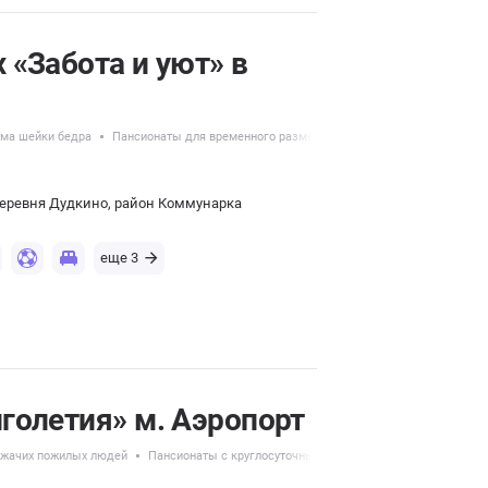
«Забота и уют» в
ома шейки бедра
Пансионаты для временного размещения
Пансионаты для дли
деревня Дудкино, район Коммунарка
еще 3
голетия» м. Аэропорт
ежачих пожилых людей
Пансионаты с круглосуточным уходом
Пансионаты для 