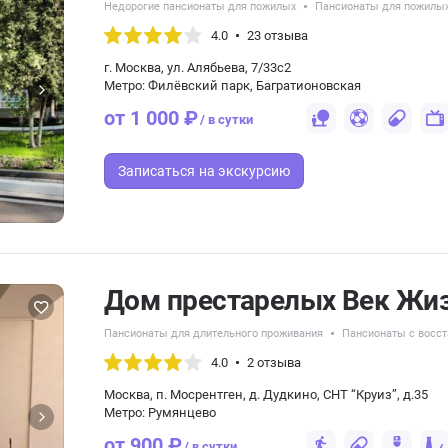
Недорогие пансионаты для пожилых
Пансионаты для пожилых
4.0
23 отзыва
г. Москва, ул. Алябьева, 7/33с2
Метро: Филёвский парк, Багратионовская
от 1 000 ₽
/ в сутки
Записаться
на экскурсию
Дом престарелых Век Жи
Пансионаты для длительного проживания
Пансионаты с восст
4.0
2 отзыва
Москва, п. Мосрентген, д. Дудкино, СНТ “Круиз”, д.35
Метро: Румянцево
от 900 ₽
/ в сутки