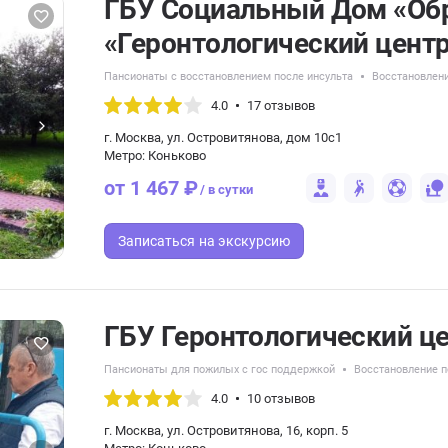
ГБУ Социальный Дом «Об
«Геронтологический цент
Пансионаты с восстановлением после инсульта
Восстановлен
4.0
17 отзывов
г. Москва, ул. Островитянова, дом 10с1
Метро: Коньково
от 1 467 ₽
/ в сутки
Записаться
на экскурсию
ГБУ Геронтологический ц
Пансионаты для пожилых с гос поддержкой
Восстановление п
4.0
10 отзывов
г. Москва, ул. Островитянова, 16, корп. 5