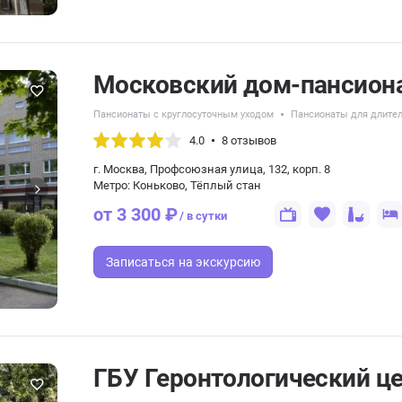
Московский дом-пансиона
Пансионаты с круглосуточным уходом
Пансионаты для длите
4.0
8 отзывов
г. Москва, Профсоюзная улица, 132, корп. 8
Метро: Коньково, Тёплый стан
от 3 300 ₽
/ в сутки
Записаться
на экскурсию
ГБУ Геронтологический ц