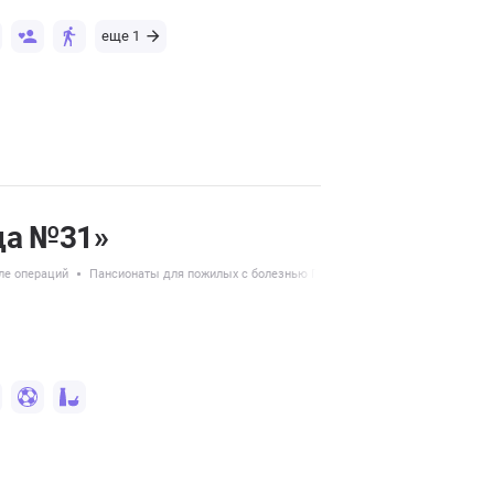
еще 1
да №31»
ле операций
Пансионаты для пожилых с болезнью Паркинсона
Услуги сиделки