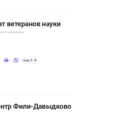
т ветеранов науки
льного проживания
еще 3
ентр Фили-Давыдково