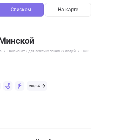
Списком
На карте
 Минской
а
Пансионаты для лежачих пожилых людей
Пансионаты для длительного прож
еще 4