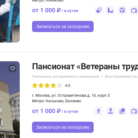
Метро: Коньково
от 1 000 ₽
/ в сутки
Записаться
на экскурсию
Пансионат «Ветераны тру
Пансионаты для временного размещения
Восстановление пос
4.0
г. Москва, ул. Островитянова д. 16, корп.5
Метро: Коньково, Беляево
от 1 000 ₽
/ в сутки
Записаться
на экскурсию