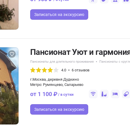
Записаться
на экскурсию
Пансионат Уют и гармони
Пансионаты для длительного проживания
Пансионаты с круг
4.0
6 отзывов
г.Москва, деревня Дудкино
Метро: Румянцево, Саларьево
от 1 100 ₽
/ в сутки
Записаться
на экскурсию