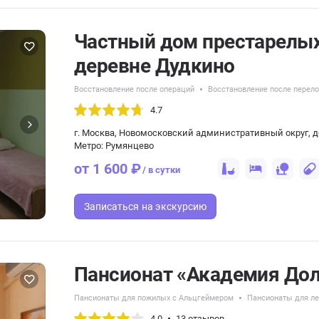
Частный дом престарелых 
деревне Дудкино
Восстановление после операций
Восстановление после перел
4.7
г. Москва, Новомосковский административный округ, 
Метро: Румянцево
от 1 600 ₽
/ в сутки
Записаться
на экскурсию
Пансионат «Академия Дол
Пансионаты для пожилых с Альцгеймером
Пансионаты для л
4.0
13 отзывов