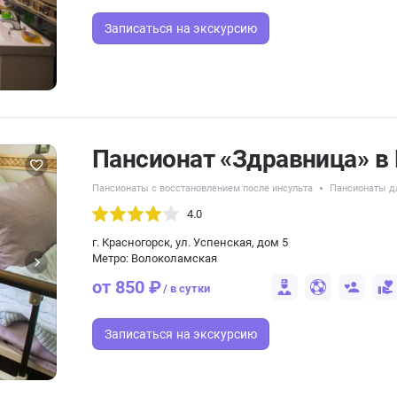
Записаться
на экскурсию
Пансионат «Здравница» в
Пансионаты с восстановлением после инсульта
Пансионаты д
4.0
г. Красногорск, ул. Успенская, дом 5
Метро: Волоколамская
от 850 ₽
/ в сутки
Записаться
на экскурсию