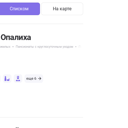
Списком
На карте
 Опалиха
ожилых
Пансионаты с круглосуточным уходом
Пансионаты для пожилых с Аль
еще 6