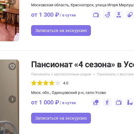
Московская область, Красногорск, улица Игоря Мерлуш
от 1 300 ₽
/ в сутки
Записаться
на экскурсию
Пансионат «4 сезона» в У
Пансионаты с круглосуточным уходом
Пансионаты с восстано
4.0
Моск. обл., Одинцовский р-н, село Усово
от 1 000 ₽
/ в сутки
Записаться
на экскурсию