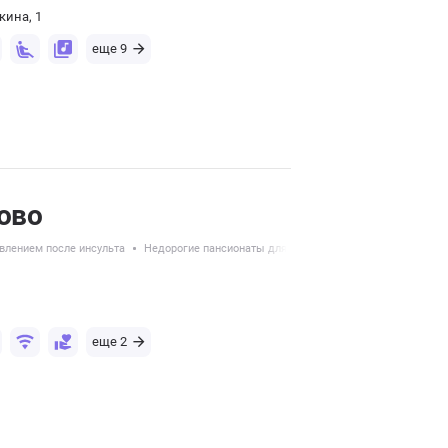
кина, 1
еще 9
сово
влением после инсульта
Недорогие пансионаты для пожилых
еще 2