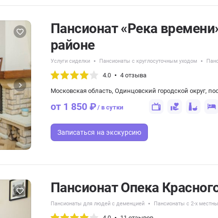
Пансионат «Река времени
районе
Услуги сиделки
Пансионаты с круглосуточным уходом
Панс
4.0
4 отзыва
Московская область, Одинцовский городской округ, по
от 1 850 ₽
/ в сутки
Записаться
на экскурсию
Пансионат Опека Красног
Пансионаты для людей с деменцией
Пансионаты с 2-х мест
4.0
11 отзывов