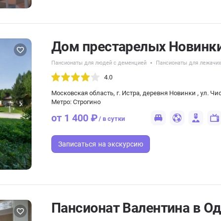
Дом престарелых Новинк
Пансионаты для людей с деменцией
Пансионаты для лежачи
4.0
Московская область, г. Истра, деревня Новинки , ул. Чис
Метро: Строгино
от 1 400 ₽
/ в сутки
Записаться
на экскурсию
Пансионат Валентина в О