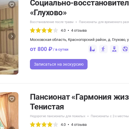
Социально-восстановите
«Глухово»
Восстановление после травм
Пансионаты для временного ра
4.0
4 отзыва
Московская область, Красногорский район, д. Глухово, у
от 800 ₽
/ в сутки
Записаться
на экскурсию
Пансионат «Гармония жизн
Тенистая
Недорогие пансионаты для пожилых
Пансионаты с 2-х местн
4.0
4 отзыва