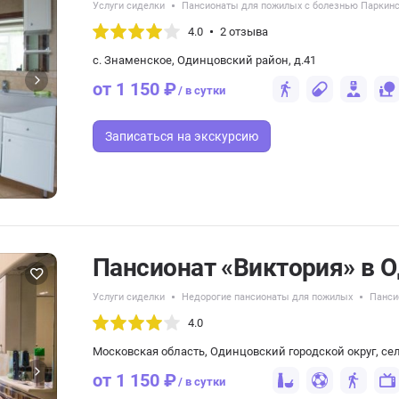
Услуги сиделки
Пансионаты для пожилых с болезнью Паркин
4.0
2 отзыва
с. Знаменское, Одинцовский район, д.41
от 1 150 ₽
/ в сутки
Записаться
на экскурсию
Пансионат «Виктория» в 
Услуги сиделки
Недорогие пансионаты для пожилых
Панси
4.0
Московская область, Одинцовский городской округ, се
от 1 150 ₽
/ в сутки