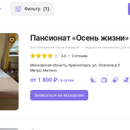
Фильтр
(1)
Пансионат «Осень жизни»
Восстановление после операций
Недорогие пансионаты для п
4.0
3 отзыва
Московская область, Красногорск, ул. Опалиха д 5
Метро: Митино
от 1 800 ₽
/ в сутки
Записаться
на экскурсию