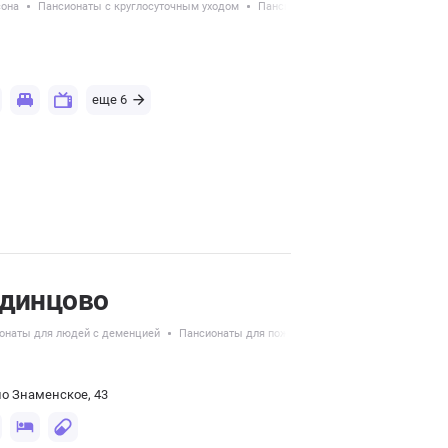
сона
Пансионаты с круглосуточным уходом
Пансионаты для пожилых с Альцге
еще 6
Одинцово
онаты для людей с деменцией
Пансионаты для пожилых с Альцгеймером
ло Знаменское, 43