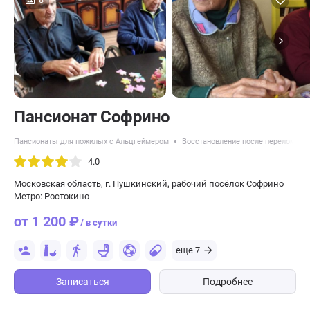
Пансионат Софрино
Пансионаты для пожилых с Альцгеймером
Восстановление после перелома ш
4.0
Московская область, г. Пушкинский, рабочий посёлок Софрино
Метро: Ростокино
от 1 200 ₽
/ в сутки
еще 7
Записаться
Подробнее