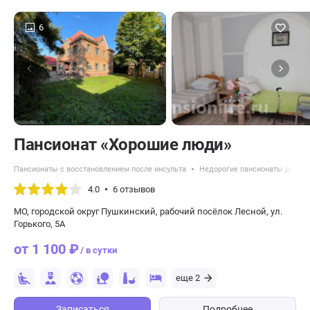
6
Пансионат «Хорошие люди»
Пансионаты с восстановлением после инсульта
Недорогие пансионаты для п
4.0
6 отзывов
МО, городской округ Пушкинский, рабочий посёлок Лесной, ул.
Горького, 5А
от 1 100 ₽
/ в сутки
еще 2
Записаться
Подробнее