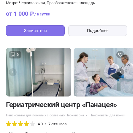
Метро: Черкизовская, Преображенская площадь
от 1 000 ₽
/ в сутки
Записаться
Подробнее
6
​Гериатрический центр «Панацея»
Пансионаты для пожилых с болезнью Паркинсона
Пансионаты для пожилых с
4.0
7 отзывов