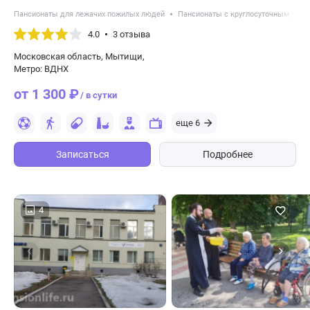
Пансионаты для лежачих пожилых людей
Пансионаты с круглосуточным уход
4.0
3 отзыва
Московская область, Мытищи,
Метро: ВДНХ
от 1 300 ₽
/ в сутки
еще 6
Записаться
Подробнее
4