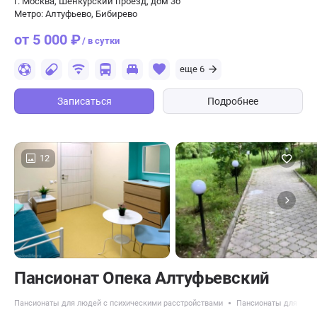
г. Москва, Шенкурский проезд, дом 3б
Метро: Алтуфьево, Бибирево
от 5 000 ₽
/ в сутки
еще 6
Записаться
Подробнее
12
Пансионат Опека Алтуфьевский
Пансионаты для людей с психическими расстройствами
Пансионаты для пожи