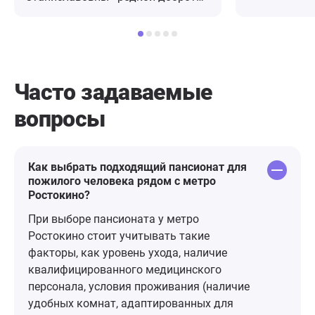
и понимания девушки - умницы и
объяснил вс
красавицы. Улыбчивые сиделки,
ответил на в
спешащие к пациентам
приема дали
медсестры, вежливая
рекомнндаци
администратор Екатерина. Очень
Уже дома у 
Часто задаваемые
приятное расположение почти в
вопросы по 
вопросы
центре Москвы в одном из
клинику с во
корпусов действующего
день перезв
госпиталя. Из минусов - старое
подробно об
здание, отсутствие современного
не встречала
Как выбрать подходящий пансионат для
пожилого человека рядом с метро
ремонта (для москвы) и
Ростокино?
кондиционеров. Присутствует
удручающая обстановка бессилия
При выборе пансионата у метро
и билета в один конец, но
Ростокино стоит учитывать такие
вероятно это потому что вокруг
факторы, как уровень ухода, наличие
одни старики и нет спонсорской
квалифицированного медицинского
поддержки. Несмотря на все
персонала, условия проживания (наличие
пессимистичные мысли, огромная
удобных комнат, адаптированных для