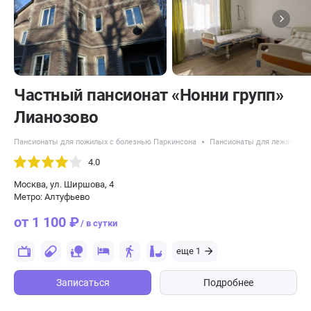
Частный пансионат «Нонни групп»
Лианозово
Пансионаты для пожилых с болезнью Паркинсона
Пансионаты для лежачих п
4.0
Москва, ул. Ширшова, 4
Метро: Алтуфьево
от 1 100 ₽
/ в сутки
еще 1
Записаться
Подробнее