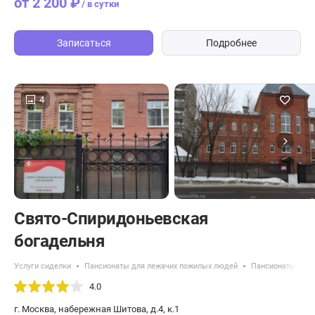
от 2 200 ₽
/ в сутки
Записаться
Подробнее
4
Свято-Спиридоньевская
богадельня
Услуги сиделки
Пансионаты для лежачих пожилых людей
Пансионаты с кр
4.0
г. Москва, набережная Шитова, д.4, к.1