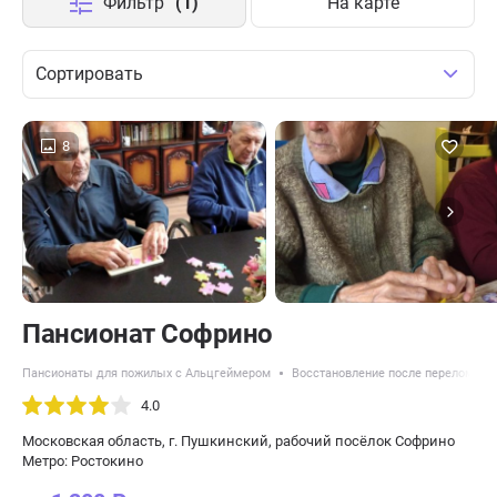
Фильтр
(1)
На карте
Сортировать
8
Пансионат Софрино
Пансионаты для пожилых с Альцгеймером
Восстановление после перелома ш
4.0
Московская область, г. Пушкинский, рабочий посёлок Софрино
Метро: Ростокино