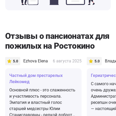
Отзывы о пансионатах для
пожилых на Ростокино
Ezhova Elena
6 августа 2025
Влад
5.0
5.0
Частный дом престарелых
​Гериатриче
Лейкомед
С самого на
Основной плюс - это слаженность
очень друже
и участливость персонала.
Администрат
Эмпатия и властный голос
ресепшн оче
старшей медсестры Юлии
— настоящий
Станиславовны - редкой доброты
внимательно