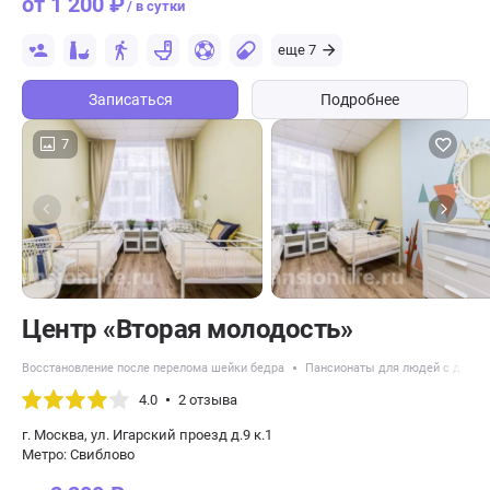
от 1 200 ₽
/ в сутки
еще 7
Записаться
Подробнее
7
Центр «Вторая молодость»
Восстановление после перелома шейки бедра
Пансионаты для людей с демен
4.0
2 отзыва
г. Москва, ул. Игарский проезд д.9 к.1
Метро: Свиблово