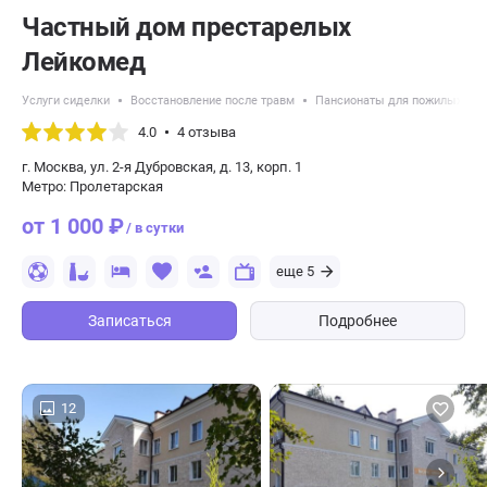
Частный дом престарелых
Лейкомед
Услуги сиделки
Восстановление после травм
Пансионаты для пожилых с б
4.0
4 отзыва
г. Москва, ул. 2-я Дубровская, д. 13, корп. 1
Метро: Пролетарская
от 1 000 ₽
/ в сутки
еще 5
Записаться
Подробнее
12