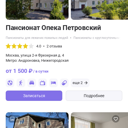
Пансионат Опека Петровский
Пансионаты для лежачих пожилых людей
Пансионаты с круглосуточным уход
4.0
2 отзыва
Москва, улица 2-я Фрезерная д. 4
Метро: Андроновка, Нижегородская
от 1 500 ₽
/ в сутки
еще 2
Записаться
Подробнее
3