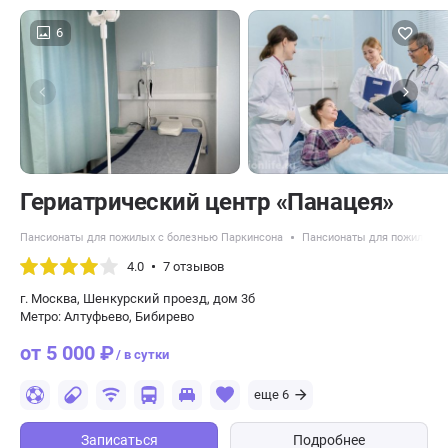
6
​Гериатрический центр «Панацея»
Пансионаты для пожилых с болезнью Паркинсона
Пансионаты для пожилых с
4.0
7 отзывов
г. Москва, Шенкурский проезд, дом 3б
Метро: Алтуфьево, Бибирево
от 5 000 ₽
/ в сутки
еще 6
Записаться
Подробнее