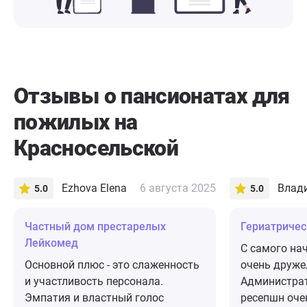
Отзывы о пансионатах для
пожилых на
Красносельской
Ezhova Elena
6 августа 2025
Влад
5.0
5.0
Частный дом престарелых
​Гериатриче
Лейкомед
С самого на
Основной плюс - это слаженность
очень друже
и участливость персонала.
Администрат
Эмпатия и властный голос
ресепшн оче