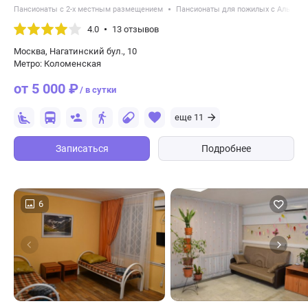
Пансионаты с 2-х местным размещением
Пансионаты для пожилых с Альцге
4.0
13 отзывов
Москва, Нагатинский бул., 10
Метро: Коломенская
от 5 000 ₽
/ в сутки
еще 11
Записаться
Подробнее
6