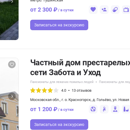
Метро: Тушинская
от 2 300 ₽
/ в сутки
Записаться
на экскурсию
Частный дом престарелых
сети Забота и Уход
Пансионаты для лежачих пожилых людей
Пансионаты для лю
4.0
13 отзывов
Московская обл., г. о. Красногорск, д. Гольёво, ул. Нова
от 1 200 ₽
/ в сутки
Записаться
на экскурсию