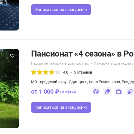
Записаться
на экскурсию
Пансионат «4 сезона» в 
Недорогие пансионаты для пожилых
Пансионаты для людей с
4.0
5 отзывов
МО, городской округ Одинцово, село Ромашково, Раздо
от 1 000 ₽
/ в сутки
Записаться
на экскурсию