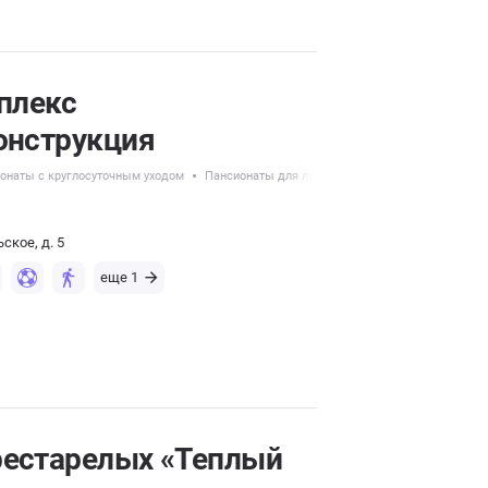
плекс
онструкция
онаты с круглосуточным уходом
Пансионаты для людей с психическими расстрой
ское, д. 5
еще 1
рестарелых «Теплый