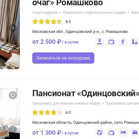
очаг» Ромашково
Услуги сиделки
Пансионаты с круглосуточным уходом
Восс
4.5
Московская обл., Одинцовский р-н., с. Ромашково
от 2 500 ₽
/ в сутки
Записаться
на экскурсию
Пансионат «Одинцовский»
Пансионаты для лежачих пожилых людей
Пансионаты для вр
4.0
Московская область, Одинцовский район, село Ромаш
от 1 300 ₽
/ в сутки