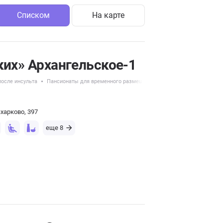
Списком
На карте
ких» Архангельское-1
осле инсульта
Пансионаты для временного размещения
Пансионаты с 2-х ме
харково, 397
еще 8