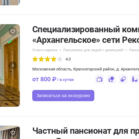
Специализированный ком
«Архангельское» сети Рек
Услуги сиделки
Пансионаты для людей с деменцией
Панси
4.0
Московская область, Красногорский район, д. Архангель
от 800 ₽
/ в сутки
Записаться
на экскурсию
Частный пансионат для п