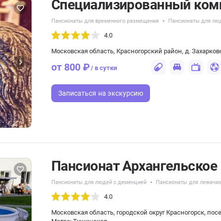
Специализированный комп
Пансионаты для временного размещения
Пансионаты для люд
4.0
Московская область, Красногорский район, д. Захарково
от 800 ₽
/ в сутки
Записаться
на экскурсию
Пансионат Архангельское
Пансионаты для людей с деменцией
Пансионаты для лежачи
4.0
Московская область, городской округ Красногорск, пос