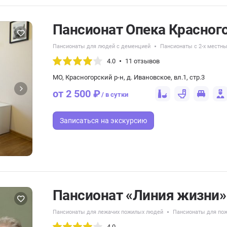
Пансионат Опека Красног
Пансионаты для людей с деменцией
Пансионаты с 2-х мест
4.0
11 отзывов
МО, Красногорский р-н, д. Ивановское, вл.1, стр.3
от 2 500 ₽
/ в сутки
Записаться
на экскурсию
Пансионат «Линия жизни
Пансионаты для лежачих пожилых людей
Пансионаты для по
4.0