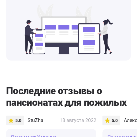
Последние отзывы о
пансионатах для пожилых
StuZha
18 августа 2022
Алек
5.0
5.0