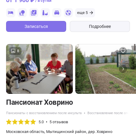
от 1 900 ₽
/ в сутки
еще 5
Записаться
Подробнее
8
Пансионат Ховрино
Пансионаты с восстановлением после инсульта
Восстановление после операц
5.0
5 отзывов
Московская область, Мытищинский район, дер. Ховрино