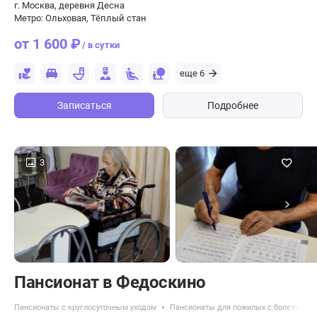
г. Москва, деревня Десна
Метро: Ольховая, Тёплый стан
от 1 600 ₽
/ в сутки
еще 6
Записаться
Подробнее
3
Пансионат в Федоскино
Пансионаты с круглосуточным уходом
Пансионаты для пожилых с болезнью 