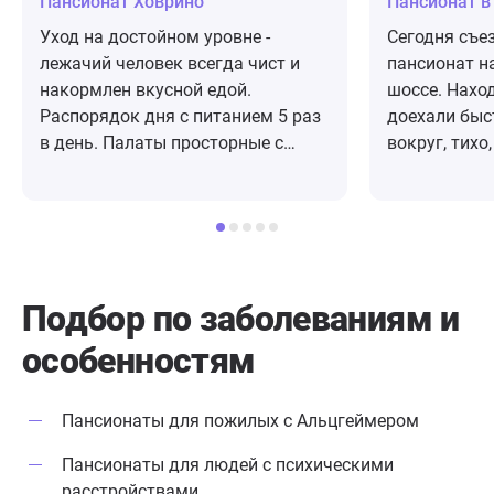
Пансионат Ховрино
Пансионат в
Уход на достойном уровне -
Сегодня съе
лежачий человек всегда чист и
пансионат н
накормлен вкусной едой.
шоссе. Нахо
Распорядок дня с питанием 5 раз
доехали быс
в день. Палаты просторные с
вокруг, тихо
телевизором и туалетом. Для
здание небо
лежачих специальные кровати с
похоже на к
подъёмными механизмами.
Управляющая
Приезжаю всегда без
показала, ка
предупреждений, а следовательно
устроено, к
вижу всё как есть: довольных
можем выбра
Подбор по заболеваниям
и
ухоженных престарелых и чистые
после инсуль
особенностям
помещения без неприятных
столовую. Вс
запахов. Коллектив, во главе с
после ремон
управляющей Натальей
приличная, в
Пансионаты для пожилых с Альцгеймером
Николаевной, ответственно,
На этом эта
вежливо и дружелюбно относятся
будем смотре
Пансионаты для людей с психическими
к постояльцам. Спасибо всему
сказали, что
расстройствами