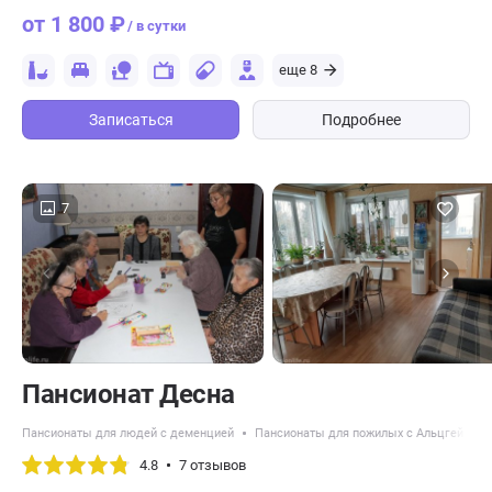
от 1 800 ₽
/ в сутки
еще 8
Записаться
Подробнее
7
Пансионат Десна
Пансионаты для людей с деменцией
Пансионаты для пожилых с Альцгеймер
4.8
7 отзывов