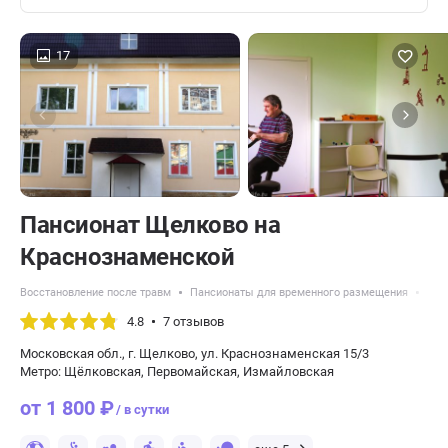
17
Пансионат Щелково на
Краснознаменской
Восстановление после травм
Пансионаты для временного размещения
Пан
4.8
7 отзывов
Московская обл., г. Щелково, ул. Краснознаменская 15/3
Метро: Щёлковская, Первомайская, Измайловская
от 1 800 ₽
/ в сутки