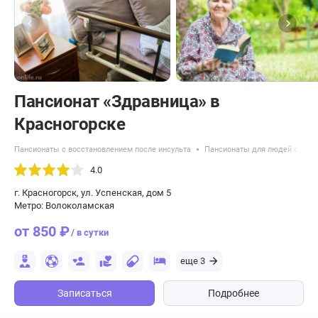
Пансионат «Здравница» в
Красногорске
Пансионаты с восстановлением после инсульта
Пансионаты для людей с дем
4.0
г. Красногорск, ул. Успенская, дом 5
Метро: Волоколамская
от 850 ₽
/ в сутки
еще 3
Записаться
Подробнее