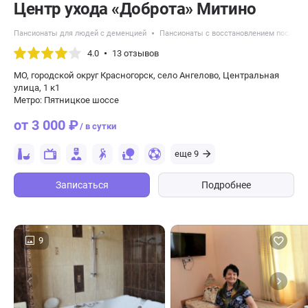
Центр ухода «Доброта» Митино
Пансионаты для людей с деменцией
Пансионаты с восстановлением после ин
4.0
13 отзывов
МО, городской округ Красногорск, село Ангелово, ​Центральная
улица, 1 к1
Метро: Пятницкое шоссе
от 3 000 ₽
/ в сутки
еще 9
Записаться
Подробнее
9