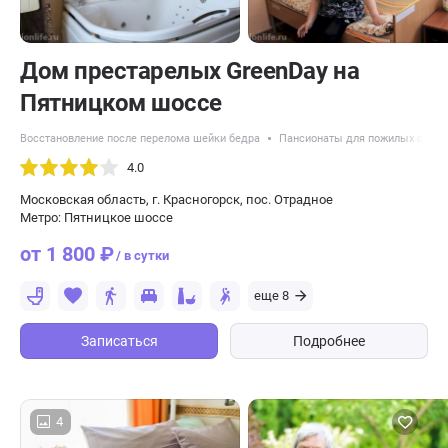
Дом престарелых GreenDay на
Пятницком шоссе
Восстановление после перелома шейки бедра
Пансионаты для пожилых с бол
4.0
Московская область, г. Красногорск, пос. Отрадное
Метро: Пятницкое шоссе
от 1 800 ₽
/ в сутки
еще 8
Записаться
Подробнее
4