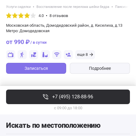
Услуги сиделки
Восстановление после перелома шейки бедра
Пансионаты 
4.0
8 отзывов
Московская область, Домодедовский район, д. Киселиха, д.13
Метро: Домодедовская
от 990 ₽
/ в сутки
еще 8
Записаться
Подробнее
+7 (495) 128-88-96
с 09:00 до 18:00
Искать по местоположению