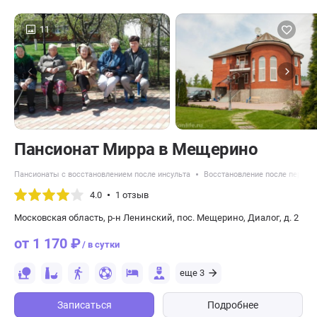
11
Пансионат Мирра в Мещерино
Пансионаты с восстановлением после инсульта
Восстановление после перело
4.0
1 отзыв
Московская область, р-н Ленинский, пос. Мещерино, Диалог, д. 2
от 1 170 ₽
/ в сутки
еще 3
Записаться
Подробнее