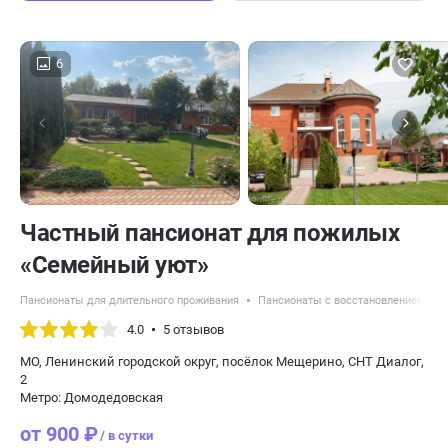
6
Частный пансионат для пожилых
«Семейный уют»
Пансионаты для длительного проживания
Пансионаты с восстановлением пос
4.0
5 отзывов
МО, Ленинский городской округ, посёлок Мещерино, СНТ Диалог,
2
Метро: Домодедовская
от 900 ₽
/ в сутки