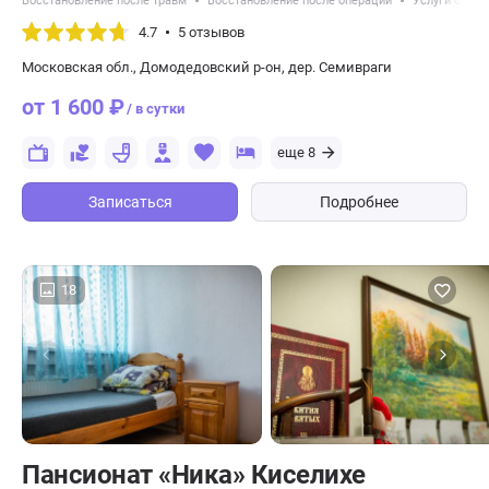
Восстановление после травм
Восстановление после операций
Услуги сидел
4.7
5 отзывов
Московская обл., Домодедовский р-он, дер. Семивраги
от 1 600 ₽
/ в сутки
еще 8
Записаться
Подробнее
18
Пансионат «Ника» Киселихе